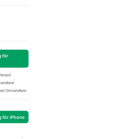
 för
terare
andlare
mat Omvandlare
g för iPhone