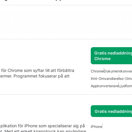
Gratis nedladdning
Chrome
rome som syftar till att förbättra
Chrome
Dokumentkonver
 termer. Programmet fokuserar på att
Xml-Omvandlare
Iso-Omv
Appkonverterare
Ljudfor
Gratis nedladdnin
tion för iPhone som specialiserar sig på
iPhone
t. Med ett enkelt knapptryck kan användare