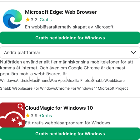
Microsoft Edge: Web Browser
3.2
Gratis
En webbläsaralternativ skapat av Microsoft
Gratis nedladdning för Windows
Andra plattformar
Nuförtiden använder allt fler människor sina mobiltelefoner för att
komma åt internet. Och även om Google Chrome är den mest
populära mobila webbläsaren, är…
Windows
Android
Mac
iPhone
Web Apps
Mozilla Firefox
Snabb Webbläsare
Snabb Webbläsare För Windows
Chrome För Windows 11
Microsoft Project
CloudMagic for Windows 10
3.9
Gratis
Ett gratis webbläsarprogram för Windows
Gratis nedladdning för Windows