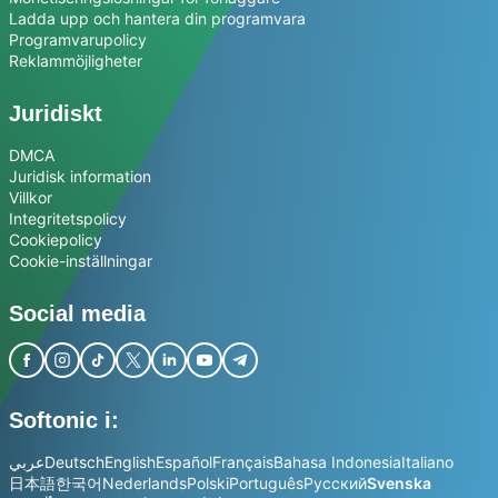
Ladda upp och hantera din programvara
Programvarupolicy
Reklammöjligheter
Juridiskt
DMCA
Juridisk information
Villkor
Integritetspolicy
Cookiepolicy
Cookie-inställningar
Social media
Softonic i:
عربي
Deutsch
English
Español
Français
Bahasa Indonesia
Italiano
日本語
한국어
Nederlands
Polski
Português
Русский
Svenska