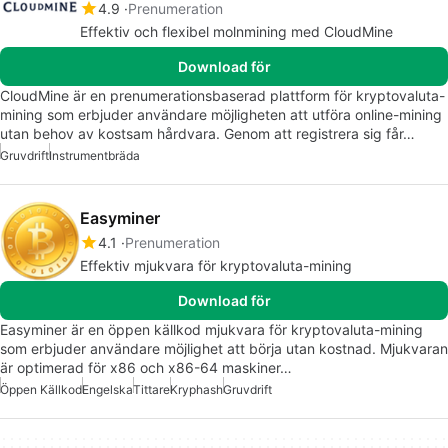
4.9
Prenumeration
Effektiv och flexibel molnmining med CloudMine
Download för
CloudMine är en prenumerationsbaserad plattform för kryptovaluta-
mining som erbjuder användare möjligheten att utföra online-mining
utan behov av kostsam hårdvara. Genom att registrera sig får…
Gruvdrift
Instrumentbräda
Easyminer
4.1
Prenumeration
Effektiv mjukvara för kryptovaluta-mining
Download för
Easyminer är en öppen källkod mjukvara för kryptovaluta-mining
som erbjuder användare möjlighet att börja utan kostnad. Mjukvaran
är optimerad för x86 och x86-64 maskiner…
Öppen Källkod
Engelska
Tittare
Kryphash
Gruvdrift