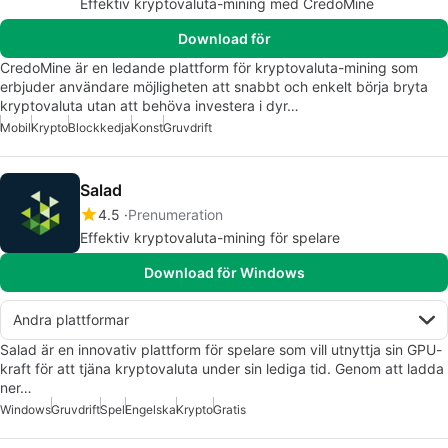
Effektiv kryptovaluta-mining med CredoMine
Download för
CredoMine är en ledande plattform för kryptovaluta-mining som
erbjuder användare möjligheten att snabbt och enkelt börja bryta
kryptovaluta utan att behöva investera i dyr…
Mobil
Krypto
Blockkedja
Konst
Gruvdrift
Salad
4.5
Prenumeration
Effektiv kryptovaluta-mining för spelare
Download för Windows
Andra plattformar
Salad är en innovativ plattform för spelare som vill utnyttja sin GPU-
kraft för att tjäna kryptovaluta under sin lediga tid. Genom att ladda
ner…
Windows
Gruvdrift
Spel
Engelska
Krypto
Gratis