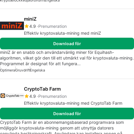
Krypto
Blockkedja
Gruvdrift
Engelska
miniZ
4.9
Prenumeration
Effektiv kryptovaluta-mining med miniZ
Download för
miniZ är en snabb och användarvänlig miner för Equihash-
algoritmen, vilket gör den till ett utmärkt val för kryptovaluta-mining.
Programmet är designat för att fungera…
Optimera
Gruvdrift
Engelska
CryptoTab Farm
4.9
Prenumeration
Effektiv kryptovaluta-mining med CryptoTab Farm
Download för
CryptoTab Farm är en abonnemangsbaserad programvara som
möjliggör kryptovaluta-mining genom att utnyttja datorers
oanvända beräkningskraft. Användare kan installera appen på