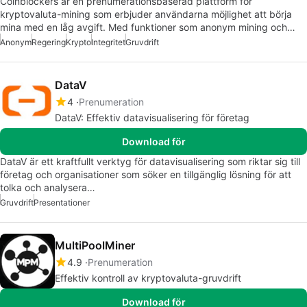
Coinblockers är en prenumerationsbaserad plattform för
kryptovaluta-mining som erbjuder användarna möjlighet att börja
mina med en låg avgift. Med funktioner som anonym mining och…
Anonym
Regering
Krypto
Integritet
Gruvdrift
DataV
4
Prenumeration
DataV: Effektiv datavisualisering för företag
Download för
DataV är ett kraftfullt verktyg för datavisualisering som riktar sig till
företag och organisationer som söker en tillgänglig lösning för att
tolka och analysera…
Gruvdrift
Presentationer
MultiPoolMiner
4.9
Prenumeration
Effektiv kontroll av kryptovaluta-gruvdrift
Download för