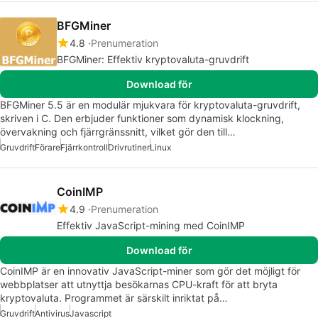
BFGMiner
4.8
Prenumeration
BFGMiner: Effektiv kryptovaluta-gruvdrift
Download för
BFGMiner 5.5 är en modulär mjukvara för kryptovaluta-gruvdrift,
skriven i C. Den erbjuder funktioner som dynamisk klockning,
övervakning och fjärrgränssnitt, vilket gör den till…
Gruvdrift
Förare
Fjärrkontroll
Drivrutiner
Linux
CoinIMP
4.9
Prenumeration
Effektiv JavaScript-mining med CoinIMP
Download för
CoinIMP är en innovativ JavaScript-miner som gör det möjligt för
webbplatser att utnyttja besökarnas CPU-kraft för att bryta
kryptovaluta. Programmet är särskilt inriktat på…
Gruvdrift
Antivirus
Javascript