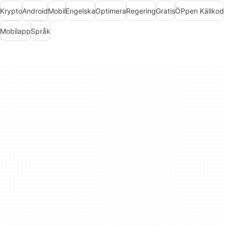
Krypto
Android
Mobil
Engelska
Optimera
Regering
Gratis
ÖPpen Källkod
Mobilapp
Språk