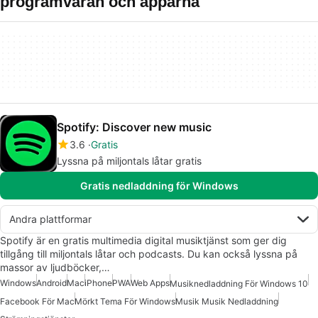
programvaran och apparna
Spotify: Discover new music
3.6
Gratis
Lyssna på miljontals låtar gratis
Gratis nedladdning för Windows
Andra plattformar
Spotify är en gratis multimedia digital musiktjänst som ger dig
tillgång till miljontals låtar och podcasts. Du kan också lyssna på
massor av ljudböcker,…
Windows
Android
Mac
iPhone
PWA
Web Apps
Musiknedladdning För Windows 10
Facebook För Mac
Mörkt Tema För Windows
Musik Musik Nedladdning