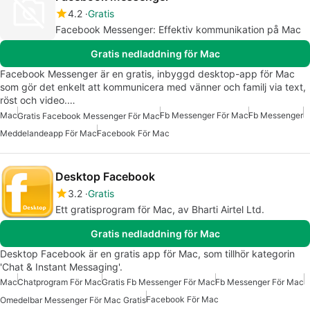
4.2
Gratis
Facebook Messenger: Effektiv kommunikation på Mac
Gratis nedladdning för Mac
Facebook Messenger är en gratis, inbyggd desktop-app för Mac
som gör det enkelt att kommunicera med vänner och familj via text,
röst och video.…
Mac
Fb Messenger För Mac
Fb Messenger
Gratis Facebook Messenger För Mac
Meddelandeapp För Mac
Facebook För Mac
Desktop Facebook
3.2
Gratis
Ett gratisprogram för Mac, av Bharti Airtel Ltd.
Gratis nedladdning för Mac
Desktop Facebook är en gratis app för Mac, som tillhör kategorin
'Chat & Instant Messaging'.
Mac
Chatprogram För Mac
Gratis Fb Messenger För Mac
Fb Messenger För Mac
Facebook För Mac
Omedelbar Messenger För Mac Gratis