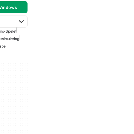
 Windows
ms-Spelet
vssimulering
spel