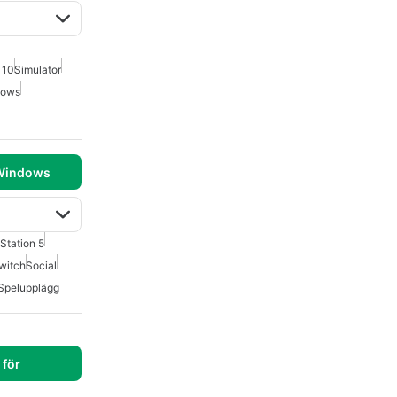
 10
Simulator
dows
 Windows
Station 5
witch
Social
Spelupplägg
för