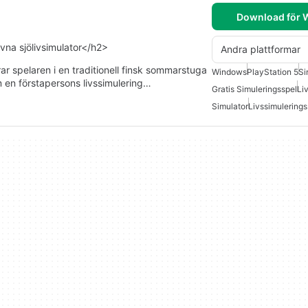
Download för
vna sjölivsimulator</h2>
Andra plattformar
ar spelaren i en traditionell finsk sommarstuga
Windows
PlayStation 5
Si
m en förstapersons livssimulering…
Gratis Simuleringsspel
Li
Simulator
Livssimulerings