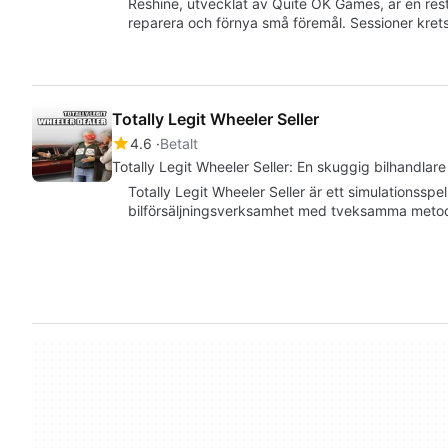
Reshine, utvecklat av Quite OK Games, är en rest
reparera och förnya små föremål. Sessioner kret
Totally Legit Wheeler Seller
4.6
Betalt
Totally Legit Wheeler Seller: En skuggig bilhandlare
Totally Legit Wheeler Seller är ett simulationsspe
bilförsäljningsverksamhet med tveksamma metoder