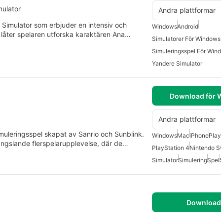
mulator
Andra plattformar
 Simulator som erbjuder en intensiv och
Windows
Android
 låter spelaren utforska karaktären Ana…
Simulatorer För Windows
Simuleringsspel För Win
Yandere Simulator
Download för
Andra plattformar
imuleringsspel skapat av Sanrio och Sunblink.
Windows
Mac
iPhone
Play
fängslande flerspelarupplevelse, där de…
PlayStation 4
Nintendo S
Simulator
Simulering
Spel
Download 
g