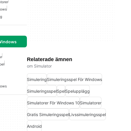
torer
dows
ng
 Windows
or
Relaterade ämnen
pel
om Simulator
Simulering
Simuleringsspel För Windows
dows
Simuleringsspel
Spel
Spelupplägg
Simulatorer För Windows 10
Simulatorer
Gratis Simuleringsspel
Livssimuleringsspel
Android