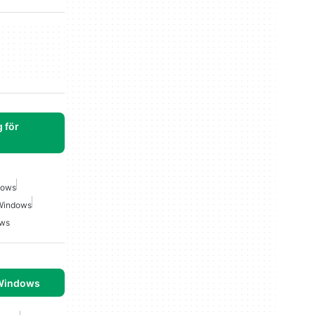
 för
dows
 Windows
ows
 Windows