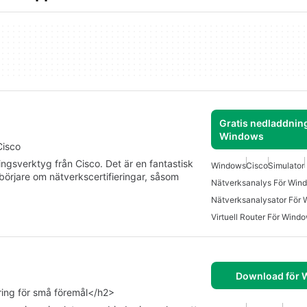
Gratis nedladdning
Windows
Cisco
ngsverktyg från Cisco. Det är en fantastisk
Windows
Cisco
Simulator
örjare om nätverkscertifieringar, såsom
Nätverksanalys För Win
Nätverksanalysator För
Virtuell Router För Wind
Download för
ring för små föremål</h2>