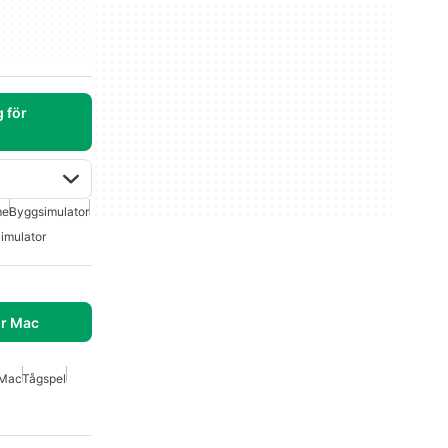
 för
me
Byggsimulator
imulator
r Mac
 Mac
Tågspel