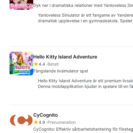
Dyk ner i dramatiska relationer med Yanloveless Si
Yanloveless Simulator är ett fangame av Yandere
dramatisk upplevelse i en gymnasieskola. Spelet
Hello Kitty Island Adventure
4.4
Betalt
Fängslande livsimulator spel
Hello Kitty Island Adventure är ett premium livss
Denna mobilapplikation bjuder in spelare till en 
CyCognito
4.9
Prenumeration
CyCognito: Effektiv sårbarhetshantering för företa