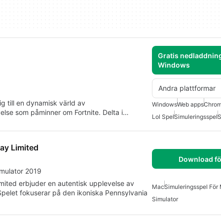
Gratis nedladdning
Windows
Andra plattformar
g till en dynamisk värld av
Windows
Web apps
Chro
lse som påminner om Fortnite. Delta i…
Lol Spel
Simuleringsspel
S
ay Limited
Download fö
imulator 2019
mited erbjuder en autentisk upplevelse av
Mac
Simuleringsspel För
Spelet fokuserar på den ikoniska Pennsylvania
Simulator