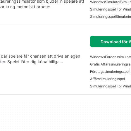
aureringssimulator som bjuder in spelare att
Windows
Simulator
Simula
sar kring metodiskt arbete:…
Simuleringsspel För Win
Simuleringsspel
Simuleri
Download för
l där spelare får chansen att driva en egen
Windows
Fordonssimulat
. Spelet låter dig köpa billiga…
Gratis Affärssimuleringss
Företagssimuleringsspel
Affärssimuleringsspel
Simuleringsspel För Win