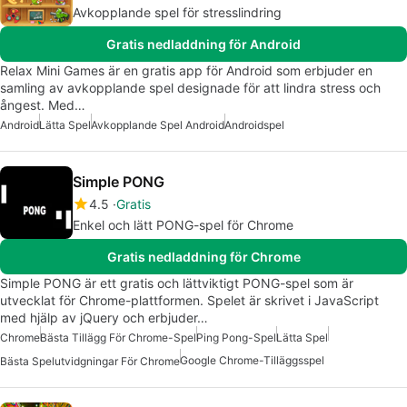
Avkopplande spel för stresslindring
Gratis nedladdning för Android
Relax Mini Games är en gratis app för Android som erbjuder en
samling av avkopplande spel designade för att lindra stress och
ångest. Med…
Android
Lätta Spel
Avkopplande Spel Android
Androidspel
Simple PONG
4.5
Gratis
Enkel och lätt PONG-spel för Chrome
Gratis nedladdning för Chrome
Simple PONG är ett gratis och lättviktigt PONG-spel som är
utvecklat för Chrome-plattformen. Spelet är skrivet i JavaScript
med hjälp av jQuery och erbjuder…
Chrome
Bästa Tillägg För Chrome-Spel
Ping Pong-Spel
Lätta Spel
Google Chrome-Tilläggsspel
Bästa Spelutvidgningar För Chrome