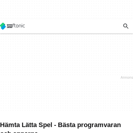
Hämta Lätta Spel - Bästa programvaran