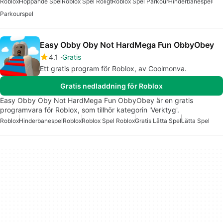
Roblox
Hoppande Spel
Roblox Spel Roligt
Roblox Spel Parkour
Hinderbanespel
Parkourspel
Easy Obby Oby Not HardMega Fun ObbyObey
4.1
Gratis
Ett gratis program för Roblox, av Coolmonva.
Gratis nedladdning för Roblox
Easy Obby Oby Not HardMega Fun ObbyObey är en gratis
programvara för Roblox, som tillhör kategorin 'Verktyg'.
Roblox
Hinderbanespel
Roblox
Roblox Spel Roblox
Gratis Lätta Spel
Lätta Spel