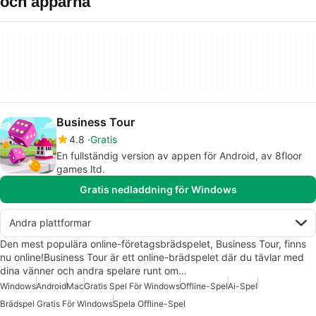
och apparna
Business Tour
4.8
Gratis
En fullständig version av appen för Android, av 8floor
games ltd.
Gratis nedladdning för Windows
Andra plattformar
Den mest populära online-företagsbrädspelet, Business Tour, finns
nu online!Business Tour är ett online-brädspelet där du tävlar med
dina vänner och andra spelare runt om…
Windows
Android
Mac
Gratis Spel För Windows
Offline-Spel
Ai-Spel
Brädspel Gratis För Windows
Spela Offline-Spel