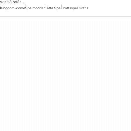
var så svår…
Kingdom-come
Spelmoddar
Lätta Spel
Brottsspel Gratis