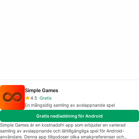
Simple Games
4.5
Gratis
En mångsidig samling av avslappnande spel
Gratis nedladdning för Android
Simple Games är en kostnadsfri app som erbjuder en varierad
samling av avslappnande och lättillgängliga spel för Android-
användare. Denna app tillgodoser olika smakpreferenser och…