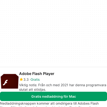
Adobe Flash Player
3.3
Gratis
Viktig notis: Från och med 2021 har denna programvara
slutat att stödjas.
Gratis nedladdning för Mac
Nedladdningsknappen kommer att omdirigera till Adobes Flash