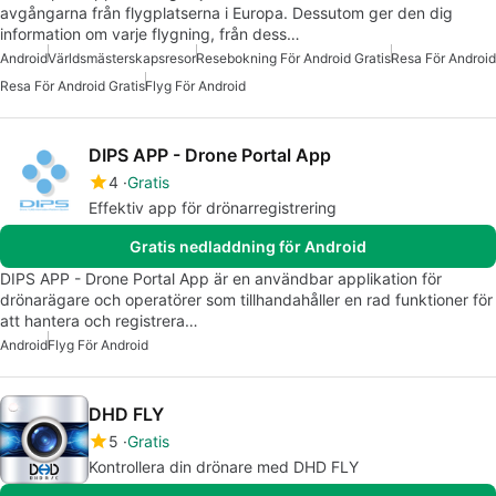
avgångarna från flygplatserna i Europa. Dessutom ger den dig
information om varje flygning, från dess…
Android
Världsmästerskapsresor
Resebokning För Android Gratis
Resa För Android
Resa För Android Gratis
Flyg För Android
DIPS APP - Drone Portal App
4
Gratis
Effektiv app för drönarregistrering
Gratis nedladdning för Android
DIPS APP - Drone Portal App är en användbar applikation för
drönarägare och operatörer som tillhandahåller en rad funktioner för
att hantera och registrera…
Android
Flyg För Android
DHD FLY
5
Gratis
Kontrollera din drönare med DHD FLY