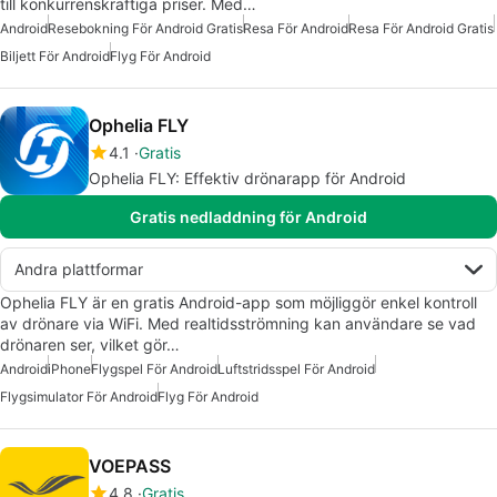
till konkurrenskraftiga priser. Med…
Android
Resebokning För Android Gratis
Resa För Android
Resa För Android Gratis
Biljett För Android
Flyg För Android
Ophelia FLY
4.1
Gratis
Ophelia FLY: Effektiv drönarapp för Android
Gratis nedladdning för Android
Andra plattformar
Ophelia FLY är en gratis Android-app som möjliggör enkel kontroll
av drönare via WiFi. Med realtidsströmning kan användare se vad
drönaren ser, vilket gör…
Android
iPhone
Flygspel För Android
Luftstridsspel För Android
Flygsimulator För Android
Flyg För Android
VOEPASS
4.8
Gratis