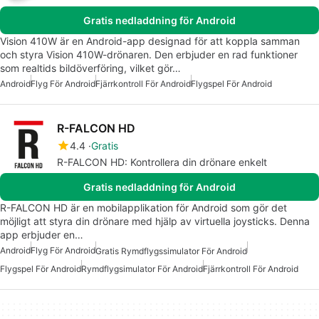
Gratis nedladdning för Android
Vision 410W är en Android-app designad för att koppla samman
och styra Vision 410W-drönaren. Den erbjuder en rad funktioner
som realtids bildöverföring, vilket gör…
Android
Flyg För Android
Fjärrkontroll För Android
Flygspel För Android
R-FALCON HD
4.4
Gratis
R-FALCON HD: Kontrollera din drönare enkelt
Gratis nedladdning för Android
R-FALCON HD är en mobilapplikation för Android som gör det
möjligt att styra din drönare med hjälp av virtuella joysticks. Denna
app erbjuder en…
Android
Flyg För Android
Gratis Rymdflygssimulator För Android
Flygspel För Android
Rymdflygsimulator För Android
Fjärrkontroll För Android