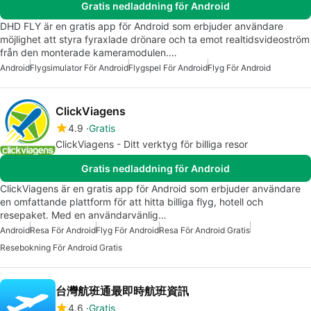
Gratis nedladdning för Android
DHD FLY är en gratis app för Android som erbjuder användare
möjlighet att styra fyraxlade drönare och ta emot realtidsvideoström
från den monterade kameramodulen.…
Android
Flygsimulator För Android
Flygspel För Android
Flyg För Android
ClickViagens
4.9
Gratis
ClickViagens - Ditt verktyg för billiga resor
Gratis nedladdning för Android
ClickViagens är en gratis app för Android som erbjuder användare
en omfattande plattform för att hitta billiga flyg, hotell och
resepaket. Med en användarvänlig…
Android
Resa För Android
Flyg För Android
Resa För Android Gratis
Resebokning För Android Gratis
台灣航班通最即時航班資訊
4.6
Gratis