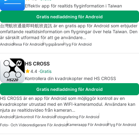
Effektiv app för realtids flyginformation i Taiwan
Gratis nedladdning för Android
台灣航班通最即時航班資訊 är en gratis app för Android som erbjuder
omfattande realtidsinformation om flygningar över hela Taiwan. Den
är särskilt utformad för att ge användare…
Android
Resa För Android
Flygspårare
Flyg För Android
HS CROSS
4.4
Gratis
Kontrollera din kvadrokopter med HS CROSS
Gratis nedladdning för Android
HS CROSS är en app för Android som möjliggör kontroll av en
kvadrokopter utrustad med en WIFI-kameramodul. Användare kan
njuta av realtidsvideo från kameran…
Android
Fjärrkontroll För Android
Fotografering För Android
Kameraapp För Android
Flyg För Android
Foto- Och Videoredigerare För Android