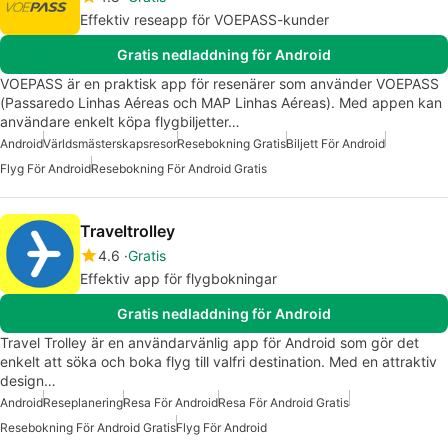
Effektiv reseapp för VOEPASS-kunder
Gratis nedladdning för Android
VOEPASS är en praktisk app för resenärer som använder VOEPASS
(Passaredo Linhas Aéreas och MAP Linhas Aéreas). Med appen kan
användare enkelt köpa flygbiljetter…
Android
Världsmästerskapsresor
Resebokning Gratis
Biljett För Android
Flyg För Android
Resebokning För Android Gratis
Traveltrolley
4.6
Gratis
Effektiv app för flygbokningar
Gratis nedladdning för Android
Travel Trolley är en användarvänlig app för Android som gör det
enkelt att söka och boka flyg till valfri destination. Med en attraktiv
design…
Android
Reseplanering
Resa För Android
Resa För Android Gratis
Resebokning För Android Gratis
Flyg För Android