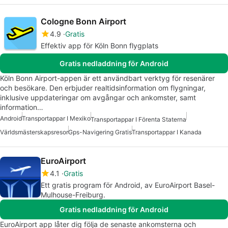
Cologne Bonn Airport
4.9
Gratis
Effektiv app för Köln Bonn flygplats
Gratis nedladdning för Android
Köln Bonn Airport-appen är ett användbart verktyg för resenärer
och besökare. Den erbjuder realtidsinformation om flygningar,
inklusive uppdateringar om avgångar och ankomster, samt
information…
Android
Transportappar I Mexiko
Transportappar I Förenta Staterna
Världsmästerskapsresor
Gps-Navigering Gratis
Transportappar I Kanada
EuroAirport
4.1
Gratis
Ett gratis program för Android, av EuroAirport Basel-
Mulhouse-Freiburg.
Gratis nedladdning för Android
EuroAirport app låter dig följa de senaste ankomsterna och