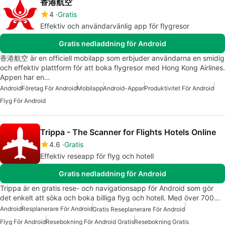
香港航空
4
Gratis
Effektiv och användarvänlig app för flygresor
Gratis nedladdning för Android
香港航空 är en officiell mobilapp som erbjuder användarna en smidig
och effektiv plattform för att boka flygresor med Hong Kong Airlines.
Appen har en…
Android
Företag För Android
Mobilapp
Android-Appar
Produktivitet För Android
Flyg För Android
Trippa - The Scanner for Flights Hotels Online
4.6
Gratis
Effektiv reseapp för flyg och hotell
Gratis nedladdning för Android
Trippa är en gratis rese- och navigationsapp för Android som gör
det enkelt att söka och boka billiga flyg och hotell. Med över 700…
Android
Resplanerare För Android
Gratis Reseplanerare För Android
Flyg För Android
Resebokning För Android Gratis
Resebokning Gratis