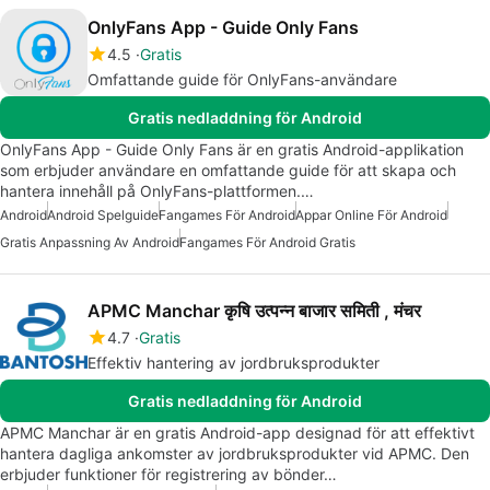
OnlyFans App - Guide Only Fans
4.5
Gratis
Omfattande guide för OnlyFans-användare
Gratis nedladdning för Android
OnlyFans App - Guide Only Fans är en gratis Android-applikation
som erbjuder användare en omfattande guide för att skapa och
hantera innehåll på OnlyFans-plattformen.…
Android
Android Spelguide
Fangames För Android
Appar Online För Android
Gratis Anpassning Av Android
Fangames För Android Gratis
APMC Manchar कृषि उत्पन्न बाजार समिती , मंचर
4.7
Gratis
Effektiv hantering av jordbruksprodukter
Gratis nedladdning för Android
APMC Manchar är en gratis Android-app designad för att effektivt
hantera dagliga ankomster av jordbruksprodukter vid APMC. Den
erbjuder funktioner för registrering av bönder…