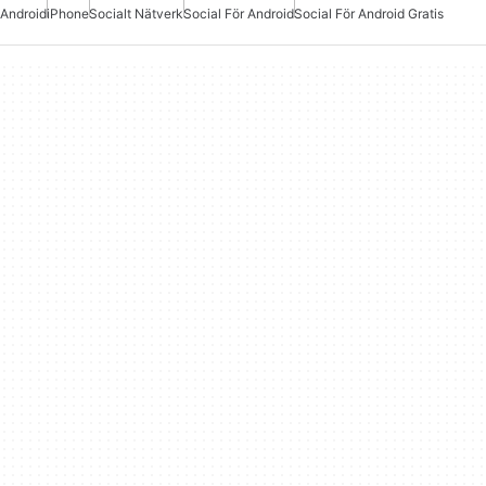
Android
iPhone
Socialt Nätverk
Social För Android
Social För Android Gratis