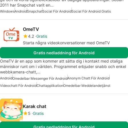
2011 har Snapchat varit en…
Windows
Android
Snapchat
Social För Android
Social För Android Gratis
OmeTV
4.2
Gratis
Starta några videokonversationer med OmeTV
Gratis nedladdning för Android
OmeTV är en app som kommer att sätta dig i kontakt med otaliga
människor runt om i världen. Programmet erbjuder snabb och enkel
webbkamera-chatt,…
Android
Anonym Chatt För Android
Omedelbar Messenger För Android
Videochatt För Android
Chattapplikation
Omedelbar Meddelandetjänst
Karak chat
5
Gratis
Gratis nedladdning för Android