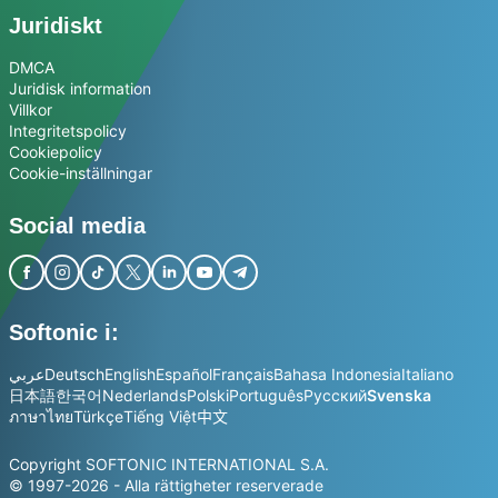
Juridiskt
DMCA
Juridisk information
Villkor
Integritetspolicy
Cookiepolicy
Cookie-inställningar
Social media
Softonic i:
عربي
Deutsch
English
Español
Français
Bahasa Indonesia
Italiano
日本語
한국어
Nederlands
Polski
Português
Русский
Svenska
ภาษาไทย
Türkçe
Tiếng Việt
中文
Copyright SOFTONIC INTERNATIONAL S.A.
© 1997-2026 - Alla rättigheter reserverade