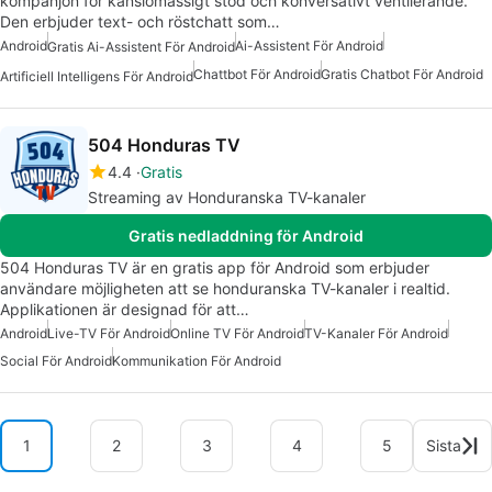
kompanjon för känslomässigt stöd och konversativt ventilerande.
Den erbjuder text- och röstchatt som…
Android
Ai-Assistent För Android
Gratis Ai-Assistent För Android
Chattbot För Android
Gratis Chatbot För Android
Artificiell Intelligens För Android
504 Honduras TV
4.4
Gratis
Streaming av Honduranska TV-kanaler
Gratis nedladdning för Android
504 Honduras TV är en gratis app för Android som erbjuder
användare möjligheten att se honduranska TV-kanaler i realtid.
Applikationen är designad för att…
Android
Live-TV För Android
Online TV För Android
TV-Kanaler För Android
Social För Android
Kommunikation För Android
1
2
3
4
5
Sista