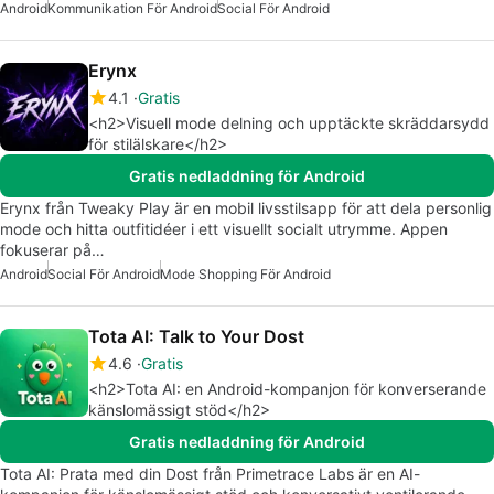
Android
Kommunikation För Android
Social För Android
Erynx
4.1
Gratis
<h2>Visuell mode delning och upptäckte skräddarsydd
för stilälskare</h2>
Gratis nedladdning för Android
Erynx från Tweaky Play är en mobil livsstilsapp för att dela personlig
mode och hitta outfitidéer i ett visuellt socialt utrymme. Appen
fokuserar på…
Android
Social För Android
Mode Shopping För Android
Tota AI: Talk to Your Dost
4.6
Gratis
<h2>Tota AI: en Android-kompanjon för konverserande
känslomässigt stöd</h2>
Gratis nedladdning för Android
Tota AI: Prata med din Dost från Primetrace Labs är en AI-