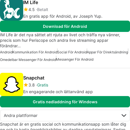
IM Life
4.5
Betalt
En gratis app för Android, av Joseph Yup.
Download för Android
IM Life är det nya sättet att njuta av livet och träffa nya vänner,
precis som hur Periscope och andra live streaming appar
förändrar…
Android
Kommunikation För Android
Social För Android
Appar För Direktsändning
Messenger För Android
Omedelbar Messenger För Android
Snapchat
3.8
Gratis
En engagerande och lättanvänd app
Gratis nedladdning för Windows
Andra plattformar
Snapchat är en gratis social och kommunikationsapp som låter dig
ge och ta korta ögonblicksbilder av dagliga uppdateringar. Sedan