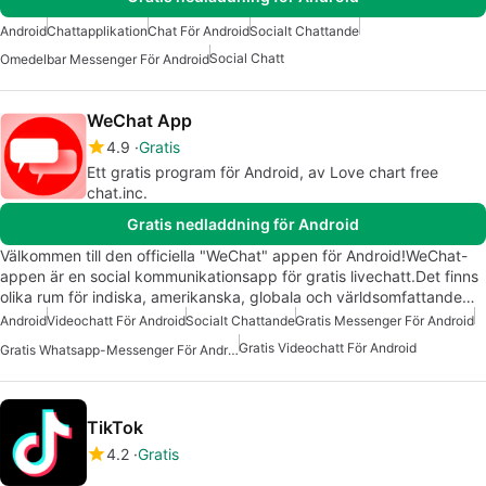
Android
Chattapplikation
Chat För Android
Socialt Chattande
Social Chatt
Omedelbar Messenger För Android
WeChat App
4.9
Gratis
Ett gratis program för Android, av Love chart free
chat.inc.
Gratis nedladdning för Android
Välkommen till den officiella "WeChat" appen för Android!WeChat-
appen är en social kommunikationsapp för gratis livechatt.Det finns
olika rum för indiska, amerikanska, globala och världsomfattande…
Android
Videochatt För Android
Socialt Chattande
Gratis Messenger För Android
Gratis Videochatt För Android
Gratis Whatsapp-Messenger För Android
TikTok
4.2
Gratis