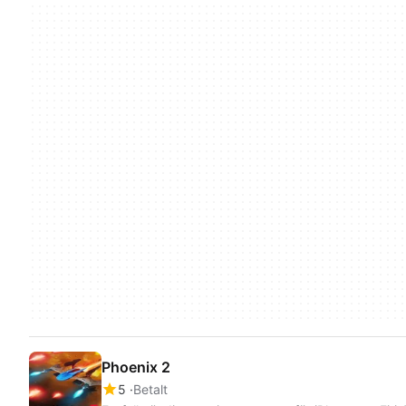
Phoenix 2
5
Betalt