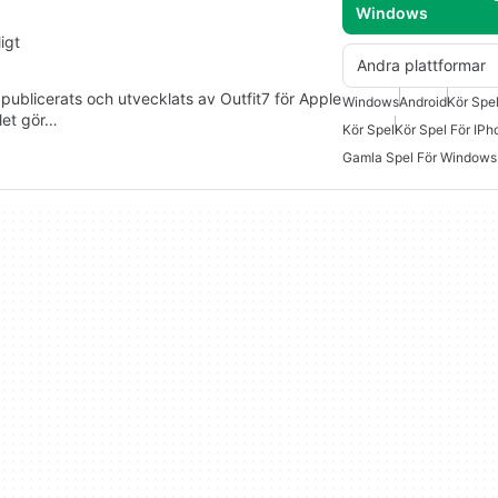
Windows
igt
Andra plattformar
publicerats och utvecklats av Outfit7 för Apple
Windows
Android
Kör Spel
let gör…
Kör Spel
Kör Spel För IPh
Gamla Spel För Windows