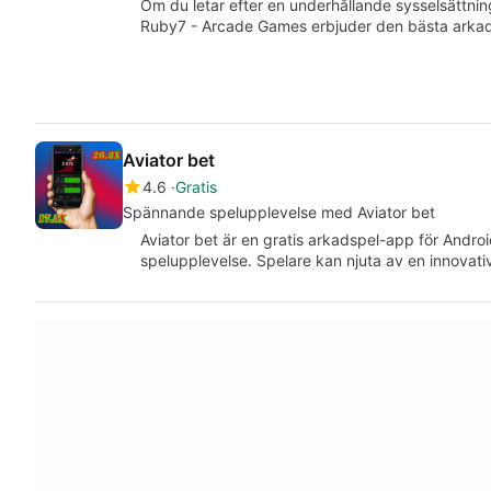
Om du letar efter en underhållande sysselsättning 
Ruby7 - Arcade Games erbjuder den bästa arka
Aviator bet
4.6
Gratis
Spännande spelupplevelse med Aviator bet
Aviator bet är en gratis arkadspel-app för Andro
spelupplevelse. Spelare kan njuta av en innovat