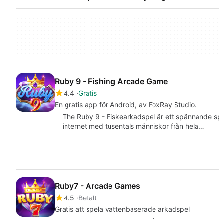
Ruby 9 - Fishing Arcade Game
4.4
Gratis
En gratis app för Android, av FoxRay Studio.
The Ruby 9 - Fiskearkadspel är ett spännande sp
internet med tusentals människor från hela…
Ruby7 - Arcade Games
4.5
Betalt
Gratis att spela vattenbaserade arkadspel