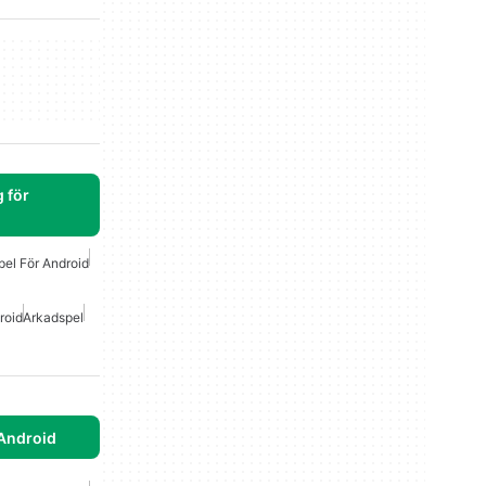
 för
pel För Android
roid
Arkadspel
Android