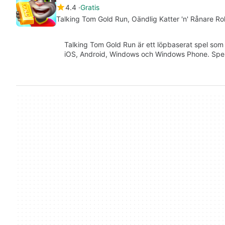
4.4
Gratis
Talking Tom Gold Run, Oändlig Katter 'n' Rånare Rol
Talking Tom Gold Run är ett löpbaserat spel som 
iOS, Android, Windows och Windows Phone. Spe