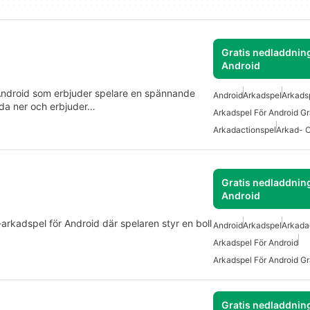
Gratis nedladdning
Android
Android som erbjuder spelare en spännande
Android
Arkadspel
Arkadsp
adda ner och erbjuder…
Arkadspel För Android Gr
Arkadactionspel
Arkad- O
Gratis nedladdning
Android
rkadspel för Android där spelaren styr en boll
Android
Arkadspel
Arkada
Arkadspel För Android
Arkadspel För Android Gr
Gratis nedladdning