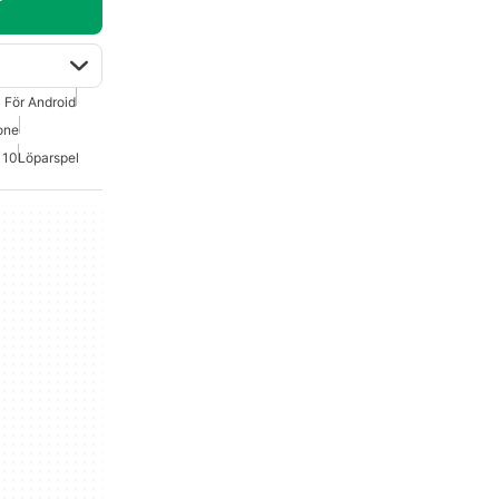
 För Android
one
 10
Löparspel