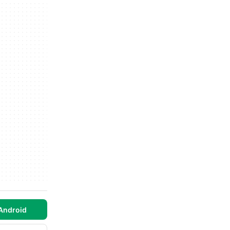
Android