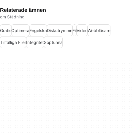
Relaterade ämnen
om Städning
Gratis
Optimera
Engelska
Diskutrymme
Fil
Video
Webbläsare
Tillfälliga Filer
Integritet
Soptunna