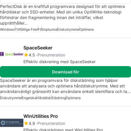
PerfectDisk är en kraftfull programvara designad för att optimera
hårddiskar och SSD-enheter. Med sin unika OptiWrite-teknologi
förhindrar den fragmentering innan det inträffar, vilket
upprätthåller…
Windows
Tillfälliga Filer
Fil
Soptunna
Diskutrymme
Optimera
SpaceSeeker
4.5
Prenumeration
Effektiv diskrening med SpaceSeeker
Download för
SpaceSeeker är en programvara för diskstädning som hjälper
användare att analysera och optimera hårddiskutrymme. Med ett
användarvänligt gränssnitt kan användare enkelt identifiera och ta…
Diskutrymme
Engelska
Hårddisk
Städning
Optimera
WinUtilities Pro
4.9
Prenumeration
Effektiv diskstädning med WinUtilities Pro