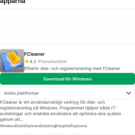
apparna
FCleaner
4.2
Prenumeration
Effektiv disk- och registerrensning med FCleaner
Download för Windows
Andra plattformar
FCleaner är ett användarvänligt verktyg för disk- och
registerrensning på Windows. Programmet hjälper både IT-
avdelningar och enskilda användare att optimera sina system
genom att…
Windows
Gratis
Optimera
Städning
Integritet
Soptunna