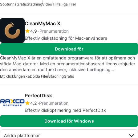
Soptunna
Gratis
Städning
Video
Tillfälliga Filer
CleanMyMac X
4.9
Prenumeration
Effektiv diskstädning för Mac-användare
Download för
CleanMyMac X är en omfattande programvara för att optimera och
städa Mac-datorer. Med en prenumerationsbaserad licens erbjuder
den användare en rad funktioner, inklusive borttagning…
Ett Klick
Engelska
Dolda Filer
Städning
Gratis
PerfectDisk
4.2
Prenumeration
Effektiv diskoptimering med PerfectDisk
Download för Windows
Andra plattformar