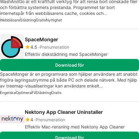
WashAndGo är ett kraftfullt verktyg för att rensa bort oönskade filer
och förbättra systemets prestanda. Programmet tar bort
internetspår från webbläsarens cache, cookies och…
Webbläsare
Städning
Gratis
Nyttighet
SpaceMonger
4.5
Prenumeration
Effektiv diskstädning med SpaceMonger
Download för
SpaceMonger är en programvara som hjälper användare att snabbt
frigöra lagringsutrymme på både PC och delade nätverk. Med hjälp
av treemap-visualiseringar kan användare enkelt…
Engelska
Optimera
Fil
Städning
Gratis
Nektony App Cleaner Uninstaller
4
Prenumeration
Effektiv Mac-rensning med Nektony App Cleaner
Download för