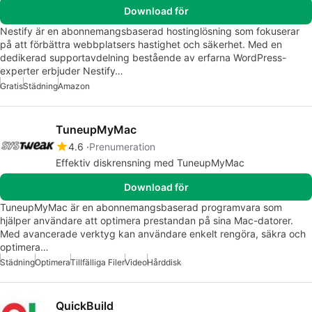
Download för
Nestify är en abonnemangsbaserad hostinglösning som fokuserar
på att förbättra webbplatsers hastighet och säkerhet. Med en
dedikerad supportavdelning bestående av erfarna WordPress-
experter erbjuder Nestify…
Gratis
Städning
Amazon
TuneupMyMac
4.6
Prenumeration
Effektiv diskrensning med TuneupMyMac
Download för
TuneupMyMac är en abonnemangsbaserad programvara som
hjälper användare att optimera prestandan på sina Mac-datorer.
Med avancerade verktyg kan användare enkelt rengöra, säkra och
optimera…
Städning
Optimera
Tillfälliga Filer
Video
Hårddisk
QuickBuild