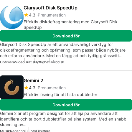
Glarysoft Disk SpeedUp
4.3
Prenumeration
Effektiv diskdefragmentering med Glarysoft Disk
SpeedUp
Download för
Glarysoft Disk SpeedUp är ett användarvänligt verktyg för
diskdefragmentering och optimering, som passar både nybörjare
och erfarna användare. Med en färgglad och tydlig gränssnitt…
Optimera
Video
Gratis
Nyttighet
Hårddisk
Gemini 2
4.3
Prenumeration
Effektiv lösning för att hitta dubbletter
Download för
Gemini 2 är ett program designat för att hjälpa användare att
identifiera och ta bort dubblettfiler på sina system. Med en snabb
skanning av…
Musik
Regering
Fil
Foto
Filhittare