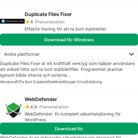
Duplicate Files Fixer
4
Prenumeration
Effektiv lösning för att ta bort dubbletter
Download för Windows
Andra plattformar
Duplicate Files Fixer är ett kraftfullt verktyg som hjälper användare
att enkelt hitta och ta bort dubblettfiler. Programmet skannar
igenom både interna och externa…
Windows
Fil
Ta Bort Dubblettfiler
Mobil
Google Drive
Städning
WebDefender
4.9
Prenumeration
WebDefender: En komplett säkerhetslösning för
WordPress
Download för
WebDefender är en mångsidig säkerhetsplugin designad för