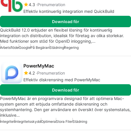
4.3
Prenumeration
Effektiv kontinuerlig integration med QuickBuild
Download för
QuickBuild 12.0 erbjuder en flexibel lösning för kontinuerlig
integration och distribution, idealisk för företag av olika storlekar.
Med funktioner som stöd för OpenID inloggning,…
Arbetsflöde
Google
På Begäran
Städning
Regering
PowerMyMac
4.2
Prenumeration
Effektiv diskrensning med PowerMyMac
Download för
PowerMyMac är en programvara designad för att optimera Mac-
system genom att erbjuda omfattande diskrensning och
systemhantering. Den ger användare en översikt över systemstatus,
inklusive…
Integritet
Integritetsskydd
Optimera
Stora Filer
Städning