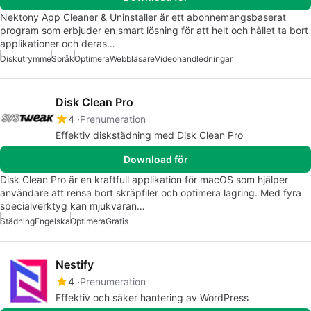
Nektony App Cleaner & Uninstaller är ett abonnemangsbaserat
program som erbjuder en smart lösning för att helt och hållet ta bort
applikationer och deras…
Diskutrymme
Språk
Optimera
Webbläsare
Videohandledningar
Disk Clean Pro
4
Prenumeration
Effektiv diskstädning med Disk Clean Pro
Download för
Disk Clean Pro är en kraftfull applikation för macOS som hjälper
användare att rensa bort skräpfiler och optimera lagring. Med fyra
specialverktyg kan mjukvaran…
Städning
Engelska
Optimera
Gratis
Nestify
4
Prenumeration
Effektiv och säker hantering av WordPress