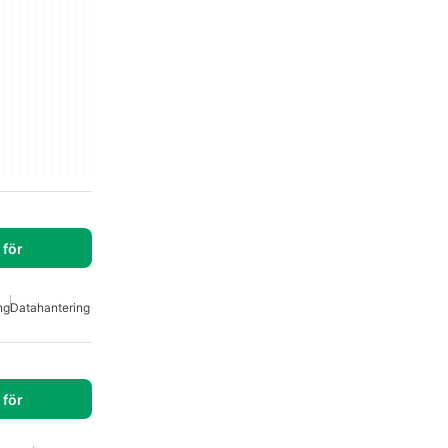
för
ng
Datahantering
för