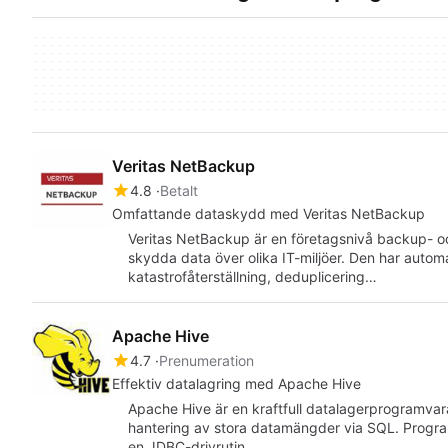
Veritas NetBackup
4.8
Betalt
Omfattande dataskydd med Veritas NetBackup
Veritas NetBackup är en företagsnivå backup- och
skydda data över olika IT-miljöer. Den har autom
katastrofåterställning, deduplicering…
Apache Hive
4.7
Prenumeration
Effektiv datalagring med Apache Hive
Apache Hive är en kraftfull datalagerprogramvara
hantering av stora datamängder via SQL. Prog
en JDBC-drivrutin…