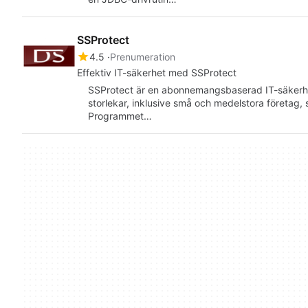
SSProtect
4.5
Prenumeration
Effektiv IT-säkerhet med SSProtect
SSProtect är en abonnemangsbaserad IT-säkerhetsl
storlekar, inklusive små och medelstora företag, s
Programmet…