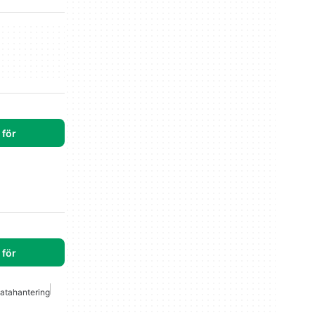
för
för
atahantering