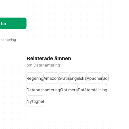
för
hantering
Relaterade ämnen
om Datahantering
Regering
Amazon
Gratis
Engelska
Apacher
Sql
Databashantering
Optimera
Datåterställning
Nyttighet