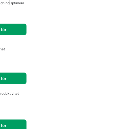
dning
Optimera
för
het
för
roduktivitet
för