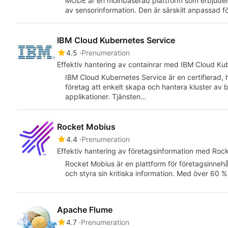
MODE är en molnbaserad plattform som erbjuder 
av sensorinformation. Den är särskilt anpassad f
IBM Cloud Kubernetes Service
4.5
Prenumeration
Effektiv hantering av containrar med IBM Cloud Ku
IBM Cloud Kubernetes Service är en certifierad,
företag att enkelt skapa och hantera kluster av 
applikationer. Tjänsten…
Rocket Mobius
4.4
Prenumeration
Effektiv hantering av företagsinformation med Roc
Rocket Mobius är en plattform för företagsinnehå
och styra sin kritiska information. Med över 60
Apache Flume
4.7
Prenumeration