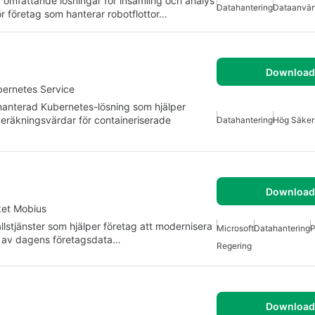
omfattande lösningar för insamling och analys
Datahantering
Dataanvän
ör företag som hanterar robotflottor…
Download 
bernetes Service
 hanterad Kubernetes-lösning som hjälper
beräkningsvärdar för containeriserade
Datahantering
Hög Säker
Download 
ket Mobius
llstjänster som hjälper företag att modernisera
Microsoft
Datahantering
P
 % av dagens företagsdata…
Regering
Download 