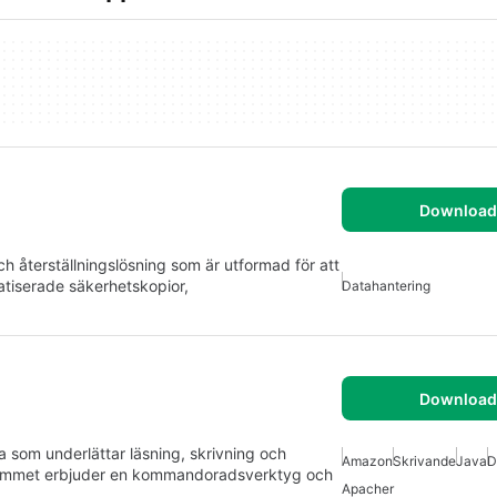
Download 
 återställningslösning som är utformad för att
atiserade säkerhetskopior,
Datahantering
Download 
 som underlättar läsning, skrivning och
Amazon
Skrivande
Java
D
rammet erbjuder en kommandoradsverktyg och
Apacher