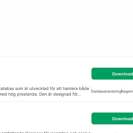
Download 
databas som är utvecklad för att hantera både
Databashantering
Regeri
r med hög prestanda. Den är designad för…
Download 