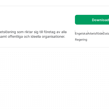
Download 
ösning som riktar sig till företag av alla
Engelska
Arbetsflöde
Data
amt offentliga och ideella organisationer.
Regering