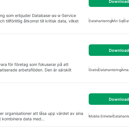
Download 
ng som erbjuder Database-as-a-Service
illförlitlig åtkomst till kritisk data, vilket
Datahantering
Min Sql
Da
Download 
a för företag som fokuserar på att
iserade arbetsflöden. Den är särskilt
Gratis
Datahantering
Ama
Download 
er organisationer att låsa upp värdet av sina
Mobila Enheter
Datahante
att kombinera data med…