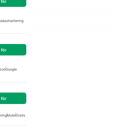
för
tabashantering
för
zon
Google
för
ring
Mobil
Gratis