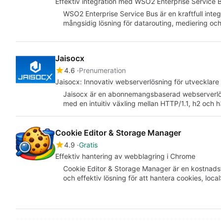
Effektiv integration med WSO2 Enterprise Service 
WSO2 Enterprise Service Bus är en kraftfull inte
mångsidig lösning för datarouting, mediering o
Jaisocx
4.6
Prenumeration
Jaisocx: Innovativ webserverlösning för utvecklare
Jaisocx är en abonnemangsbaserad webserverlö
med en intuitiv växling mellan HTTP/1.1, h2 och 
Cookie Editor & Storage Manager
4.9
Gratis
Effektiv hantering av webblagring i Chrome
Cookie Editor & Storage Manager är en kostnadsf
och effektiv lösning för att hantera cookies, loc