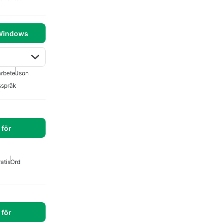
 Windows
rbete
Json
sspråk
för
atis
Ord
för