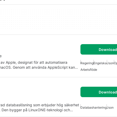
Download 
e
t av Apple, designat för att automatisera
Regering
Engelska
Json
O
 macOS. Genom att använda AppleScript kan…
Arbetsflöde
Download 
erad databaslösning som erbjuder hög säkerhet
Databashantering
Json
gar. Den bygger på LinuxONE-teknologi och…