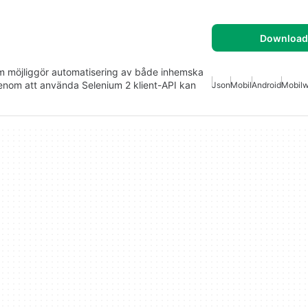
Download 
om möjliggör automatisering av både inhemska
nom att använda Selenium 2 klient-API kan
Json
Mobil
Android
Mobil