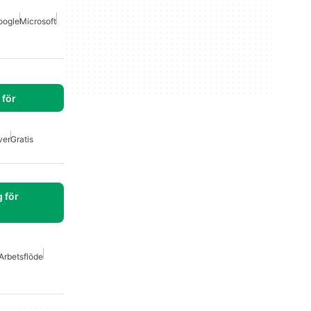
oogle
Microsoft
för
ver
Gratis
 för
Arbetsflöde