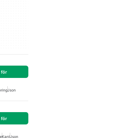
för
ring
Json
för
e
Kant
Json