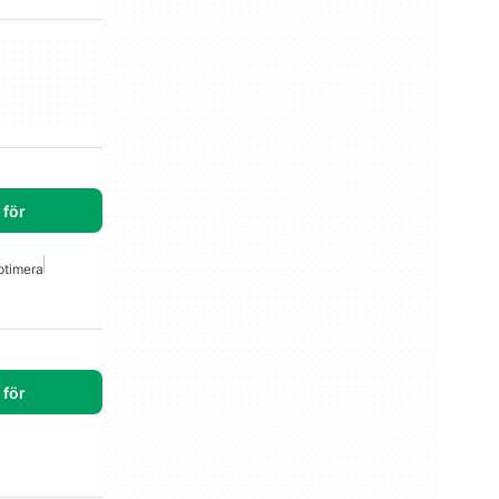
för
ptimera
för