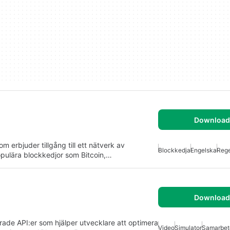
Download 
erbjuder tillgång till ett nätverk av
Blockkedja
Engelska
Rege
opulära blockkedjor som Bitcoin,…
Download 
rade API:er som hjälper utvecklare att optimera
Video
Simulator
Samarbet