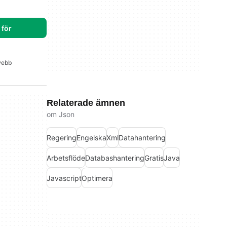
för
webb
Relaterade ämnen
om Json
Regering
Engelska
Xml
Datahantering
Arbetsflöde
Databashantering
Gratis
Java
Javascript
Optimera