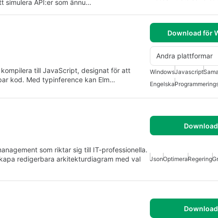
tt simulera API:er som ännu…
Download för
Andra plattformar
ompilera till JavaScript, designat för att
Windows
Javascript
Sama
llbar kod. Med typinference kan Elm…
Engelska
Programmering
Download 
nagement som riktar sig till IT-professionella.
kapa redigerbara arkitekturdiagram med val
Json
Optimera
Regering
Gr
Download 