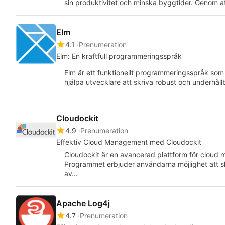
sin produktivitet och minska byggtider. Genom a
Elm
4.1
Prenumeration
Elm: En kraftfull programmeringsspråk
Elm är ett funktionellt programmeringsspråk som k
hjälpa utvecklare att skriva robust och underhå
Cloudockit
4.9
Prenumeration
Effektiv Cloud Management med Cloudockit
Cloudockit är en avancerad plattform för cloud ma
Programmet erbjuder användarna möjlighet att s
av…
Apache Log4j
4.7
Prenumeration