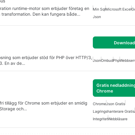
Bus
gration runtime-motor som erbjuder företag en
Min Sql
Microsoft Excel
G
ch transformation. Den kan fungera både…
Json
Download 
sning som erbjuder stöd för PHP över HTTP/3,
Json
Ombud
Php
Webbser
h3. En av de…
Gratis nedladdning
Chrome
ri tillägg för Chrome som erbjuder en smidig
Chrome
Json Gratis
alStorage och…
Lagringshanterare Gratis
Integritet
Webbläsare