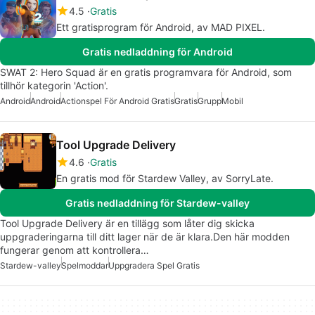
4.5
Gratis
Ett gratisprogram för Android, av MAD PIXEL.
Gratis nedladdning för Android
SWAT 2: Hero Squad är en gratis programvara för Android, som
tillhör kategorin 'Action'.
Android
Android
Actionspel För Android Gratis
Gratis
Grupp
Mobil
Tool Upgrade Delivery
4.6
Gratis
En gratis mod för Stardew Valley, av SorryLate.
Gratis nedladdning för Stardew-valley
Tool Upgrade Delivery är en tillägg som låter dig skicka
uppgraderingarna till ditt lager när de är klara.Den här modden
fungerar genom att kontrollera…
Stardew-valley
Spelmoddar
Uppgradera Spel Gratis