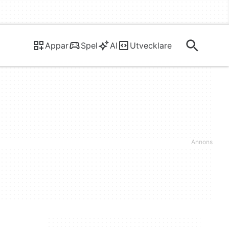
Appar
Spel
AI
Utvecklare