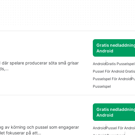
Gratis nedladdning
Android
d där spelare producerar söta små grisar
Android
Gratis Pusselspel
öds,…
Pussel För Android Gratis
Pusselspel För Android
Pu
Pusselspel
Gratis nedladdning
Android
ing av körning och pussel som engagerar
Android
Pussel För Andro
let fokuserar på att…