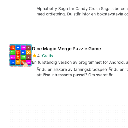
Alphabetty Saga tar Candy Crush Saga's beroe
med ordletning. Du står inför en bokstavstavla o
Dice Magic Merge Puzzle Game
4
Gratis
En fullständig version av programmet för Android,
Är du en älskare av tärningsbrädspel? Är du en 
att lösa intressanta pussel? Om svaret är…