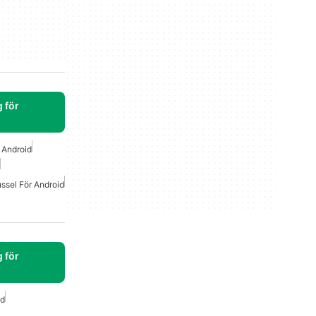
 för
 Android
ssel För Android
 för
id