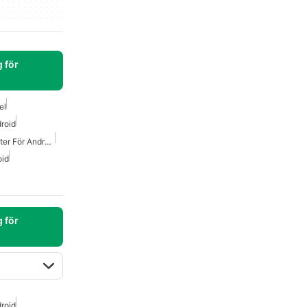
 för
el
droid
Gratis Casinospelautomater För Android
oid
 för
droid