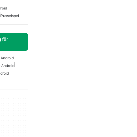
droid
d
Pusselspel
 för
 Android
r Android
droid