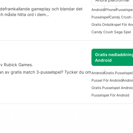
ndeframkallande gameplay och blandar det
Android
iPhone
Pusselspel
ch måste hitta ord i dem…
Pusselspel
Candy Crush-
Gratis Ordsökspel För An
Candy Crush Saga Spel
Gratis nedladdning
Android
 av Rubick Games.
fan av gratis match 3-pusselspel? Tycker du om
Android
Gratis Pusselspel
Pussel För Android
Androi
Gratis Pusselspel Androi
Pusselspel För Android