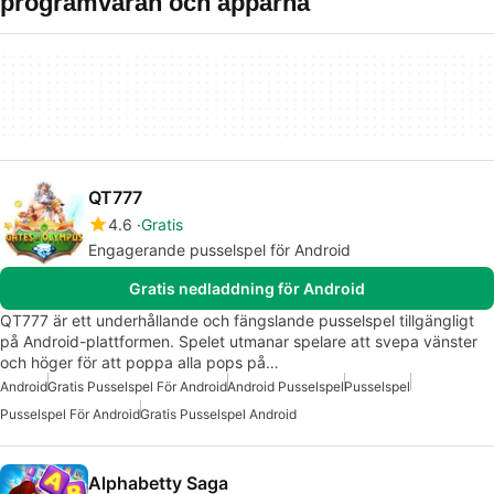
programvaran och apparna
QT777
4.6
Gratis
Engagerande pusselspel för Android
Gratis nedladdning för Android
QT777 är ett underhållande och fängslande pusselspel tillgängligt
på Android-plattformen. Spelet utmanar spelare att svepa vänster
och höger för att poppa alla pops på…
Android
Gratis Pusselspel För Android
Android Pusselspel
Pusselspel
Pusselspel För Android
Gratis Pusselspel Android
Alphabetty Saga