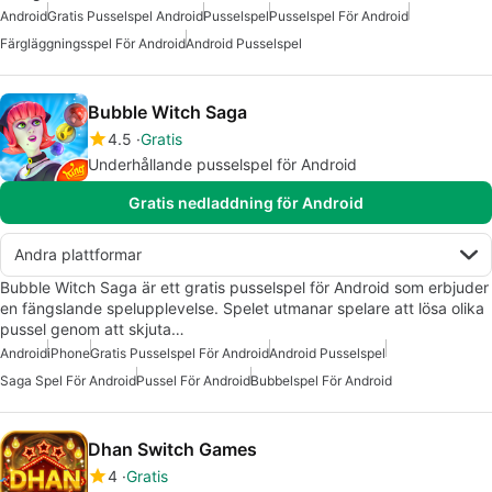
Android
Gratis Pusselspel Android
Pusselspel
Pusselspel För Android
Färgläggningsspel För Android
Android Pusselspel
Bubble Witch Saga
4.5
Gratis
Underhållande pusselspel för Android
Gratis nedladdning för Android
Andra plattformar
Bubble Witch Saga är ett gratis pusselspel för Android som erbjuder
en fängslande spelupplevelse. Spelet utmanar spelare att lösa olika
pussel genom att skjuta…
Android
iPhone
Gratis Pusselspel För Android
Android Pusselspel
Saga Spel För Android
Pussel För Android
Bubbelspel För Android
Dhan Switch Games
4
Gratis