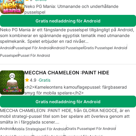
Neko PG Mania: Utmanande och underhållande
pusselspel
Gratis nedladdning för Android
Neko PG Mania är ett fängslande pusselspel tillgängligt på Android,
som kombinerar en spännande egyptisk tematik med utmanande
spelmekanik. Spelet erbjuder en rad nivåer…
Android
Pusselspel För Android
Android Pusselspel
Gratis Pusselspel Android
Pusselspel
Pussel För Android
MECCHA CHAMELEON :PAINT HIDE
4.9
Gratis
<h2>Kameleontens kamouflagepussel: färgbaserad
smyg för mobila spelare</h2>
Gratis nedladdning för Android
MECCHA CHAMELEON :PAINT HIDE, från GLORIA NEGOCE, är en
mobil strategi-pussel titel som ber spelare att överleva genom att
smälta in i färgglada scener.…
Android
Gratis Pusselspel För Android
Mobila Strategispel För Android