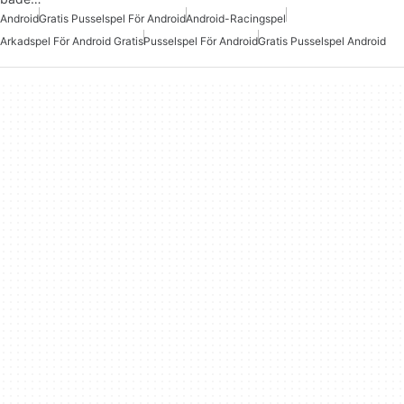
Android
Gratis Pusselspel För Android
Android-Racingspel
Arkadspel För Android Gratis
Pusselspel För Android
Gratis Pusselspel Android