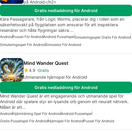
på Android</h2>
Gratis nedladdning för Android
Kära Passagerare, från Logic Worms, placerar dig i rollen som en
säkerhetsvakt på flygplatsen som ansvarar för att inspektera
resenärer och hålla flygningar säkra.…
Android
Pussel För Android
Android Pusselspel
Simuleringsspel Gratis För Android
Simuleringsspel För Android
Simulator För Android
Mind Wander Quest
4.9
Gratis
Utmanande hjärnspel för Android
Gratis nedladdning för Android
Mind Wander Quest är ett engagerande och utmanande spel för
Android där spelare styr en lysande orb genom ett neuralt nätverk.
Målet är att…
Android
Hjärnträning Spel För Android
Android Pusselspel
Gratis Pusselspel För Android
Hjärnspel För Android
Pussel För Android