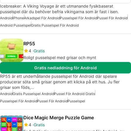
Icebreaker: A Viking Voyage är ett utmanande fysikbaserat
pusselspel där du behöver befria vikingarna som är fast i isen.
Android
iPhone
Arkadspel För Android
Pusselspel För Android
Pussel För Android
Android Pusselspel
Gratis Pusselspel För Android
RP55
4
Gratis
Roligt pusselspel med grisar och mynt
Gratis nedladdning för Android
RP55 är ett underhållande pusselspel för Android där spelare
producerar söta små grisar genom att klicka på ett hus. Ju fler
grisar som föds,…
Android
Gratis Pusselspel Android
Pussel För Android Gratis
Pusselspel För Android
Pussel För Android
Pusselspel
Dice Magic Merge Puzzle Game
4
Gratis