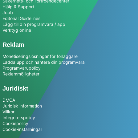
Säkerhets- och Förtroendecenter
Hjälp & Support
Jobb
Editorial Guidelines
Lägg till din programvara / app
Verktyg online
Reklam
Monetiseringslösningar för förläggare
Ladda upp och hantera din programvara
Programvarupolicy
Reklammöjligheter
Juridiskt
DMCA
Juridisk information
Villkor
Integritetspolicy
Cookiepolicy
Cookie-inställningar