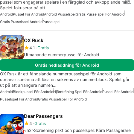
pussel som engagerar spelare i en färgglad och avkopplande miljö.
Spelet fokuserar på att…
Android
Pussel För Android
Android Pusselspel
Gratis Pusselspel För Android
Gratis Pusselspel Android
Pusselspel
OX Rusk
4.1
Gratis
Utmanande nummerpussel för Android
Gratis nedladdning för Android
OX Rusk är ett fängslande nummerpusselspel för Android som
utmanar spelarna att lösa en sekvens av nummerblock. Spelet går
ut på att arrangera numren…
Android
Blockpussel För Android
Hjärnträning Spel För Android
Pussel För Android
Pusselspel För Android
Gratis Pusselspel För Android
Dear Passengers
4
Gratis
<h2>Screening plikt och pusselspel: Kära Passagerare