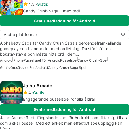
4.5
Gratis
Candy Crush Saga... med ord!
Gratis nedladdning för Android
Andra plattformar
Alphabetty Saga tar Candy Crush Saga's beroendeframkallande
gameplay och blandar det med ordletning. Du står inför en
bokstavstavla och måste hitta ord i dem…
Android
iPhone
Pusselspel För Android
Pusselspel
Candy Crush-Spel
Gratis Ordsökspel För Android
Candy Crush Saga Spel
Jaiho Arcade
4
Gratis
Engagerande pusselspel för alla åldrar
Gratis nedladdning för Android
Jaiho Arcade är ett fängslande spel för Android som riktar sig till alla
som älskar pussel. Med ett enkelt men effektivt spelupplägg kan
både…