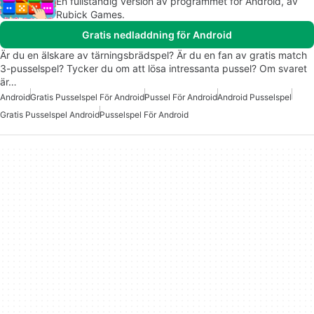
En fullständig version av programmet för Android, av
Rubick Games.
Gratis nedladdning för Android
Är du en älskare av tärningsbrädspel? Är du en fan av gratis match
3-pusselspel? Tycker du om att lösa intressanta pussel? Om svaret
är…
Android
Gratis Pusselspel För Android
Pussel För Android
Android Pusselspel
Gratis Pusselspel Android
Pusselspel För Android