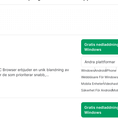
Gratis nedladdning
Windows
Andra plattformar
 UC Browser erbjuder en unik blandning av
Windows
Android
iPhone
ör de som prioriterar snabb,…
Webbläsare För Windows
Mobila Enheter
Videohast
Säkerhet För Android
Mob
Gratis nedladdning
Windows