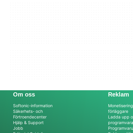
Om oss
Reklam
Softonic-information
Monetisering
Säkerhets- och
förläggare
Förtroendecenter
Ladda upp o
Hjälp & Support
programvar
Jobb
Programvaru