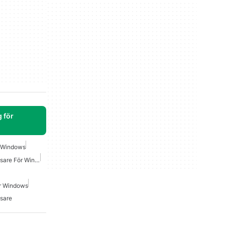
 för
r Windows
Gratis Snabbaste Webbläsare För Windows
ör Windows
sare