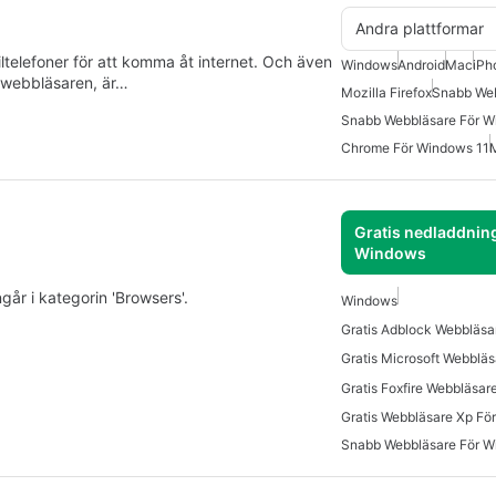
Andra plattformar
ltelefoner för att komma åt internet. Och även
Windows
Android
Mac
iPh
 webbläsaren, är…
Mozilla Firefox
Snabb We
Snabb Webbläsare För 
Chrome För Windows 11
M
Gratis nedladdning
Windows
går i kategorin 'Browsers'.
Windows
Gratis Foxfire Webbläsa
Gratis Webbläsare Xp Fö
Snabb Webbläsare För 