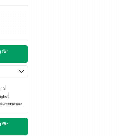
 för
 10
ighet
ilwebbläsare
 för