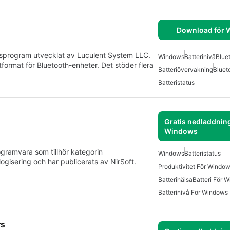
Download för
gsprogram utvecklat av Luculent System LLC.
Windows
Batterinivå
Blue
tformat för Bluetooth-enheter. Det stöder flera
Batteriövervakning
Bluet
Batteristatus
Gratis nedladdning
Windows
ogramvara som tillhör kategorin
Windows
Batteristatus
gisering och har publicerats av NirSoft.
Produktivitet För Window
Batterihälsa
Batteri För 
Batterinivå För Windows
rs