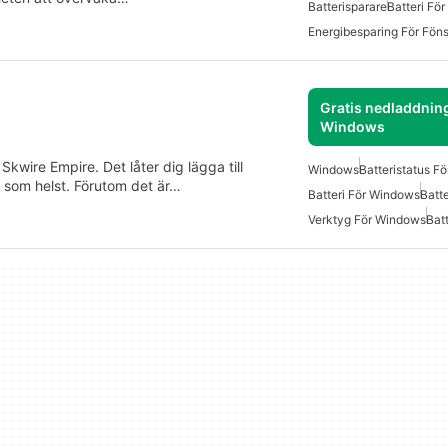
Batterisparare
Batteri Fö
Energibesparing För Föns
Gratis nedladdning
Windows
Skwire Empire. Det låter dig lägga till
Windows
Batteristatus F
lt som helst. Förutom det är…
Batteri För Windows
Batte
Verktyg För Windows
Batt