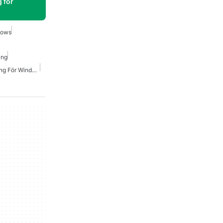
 för
dows
ing
Hp Drivrutiner Nedladdning För Windows