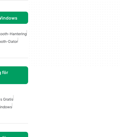
 Windows
tooth-Hantering
ooth-Dator
 för
s Gratis
Windows