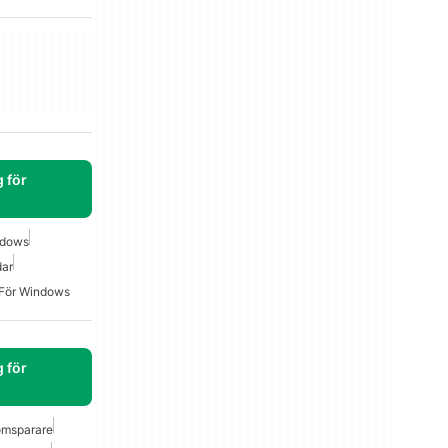
 för
ndows
ar
 För Windows
 för
ömsparare