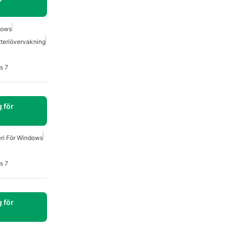
dows
teriövervakning
s 7
 för
eri För Windows
s 7
 för