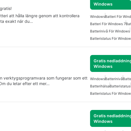
Windows
gratis!
teri att hålla längre genom att kontrollera
Windows
Batteri För Win
eta exakt när du…
Batteri För Windows 7
Bat
Batterinivå För Windows
Batteristatus För Window
Gratis nedladdning
Windows
en verktygsprogramvara som fungerar som ett
Windows
Batterinivå
Batt
 Om du letar efter ett mer…
Batterihälsa
Batteristatus
Batteristatus För Window
Gratis nedladdning
Windows