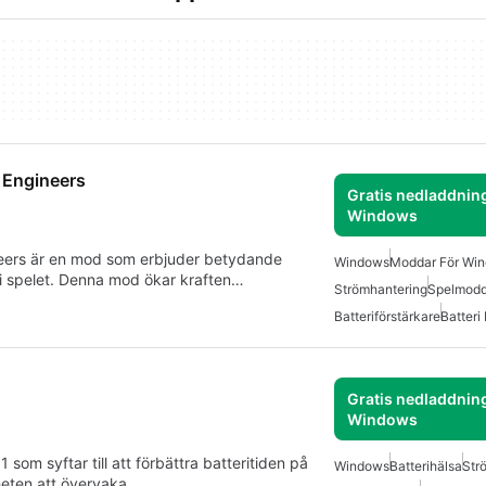
 Engineers
Gratis nedladdning
Windows
neers är en mod som erbjuder betydande
Windows
Moddar För Wi
t i spelet. Denna mod ökar kraften…
Strömhantering
Spelmodd
Batteriförstärkare
Batteri
Gratis nedladdning
Windows
 som syftar till att förbättra batteritiden på
Windows
Batterihälsa
Str
heten att övervaka…