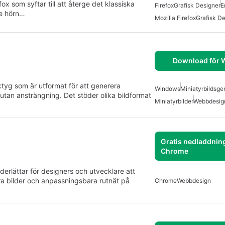
ox som syftar till att återge det klassiska
Firefox
Grafisk Designer
E
de hörn…
Mozilla Firefox
Grafisk D
Download för
tyg som är utformat för att generera
Windows
Miniatyrbildsge
 utan ansträngning. Det stöder olika bildformat
Miniatyrbilder
Webbdesig
Gratis nedladdning
Chrome
derlättar för designers och utvecklare att
ra bilder och anpassningsbara rutnät på
Chrome
Webbdesign