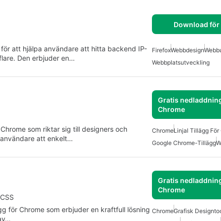
Download för 
 för att hjälpa användare att hitta backend IP-
Firefox
Webbdesign
Webbu
lare. Den erbjuder en…
Webbplatsutveckling
Gratis nedladdning
Chrome
Chrome som riktar sig till designers och
Chrome
Linjal Tillägg Fö
 användare att enkelt…
Google Chrome-Tillägg
W
Gratis nedladdning
Chrome
d CSS
gg för Chrome som erbjuder en kraftfull lösning
Chrome
Grafisk Designtoo
 av…