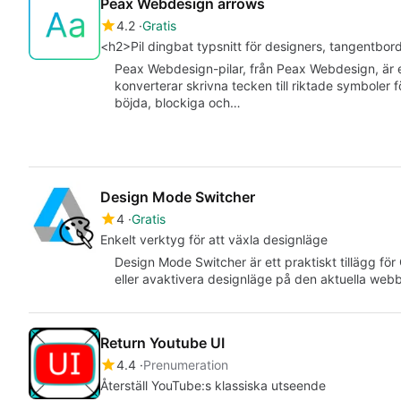
Peax Webdesign arrows
4.2
Gratis
<h2>Pil dingbat typsnitt för designers, tangentb
Peax Webdesign-pilar, från Peax Webdesign, är 
konverterar skrivna tecken till riktade symboler 
böjda, blockiga och…
Design Mode Switcher
4
Gratis
Enkelt verktyg för att växla designläge
Design Mode Switcher är ett praktiskt tillägg fö
eller avaktivera designläge på den aktuella we
Return Youtube UI
4.4
Prenumeration
Återställ YouTube:s klassiska utseende