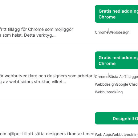
Gratis nedladdning
Chrome
itt tillägg för Chrome som möjliggör
Chrome
Webbdesign
a som helst. Detta verktyg…
Gratis nedladdning
Chrome
g för webbutvecklare och designers som arbetar i
Chrome
Bästa Ai-Tillägg
g av webbsidors struktur, vilket…
Webbdesign
Google Chro
Webbutveckling
Designhill 
om hjälper till att sätta designers i kontakt med
Web Apps
Webbutvecklin