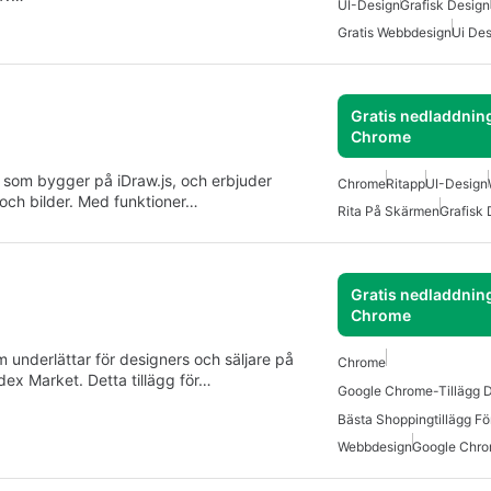
UI-Design
Grafisk Design
Gratis Webbdesign
Ui Des
Gratis nedladdning
Chrome
g som bygger på iDraw.js, och erbjuder
Chrome
Ritapp
UI-Design
och bilder. Med funktioner…
Rita På Skärmen
Grafisk 
Gratis nedladdning
Chrome
m underlättar för designers och säljare på
Chrome
ex Market. Detta tillägg för…
Google Chrome-Tillägg 
Bästa Shoppingtillägg F
Webbdesign
Google Chro