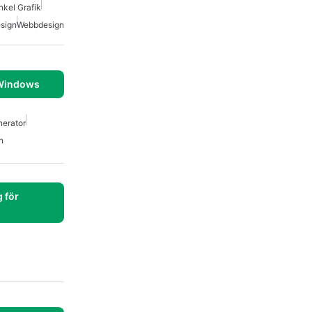
nkel Grafik
esign
Webbdesign
 Windows
nerator
n
 för