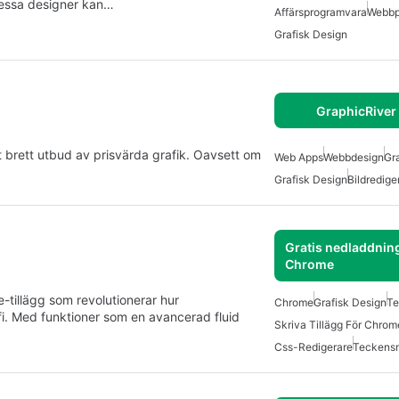
essa designer kan…
Affärsprogramvara
Webbp
Grafisk Design
GraphicRiver
tt brett utbud av prisvärda grafik. Oavsett om
Web Apps
Webbdesign
Gr
Grafisk Design
Bildredige
Gratis nedladdning
Chrome
-tillägg som revolutionerar hur
Chrome
Grafisk Design
Te
i. Med funktioner som en avancerad fluid
Skriva Tillägg För Chrom
Css-Redigerare
Teckensn