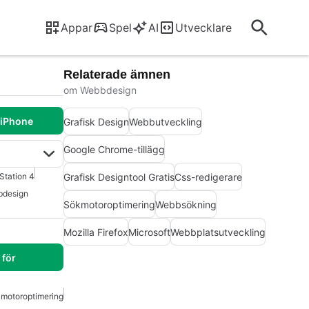
Appar
Spel
AI
Utvecklare
Relaterade ämnen
om Webbdesign
 iPhone
Grafisk Design
Webbutveckling
Google Chrome-tillägg
Grafisk Designtool Gratis
Css-redigerare
Station 4
bdesign
Sökmotoroptimering
Webbsökning
Mozilla Firefox
Microsoft
Webbplatsutveckling
för
motoroptimering