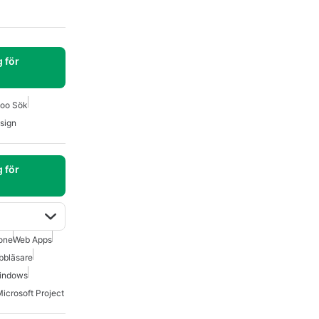
 för
oo Sök
sign
 för
one
Web Apps
bbläsare
Windows
icrosoft Project