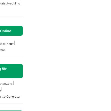
latsutveckling
 Online
afisk Konst
rare
 för
xteffekter
e
itts-Generator