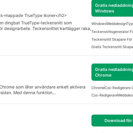
Gratis nedladdning
Windows
ords-mappade TrueType ikoner</h2>
en dingbat TrueType-teckensnitt som
Windows
Webbdesign
Typ
för designarbete. Teckensnittet kartlägger raka,
Teckensnittsgenerator 
Teckensnitt Skapare Fö
Gratis Teckensnitt Skap
Gratis nedladdning
Chrome
r Chrome som låter användare enkelt aktivera
Chrome
Css-Redigerare G
bbsidan. Med denna funktion…
Css-Redigerare
Webbdes
Download för 