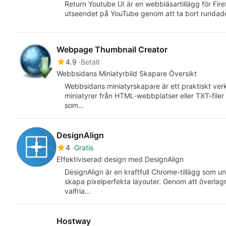
Return Youtube UI är en webbläsartillägg för Firef
utseendet på YouTube genom att ta bort runda
Webpage Thumbnail Creator
4.9
Betalt
Webbsidans Miniatyrbild Skapare Översikt
Webbsidans miniatyrskapare är ett praktiskt verk
miniatyrer från HTML-webbplatser eller TXT-filer
som…
DesignAlign
4
Gratis
Effektiviserad design med DesignAlign
DesignAlign är en kraftfull Chrome-tillägg som un
skapa pixelperfekta layouter. Genom att överlag
valfria…
Hostway