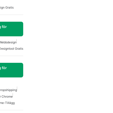
ign Gratis
 för
Webbdesign
Designtool Gratis
 för
Dropshipping
ör Chrome
me-Tillägg