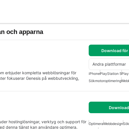
n och apparna
Download för
Andra plattformar
m erbjuder kompletta webblösningar för
iPhone
PlayStation 5
Play
nster fokuserar Genesis på webbutveckling,
Sökmotoroptimering
Web
Download 
er hostinglösningar, verktyg och support för
Optimera
Webbdesign
Sök
ed denna tjänst kan användare optimera,