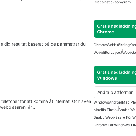
Gratis
Insticksprogram
Gratis nedladdning
Chrome
e dig resultat baserat på de parametrar du
Chrome
Webbsökning
Yah
…
Webbfilter
Layout
Webbde
Gratis nedladdning
Windows
Andra plattformar
ltelefoner för att komma åt internet. Och även
Windows
Android
Mac
iPh
 webbläsaren, är…
Mozilla Firefox
Snabb We
Snabb Webbläsare För 
Chrome För Windows 11
M