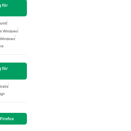
 för
snitt
För Windows
r Windows
are
 för
ratis
ign
Firefox