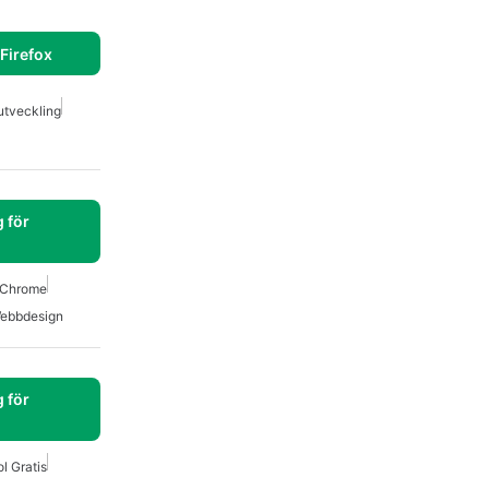
Firefox
tveckling
 för
r Chrome
ebbdesign
 för
l Gratis