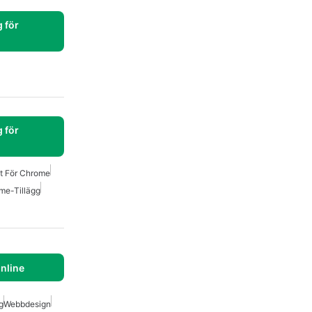
 för
 för
et För Chrome
me-Tillägg
Online
g
Webbdesign