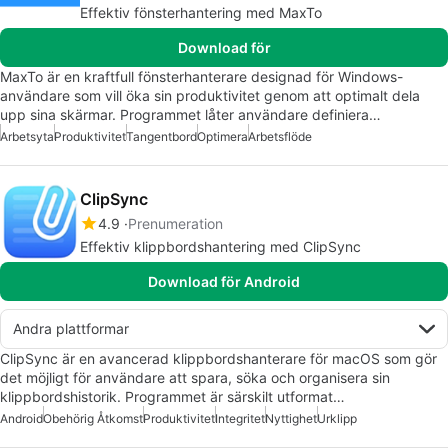
Effektiv fönsterhantering med MaxTo
Download för
MaxTo är en kraftfull fönsterhanterare designad för Windows-
användare som vill öka sin produktivitet genom att optimalt dela
upp sina skärmar. Programmet låter användare definiera…
Arbetsyta
Produktivitet
Tangentbord
Optimera
Arbetsflöde
ClipSync
4.9
Prenumeration
Effektiv klippbordshantering med ClipSync
Download för Android
Andra plattformar
ClipSync är en avancerad klippbordshanterare för macOS som gör
det möjligt för användare att spara, söka och organisera sin
klippbordshistorik. Programmet är särskilt utformat…
Android
Obehörig Åtkomst
Produktivitet
Integritet
Nyttighet
Urklipp