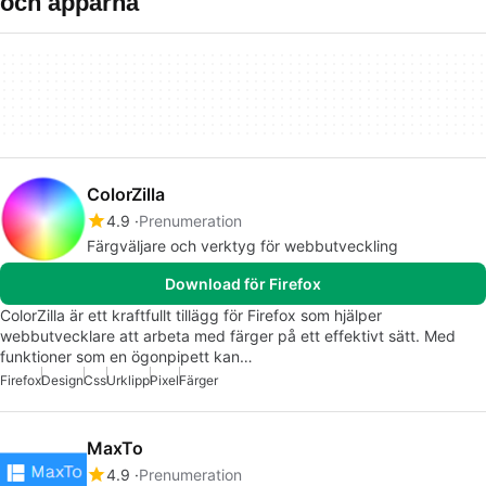
och apparna
ColorZilla
4.9
Prenumeration
Färgväljare och verktyg för webbutveckling
Download för Firefox
ColorZilla är ett kraftfullt tillägg för Firefox som hjälper
webbutvecklare att arbeta med färger på ett effektivt sätt. Med
funktioner som en ögonpipett kan…
Firefox
Design
Css
Urklipp
Pixel
Färger
MaxTo
4.9
Prenumeration