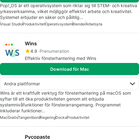
Pop!_OS är ett operativsystem som riktar sig till STEM- och kreativa
yrkesverksamma, vilket möjliggör effektivt arbete och kreativitet.
Systemet erbjuder en säker och pålitlig…
Visual Studio
Produktivitet
Operativsystem
Blender
Arbetsyta
Wins
4.9
Prenumeration
Effektiv fönsterhantering med Wins
Download för Mac
Andra plattformar
Wins är ett kraftfullt verktyg för fönsterhantering på macOS som
syftar till att öka produktiviteten genom att erbjuda
systemnivåfunktioner för fönsterarrangemang. Programmet
inkluderar funktioner…
Mac
Gratis
Tangentbord
Regering
Docka
Produktivitet
Pycopaste