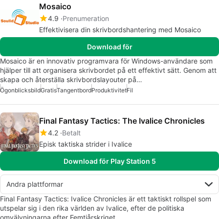
Mosaico
4.9
Prenumeration
Effektivisera din skrivbordshantering med Mosaico
Download för
Mosaico är en innovativ programvara för Windows-användare som
hjälper till att organisera skrivbordet på ett effektivt sätt. Genom att
skapa och återställa skrivbordslayouter på…
Ögonblicksbild
Gratis
Tangentbord
Produktivitet
Fil
Final Fantasy Tactics: The Ivalice Chronicles
4.2
Betalt
Episk taktiska strider i Ivalice
Download för Play Station 5
Andra plattformar
Final Fantasy Tactics: Ivalice Chronicles är ett taktiskt rollspel som
utspelar sig i den rika världen av Ivalice, efter de politiska
omvälvningarna efter Femtiårskriget.…