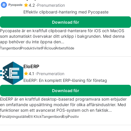
4.2
Prenumeration
Effektiv clipboard-hantering med Pycopaste
Download för
Pycopaste är en kraftfull clipboard-hanterare för iOS och MacOS
som automatiskt övervakar ditt urklipp i bakgrunden. Med denna
app behöver du inte öppna den…
Tangentbord
Produktivitet
Fil
Icloud
Arbetsflöde
EloERP
4.1
Prenumeration
EloERP: En komplett ERP-lösning för företag
Download för
EloERP är en kraftfull desktop-baserad programvara som erbjuder
en omfattande uppsättning moduler för olika affärsindustrier. Med
funktioner som ett avancerat POS-system och en faktisk…
Försäljningsställe
Ett Klick
Tangentbord
Erp
Positiv