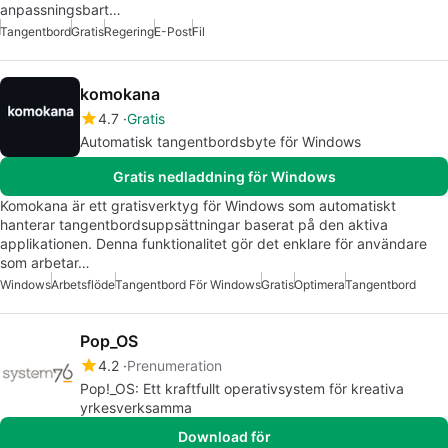
anpassningsbart…
Tangentbord
Gratis
Regering
E-Post
Fil
komokana
4.7
Gratis
Automatisk tangentbordsbyte för Windows
Gratis nedladdning för Windows
Komokana är ett gratisverktyg för Windows som automatiskt
hanterar tangentbordsuppsättningar baserat på den aktiva
applikationen. Denna funktionalitet gör det enklare för användare
som arbetar…
Windows
Arbetsflöde
Tangentbord För Windows
Gratis
Optimera
Tangentbord
Pop_OS
4.2
Prenumeration
Pop!_OS: Ett kraftfullt operativsystem för kreativa
yrkesverksamma
Download för