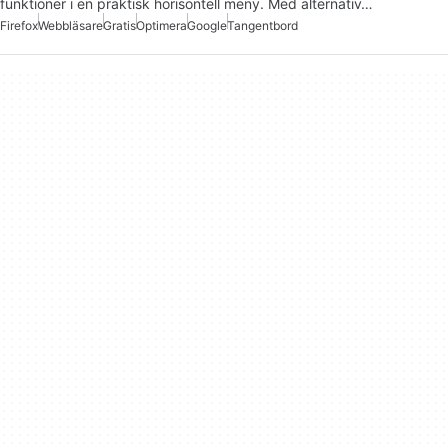
funktioner i en praktisk horisontell meny. Med alternativ…
Firefox
Webbläsare
Gratis
Optimera
Google
Tangentbord