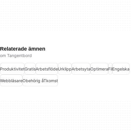
Relaterade ämnen
om Tangentbord
Produktivitet
Gratis
Arbetsflöde
Urklipp
Arbetsyta
Optimera
Fil
Engelska
Webbläsare
Obehörig åTkomst