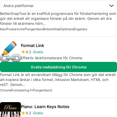
Andra plattformar
BetterSnapTool är en kraftfull programvara för fönsterhantering som
gör det enkelt att organisera fönster på din skärm. Genom att dra
fönster till skärmens hörn…
Mac
Produktivitet
Tangentbord
Arbetsflöde
Optimera
Engelska
Format Link
4.2
Gratis
Effektiv länkformaterare för Chrome
Gratis nedladdning för Chrome
Format Link är ett användbart tillägg för Chrome som gör det enkelt
att kopiera länkar i olika format, inklusive Markdown, HTML och
reST. Genom…
Chrome
Formatering Fri
Tangentbord
Piano: Learn Keys Notes
4.2
Gratis