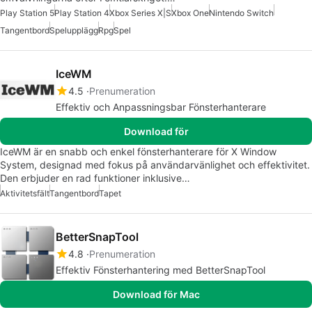
Play Station 5
Play Station 4
Xbox Series X|S
Xbox One
Nintendo Switch
Tangentbord
Spelupplägg
Rpg
Spel
IceWM
4.5
Prenumeration
Effektiv och Anpassningsbar Fönsterhanterare
Download för
IceWM är en snabb och enkel fönsterhanterare för X Window
System, designad med fokus på användarvänlighet och effektivitet.
Den erbjuder en rad funktioner inklusive…
Aktivitetsfält
Tangentbord
Tapet
BetterSnapTool
4.8
Prenumeration
Effektiv Fönsterhantering med BetterSnapTool
Download för Mac