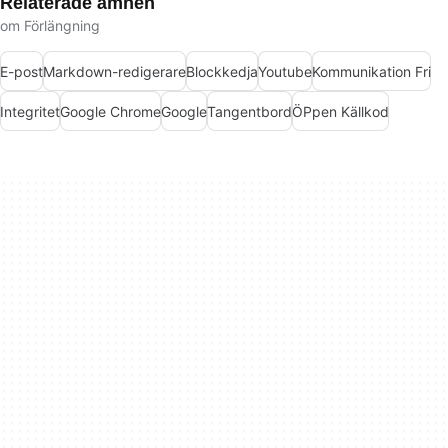
Relaterade ämnen
om Förlängning
E-post
Markdown-redigerare
Blockkedja
Youtube
Kommunikation Fri
Integritet
Google Chrome
Google
Tangentbord
ÖPpen Källkod