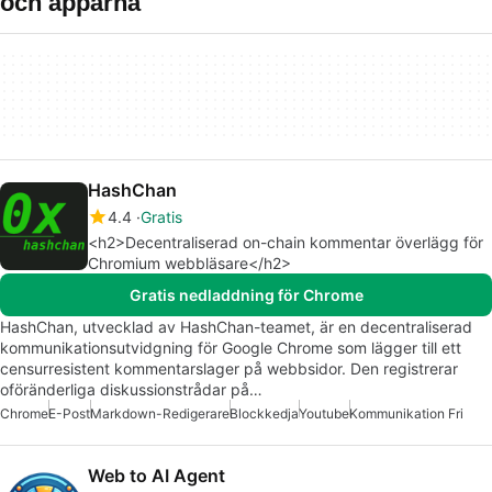
och apparna
HashChan
4.4
Gratis
<h2>Decentraliserad on-chain kommentar överlägg för
Chromium webbläsare</h2>
Gratis nedladdning för Chrome
HashChan, utvecklad av HashChan-teamet, är en decentraliserad
kommunikationsutvidgning för Google Chrome som lägger till ett
censurresistent kommentarslager på webbsidor. Den registrerar
oföränderliga diskussionstrådar på…
Chrome
E-Post
Markdown-Redigerare
Blockkedja
Youtube
Kommunikation Fri
Web to AI Agent