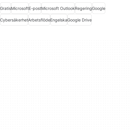
Gratis
Microsoft
E-post
Microsoft Outlook
Regering
Google
Cybersäkerhet
Arbetsflöde
Engelska
Google Drive