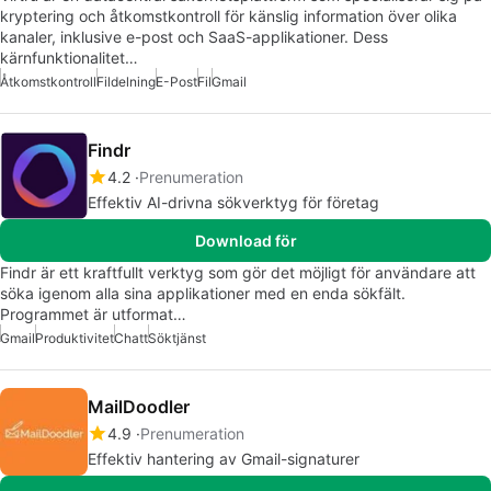
kryptering och åtkomstkontroll för känslig information över olika
kanaler, inklusive e-post och SaaS-applikationer. Dess
kärnfunktionalitet…
Åtkomstkontroll
Fildelning
E-Post
Fil
Gmail
Findr
4.2
Prenumeration
Effektiv AI-drivna sökverktyg för företag
Download för
Findr är ett kraftfullt verktyg som gör det möjligt för användare att
söka igenom alla sina applikationer med en enda sökfält.
Programmet är utformat…
Gmail
Produktivitet
Chatt
Söktjänst
MailDoodler
4.9
Prenumeration
Effektiv hantering av Gmail-signaturer