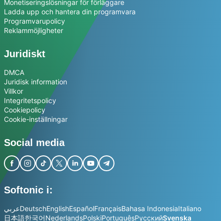
Monetiseringslösningar för förläggare
Ladda upp och hantera din programvara
Programvarupolicy
Reklammöjligheter
Juridiskt
DMCA
Juridisk information
Villkor
Integritetspolicy
Cookiepolicy
Cookie-inställningar
Social media
Softonic i:
عربي
Deutsch
English
Español
Français
Bahasa Indonesia
Italiano
日本語
한국어
Nederlands
Polski
Português
Русский
Svenska