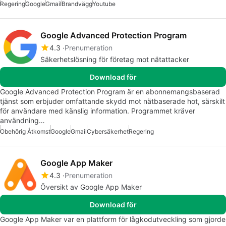
Regering
Google
Gmail
Brandvägg
Youtube
Google Advanced Protection Program
4.3
Prenumeration
Säkerhetslösning för företag mot nätattacker
Download för
Google Advanced Protection Program är en abonnemangsbaserad
tjänst som erbjuder omfattande skydd mot nätbaserade hot, särskilt
för användare med känslig information. Programmet kräver
användning…
Obehörig Åtkomst
Google
Gmail
Cybersäkerhet
Regering
Google App Maker
4.3
Prenumeration
Översikt av Google App Maker
Download för
Google App Maker var en plattform för lågkodutveckling som gjorde