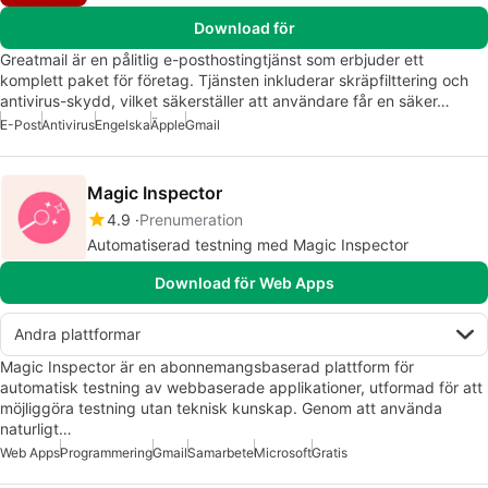
Download för
Greatmail är en pålitlig e-posthostingtjänst som erbjuder ett
komplett paket för företag. Tjänsten inkluderar skräpfilttering och
antivirus-skydd, vilket säkerställer att användare får en säker…
E-Post
Antivirus
Engelska
Äpple
Gmail
Magic Inspector
4.9
Prenumeration
Automatiserad testning med Magic Inspector
Download för Web Apps
Andra plattformar
Magic Inspector är en abonnemangsbaserad plattform för
automatisk testning av webbaserade applikationer, utformad för att
möjliggöra testning utan teknisk kunskap. Genom att använda
naturligt…
Web Apps
Programmering
Gmail
Samarbete
Microsoft
Gratis