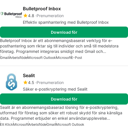
Bulletproof Inbox
4.8
Prenumeration
Effektiv spamhantering med Bulletproof Inbox
Download för
Bulletproof Inbox är ett abonnemangsbaserat verktyg för e-
posthantering som riktar sig till individer och små till medelstora
företag. Programmet integreras smidigt med Gmail och…
Gmail
Arbetsflöde
Microsoft Outlook
Microsoft
E-Post
Sealit
4.5
Prenumeration
Säker e-postkryptering med Sealit
Download för
Sealit är en abonnemangsbaserad lösning för e-postkryptering,
utformad för företag som söker ett robust skydd för sina känsliga
data. Programmet erbjuder en enkel användarupplevelse…
Ett Klick
Microsoft
Arbetsflöde
Gmail
Microsoft Outlook