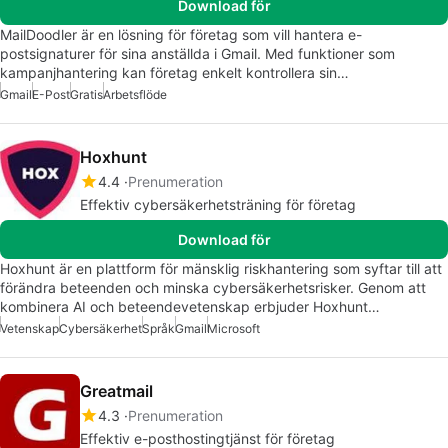
Download för
MailDoodler är en lösning för företag som vill hantera e-
postsignaturer för sina anställda i Gmail. Med funktioner som
kampanjhantering kan företag enkelt kontrollera sin…
Gmail
E-Post
Gratis
Arbetsflöde
Hoxhunt
4.4
Prenumeration
Effektiv cybersäkerhetsträning för företag
Download för
Hoxhunt är en plattform för mänsklig riskhantering som syftar till att
förändra beteenden och minska cybersäkerhetsrisker. Genom att
kombinera AI och beteendevetenskap erbjuder Hoxhunt…
Vetenskap
Cybersäkerhet
Språk
Gmail
Microsoft
Greatmail
4.3
Prenumeration
Effektiv e-posthostingtjänst för företag