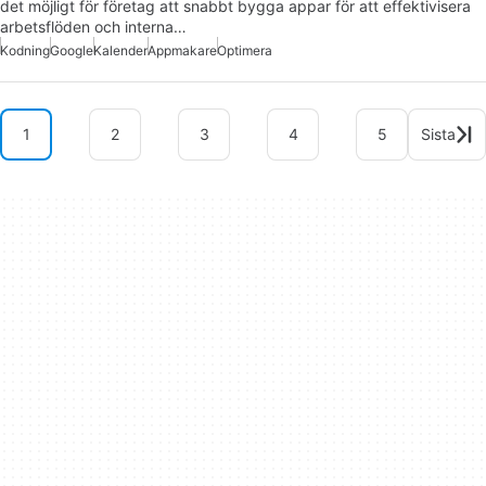
det möjligt för företag att snabbt bygga appar för att effektivisera
arbetsflöden och interna…
Kodning
Google
Kalender
Appmakare
Optimera
1
2
3
4
5
Sista