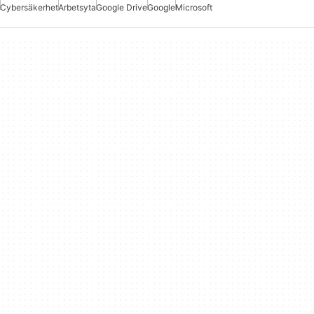
Cybersäkerhet
Arbetsyta
Google Drive
Google
Microsoft