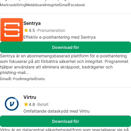
Marknadsföring
Webbläsare
Integritet
Gmail
Facebook
Sentrya
4.5
Prenumeration
Effektiv e-posthantering med Sentrya
Download för
Sentrya är en abonnemangsbaserad plattform för e-posthantering
som fokuserar på att förbättra säkerhet och integritet. Programmet
hjälper användare att eliminera skräppost, bedrägerier och
phishing-mail…
Gmail
E-Post
Integritet
Gratis
Virtru
4.8
Betalt
Omfattande dataskydd med Virtru
Download för
Virtru är en datacentral säkerhetsplattform som specialiserar sig på