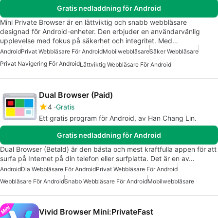
Gratis nedladdning för Android
Mini Private Browser är en lättviktig och snabb webbläsare
designad för Android-enheter. Den erbjuder en användarvänlig
upplevelse med fokus på säkerhet och integritet. Med…
Android
Privat Webbläsare För Android
Mobilwebbläsare
Säker Webbläsare
Privat Navigering För Android
Lättviktig Webbläsare För Android
Dual Browser (Paid)
4
Gratis
Ett gratis program för Android, av Han Chang Lin.
Gratis nedladdning för Android
Dual Browser (Betald) är den bästa och mest kraftfulla appen för att
surfa på Internet på din telefon eller surfplatta. Det är en av…
Android
Dia Webbläsare För Android
Privat Webbläsare För Android
Webbläsare För Android
Snabb Webbläsare För Android
Mobilwebbläsare
Vivid Browser Mini:PrivateFast