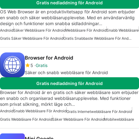
Gratis nedladdning för Android
OS Web Browser är en produktivitetsapp för Android som erbjuder
en snabb och säker webbläsarupplevelse. Med en användarvänlig
design och funktioner som snabba sidladdningar…
Android
Säker Webbläsare För Android
Webbläsare För Android
Snabb Webbläsare
Gratis Säker Webbläsare För Android
Gratis Snabbaste Webbläsare För Android
Browser for Android
5
Gratis
Säker och snabb webbläsare för Android
Gratis nedladdning för Android
Browser for Android är en gratis och säker webbläsare som erbjuder
en snabb och organiserad webbläsarupplevelse. Med funktioner
som privat sökning, mörkt läge och…
Android
Snabb Webbläsare För Android
Gratis Internetwebbläsare För Android
Gratis Webbläsare För Android
Säker Webbläsare För Android
Mobilwebbläsare
Mini Google