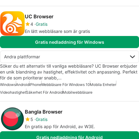
UC Browser
4
Gratis
En lätt webbläsare som är gratis
Gratis nedladdning för Windows
Andra plattformar
Söker du ett alternativ till vanliga webbläsare? UC Browser erbjuder
en unik blandning av hastighet, effektivitet och anpassning. Perfekt
för de som prioriterar snabb,…
Windows
Android
iPhone
Webbläsare För Windows 10
Mobila Enheter
Videohastighet
Säkerhet För Android
Mobilwebbläsare
Bangla Browser
5
Gratis
En gratis app för Android, av W3E.
Gratis nedladdning för Android