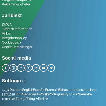
Reklammöjligheter
Juridiskt
DMCA
Juridisk information
Villkor
Integritetspolicy
Cookiepolicy
Cookie-inställningar
Social media
Softonic i:
عربي
Deutsch
English
Español
Français
Bahasa Indonesia
Italiano
日本語
한국어
Nederlands
Polski
Português
Русский
Svenska
ภาษาไทย
Türkçe
Tiếng Việt
中文