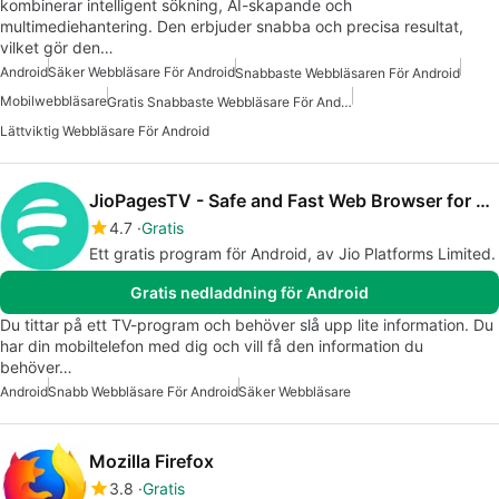
kombinerar intelligent sökning, AI-skapande och
multimediehantering. Den erbjuder snabba och precisa resultat,
vilket gör den…
Android
Säker Webbläsare För Android
Snabbaste Webbläsaren För Android
Mobilwebbläsare
Gratis Snabbaste Webbläsare För Android
Lättviktig Webbläsare För Android
JioPagesTV - Safe and Fast Web Browser for TV
4.7
Gratis
Ett gratis program för Android, av Jio Platforms Limited.
Gratis nedladdning för Android
Du tittar på ett TV-program och behöver slå upp lite information. Du
har din mobiltelefon med dig och vill få den information du
behöver…
Android
Snabb Webbläsare För Android
Säker Webbläsare
Mozilla Firefox
3.8
Gratis