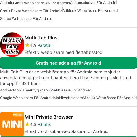
Android
Annonsblocker För Android
Gratis Webbläsare Xp För Android
Adblock Webbläsare För Android
Gratis Privat Webbläsare För Android
Snabb Webbläsare För Android
Multi Tab Plus
4.9
Gratis
Effektiv webbläsare med flertabbsstöd
Gratis nedladdning för Android
Multi Tab Plus är en webbläsarapp för Android som erbjuder
användare möjligheten att hantera flera flikar samtidigt. Med stöd
för upp till 32 flikar…
Android
Mobila Verktyg
Snabb Webbläsare För Android
Google Webbläsare För Android
Mobilwebbläsare
Mozilla Webbläsare För Android
Mini Private Browser
4.9
Gratis
Effektiv och säker webbläsare för Android