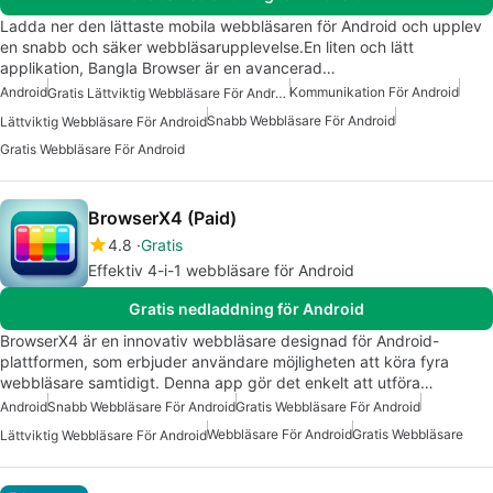
Ladda ner den lättaste mobila webbläsaren för Android och upplev
en snabb och säker webbläsarupplevelse.En liten och lätt
applikation, Bangla Browser är en avancerad…
Android
Kommunikation För Android
Gratis Lättviktig Webbläsare För Android
Snabb Webbläsare För Android
Lättviktig Webbläsare För Android
Gratis Webbläsare För Android
BrowserX4 (Paid)
4.8
Gratis
Effektiv 4-i-1 webbläsare för Android
Gratis nedladdning för Android
BrowserX4 är en innovativ webbläsare designad för Android-
plattformen, som erbjuder användare möjligheten att köra fyra
webbläsare samtidigt. Denna app gör det enkelt att utföra…
Android
Snabb Webbläsare För Android
Gratis Webbläsare För Android
Webbläsare För Android
Gratis Webbläsare
Lättviktig Webbläsare För Android