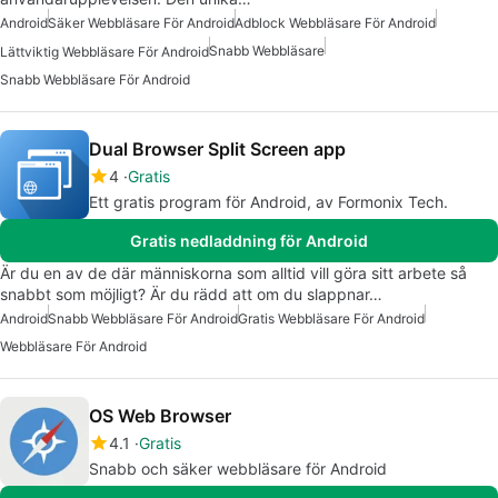
Android
Säker Webbläsare För Android
Adblock Webbläsare För Android
Snabb Webbläsare
Lättviktig Webbläsare För Android
Snabb Webbläsare För Android
Dual Browser Split Screen app
4
Gratis
Ett gratis program för Android, av Formonix Tech.
Gratis nedladdning för Android
Är du en av de där människorna som alltid vill göra sitt arbete så
snabbt som möjligt? Är du rädd att om du slappnar…
Android
Snabb Webbläsare För Android
Gratis Webbläsare För Android
Webbläsare För Android
OS Web Browser
4.1
Gratis
Snabb och säker webbläsare för Android