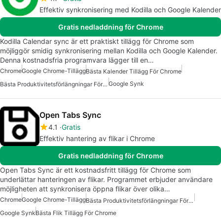
Effektiv synkronisering med Kodilla och Google Kalender
Gratis nedladdning för Chrome
Kodilla Calendar sync är ett praktiskt tillägg för Chrome som
möjliggör smidig synkronisering mellan Kodilla och Google Kalender.
Denna kostnadsfria programvara lägger till en…
Chrome
Google Chrome-Tillägg
Bästa Kalender Tillägg För Chrome
Google Synk
Bästa Produktivitetsförlängningar För Chrome
Open Tabs Sync
4.1
Gratis
Effektiv hantering av flikar i Chrome
Gratis nedladdning för Chrome
Open Tabs Sync är ett kostnadsfritt tillägg för Chrome som
underlättar hanteringen av flikar. Programmet erbjuder användare
möjligheten att synkronisera öppna flikar över olika…
Chrome
Google Chrome-Tillägg
Bästa Produktivitetsförlängningar För Chrome
Google Synk
Bästa Flik Tillägg För Chrome