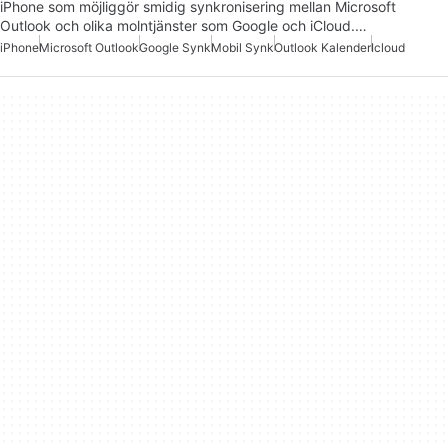
iPhone som möjliggör smidig synkronisering mellan Microsoft
Outlook och olika molntjänster som Google och iCloud.…
iPhone
Microsoft Outlook
Google Synk
Mobil Synk
Outlook Kalender
Icloud