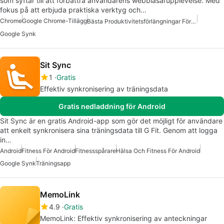
som syftar till att förbättra användarens webbläsarupplevelse. Med
fokus på att erbjuda praktiska verktyg och…
Chrome
Google Chrome-Tillägg
Bästa Produktivitetsförlängningar För Chrome
Google Synk
Sit Sync
1
Gratis
Effektiv synkronisering av träningsdata
Gratis nedladdning för Android
Sit Sync är en gratis Android-app som gör det möjligt för användare
att enkelt synkronisera sina träningsdata till G Fit. Genom att logga
in…
Android
Fitness För Android
Fitnessspårare
Hälsa Och Fitness För Android
Google Synk
Träningsapp
MemoLink
4.9
Gratis
MemoLink: Effektiv synkronisering av anteckningar