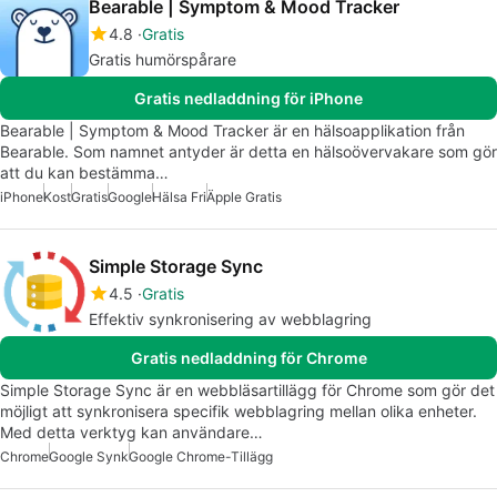
Bearable | Symptom & Mood Tracker
4.8
Gratis
Gratis humörspårare
Gratis nedladdning för iPhone
Bearable | Symptom & Mood Tracker är en hälsoapplikation från
Bearable. Som namnet antyder är detta en hälsoövervakare som gör
att du kan bestämma…
iPhone
Kost
Gratis
Google
Hälsa Fri
Äpple Gratis
Simple Storage Sync
4.5
Gratis
Effektiv synkronisering av webblagring
Gratis nedladdning för Chrome
Simple Storage Sync är en webbläsartillägg för Chrome som gör det
möjligt att synkronisera specifik webblagring mellan olika enheter.
Med detta verktyg kan användare…
Chrome
Google Synk
Google Chrome-Tillägg