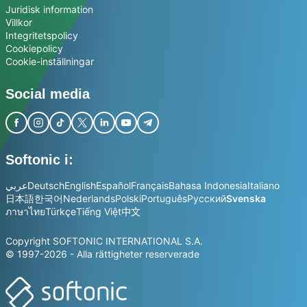
Juridisk information
Villkor
Integritetspolicy
Cookiepolicy
Cookie-inställningar
Social media
Softonic i:
عربي
Deutsch
English
Español
Français
Bahasa Indonesia
Italiano
日本語
한국어
Nederlands
Polski
Português
Русский
Svenska
ภาษาไทย
Türkçe
Tiếng Việt
中文
Copyright SOFTONIC INTERNATIONAL S.A.
© 1997-2026 - Alla rättigheter reserverade