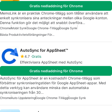
Gratis nedladdning för Chrome
MemoLink är en praktisk Chrome-tillägg som tillåter användare att
enkelt synkronisera sina anteckningar mellan olika Google-konton.
Denna funktion gör det möjligt att snabbt överföra…
Chrome
Mobil Synk
Google Chrome-Tillägg
Google Synk
Bästa Produktivitetsförlängningar För Chrome
AutoSync for AppSheet™
4.7
Gratis
Effektivisera AppSheet med AutoSync
Gratis nedladdning för Chrome
AutoSync för AppSheet är en kostnadsfri Chrome-tillägg som
förbättrar synkroniseringstiden för Google AppSheet-appar. Med
detta verktyg kan användare minska den automatiska
synkroniseringen från 30…
Chrome
Auto Uppdatering
Google Chrome-Tillägg
Google Synk