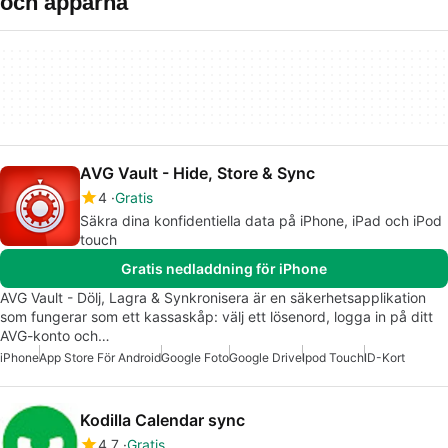
och apparna
AVG Vault - Hide, Store & Sync
4
Gratis
Säkra dina konfidentiella data på iPhone, iPad och iPod
touch
Gratis nedladdning för iPhone
AVG Vault - Dölj, Lagra & Synkronisera är en säkerhetsapplikation
som fungerar som ett kassaskåp: välj ett lösenord, logga in på ditt
AVG-konto och…
iPhone
App Store För Android
Google Foto
Google Drive
Ipod Touch
ID-Kort
Kodilla Calendar sync
4.7
Gratis