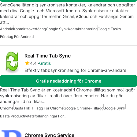
SyncGene låter dig synkronisera kontakter, kalendrar och uppgifter
med dina Google- och Microsoft-konton. Synkronisera kontakter,
kalendrar och uppgifter mellan Gmail, iCloud och Exchange.Genom
att…
Android
Kontaktsöverföring
Google Synk
Kontakthantering
Google Tasks
Företag För Android
Real-Time Tab Sync
4.4
Gratis
Effektiv tabbsynkronisering för Chrome-användare
Gratis nedladdning för Chrome
Real-Time Tab Sync är en kostnadsfri Chrome-tillägg som möjliggör
synkronisering av flikar i realtid över flera enheter. När du gör
ändringar i dina flikar…
Chrome
Bästa Flik Tillägg För Chrome
Google Chrome-Tillägg
Google Synk
Bästa Produktivitetsförlängningar För Chrome
Chrome Sync Service