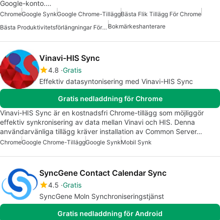
Google-konto.…
Chrome
Google Synk
Google Chrome-Tillägg
Bästa Flik Tillägg För Chrome
Bokmärkeshanterare
Bästa Produktivitetsförlängningar För Chrome
Vinavi-HIS Sync
4.8
Gratis
Effektiv datasyntonisering med Vinavi-HIS Sync
Gratis nedladdning för Chrome
Vinavi-HIS Sync är en kostnadsfri Chrome-tillägg som möjliggör
effektiv synkronisering av data mellan Vinavi och HIS. Denna
användarvänliga tillägg kräver installation av Common Server…
Chrome
Google Chrome-Tillägg
Google Synk
Mobil Synk
SyncGene Contact Calendar Sync
4.5
Gratis
SyncGene Moln Synchroniseringstjänst
Gratis nedladdning för Android