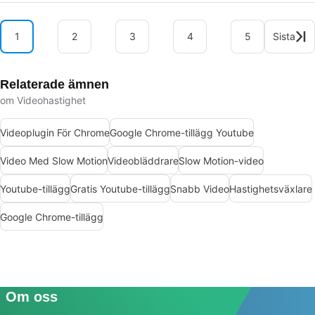
1
2
3
4
5
Sista
Relaterade ämnen
om Videohastighet
Videoplugin För Chrome
Google Chrome-tillägg Youtube
Video Med Slow Motion
Videobläddrare
Slow Motion-video
Youtube-tillägg
Gratis Youtube-tillägg
Snabb Video
Hastighetsväxlare
Google Chrome-tillägg
Om oss