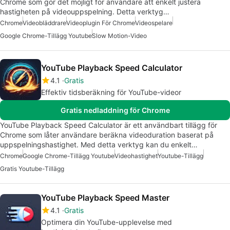
Chrome som gör det möjligt för användare att enkelt justera
hastigheten på videouppspelning. Detta verktyg…
Chrome
Videobläddrare
Videoplugin För Chrome
Videospelare
Google Chrome-Tillägg Youtube
Slow Motion-Video
YouTube Playback Speed Calculator
4.1
Gratis
Effektiv tidsberäkning för YouTube-videor
Gratis nedladdning för Chrome
YouTube Playback Speed Calculator är ett användbart tillägg för
Chrome som låter användare beräkna videoduration baserat på
uppspelningshastighet. Med detta verktyg kan du enkelt…
Chrome
Google Chrome-Tillägg Youtube
Videohastighet
Youtube-Tillägg
Gratis Youtube-Tillägg
YouTube Playback Speed Master
4.1
Gratis
Optimera din YouTube-upplevelse med