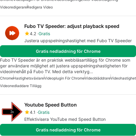
Videoredigerare
Redigera Video
Fubo TV Speeder: adjust playback speed
4.2
Gratis
Justera uppspelningshastighet med Fubo TV Speeder
Gratis nedladdning för Chrome
Fubo TV Speeder är en praktisk webbläsartillägg för Chrome som
ger användare möjlighet att justera uppspelningshastigheten för
videoinnehåll på Fubo TV. Med detta verktyg…
Chrome
Hastighetsväxlare
Videoplugin För Chrome
Videobläddrare
Videohastighet
Videonedladdare Tillägg
Youtube Speed Button
4.1
Gratis
Effektivisera YouTube med Speed Button
Gratis nedladdning för Chrome