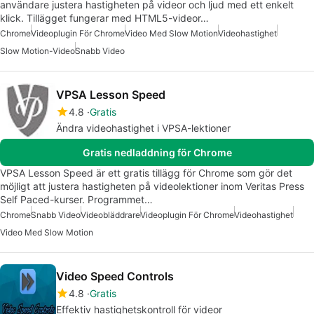
användare justera hastigheten på videor och ljud med ett enkelt
klick. Tillägget fungerar med HTML5-videor…
Chrome
Videoplugin För Chrome
Video Med Slow Motion
Videohastighet
Slow Motion-Video
Snabb Video
VPSA Lesson Speed
4.8
Gratis
Ändra videohastighet i VPSA-lektioner
Gratis nedladdning för Chrome
VPSA Lesson Speed är ett gratis tillägg för Chrome som gör det
möjligt att justera hastigheten på videolektioner inom Veritas Press
Self Paced-kurser. Programmet…
Chrome
Snabb Video
Videobläddrare
Videoplugin För Chrome
Videohastighet
Video Med Slow Motion
Video Speed Controls
4.8
Gratis
Effektiv hastighetskontroll för videor