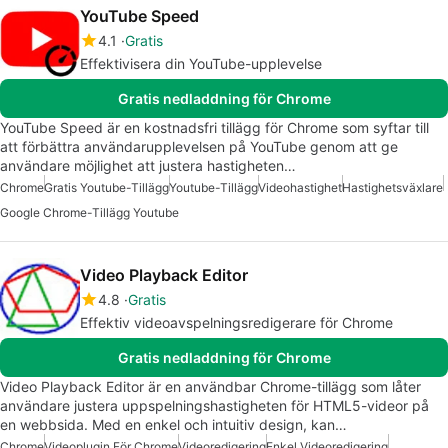
YouTube Speed
4.1
Gratis
Effektivisera din YouTube-upplevelse
Gratis nedladdning för Chrome
YouTube Speed är en kostnadsfri tillägg för Chrome som syftar till
att förbättra användarupplevelsen på YouTube genom att ge
användare möjlighet att justera hastigheten…
Chrome
Gratis Youtube-Tillägg
Youtube-Tillägg
Videohastighet
Hastighetsväxlare
Google Chrome-Tillägg Youtube
Video Playback Editor
4.8
Gratis
Effektiv videoavspelningsredigerare för Chrome
Gratis nedladdning för Chrome
Video Playback Editor är en användbar Chrome-tillägg som låter
användare justera uppspelningshastigheten för HTML5-videor på
en webbsida. Med en enkel och intuitiv design, kan…
Chrome
Videoplugin För Chrome
Videoredigering
Enkel Videoredigering