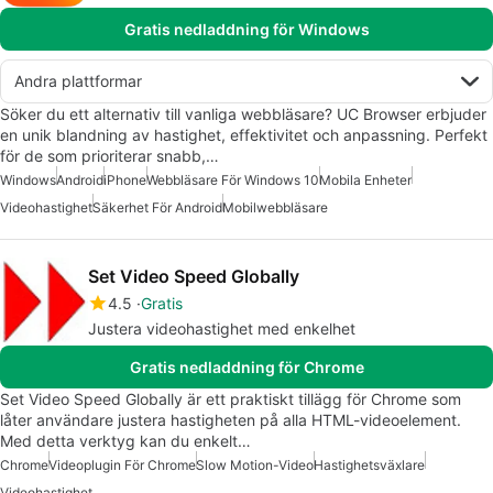
Gratis nedladdning för Windows
Andra plattformar
Söker du ett alternativ till vanliga webbläsare? UC Browser erbjuder
en unik blandning av hastighet, effektivitet och anpassning. Perfekt
för de som prioriterar snabb,…
Windows
Android
iPhone
Webbläsare För Windows 10
Mobila Enheter
Videohastighet
Säkerhet För Android
Mobilwebbläsare
Set Video Speed Globally
4.5
Gratis
Justera videohastighet med enkelhet
Gratis nedladdning för Chrome
Set Video Speed Globally är ett praktiskt tillägg för Chrome som
låter användare justera hastigheten på alla HTML-videoelement.
Med detta verktyg kan du enkelt…
Chrome
Videoplugin För Chrome
Slow Motion-Video
Hastighetsväxlare
Videohastighet