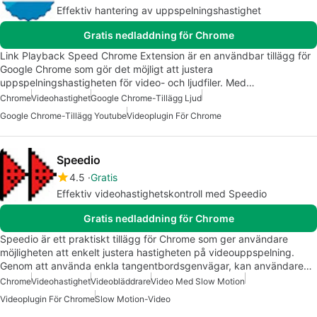
Effektiv hantering av uppspelningshastighet
Gratis nedladdning för Chrome
Link Playback Speed Chrome Extension är en användbar tillägg för
Google Chrome som gör det möjligt att justera
uppspelningshastigheten för video- och ljudfiler. Med…
Chrome
Videohastighet
Google Chrome-Tillägg Ljud
Google Chrome-Tillägg Youtube
Videoplugin För Chrome
Speedio
4.5
Gratis
Effektiv videohastighetskontroll med Speedio
Gratis nedladdning för Chrome
Speedio är ett praktiskt tillägg för Chrome som ger användare
möjligheten att enkelt justera hastigheten på videouppspelning.
Genom att använda enkla tangentbordsgenvägar, kan användare…
Chrome
Videohastighet
Videobläddrare
Video Med Slow Motion
Videoplugin För Chrome
Slow Motion-Video