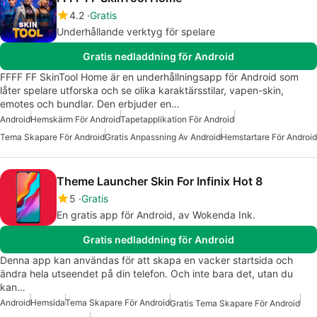
4.2
Gratis
Underhållande verktyg för spelare
Gratis nedladdning för Android
FFFF FF SkinTool Home är en underhållningsapp för Android som
låter spelare utforska och se olika karaktärsstilar, vapen-skin,
emotes och bundlar. Den erbjuder en…
Android
Hemskärm För Android
Tapetapplikation För Android
Tema Skapare För Android
Gratis Anpassning Av Android
Hemstartare För Android
Theme Launcher Skin For Infinix Hot 8
5
Gratis
En gratis app för Android, av Wokenda Ink.
Gratis nedladdning för Android
Denna app kan användas för att skapa en vacker startsida och
ändra hela utseendet på din telefon. Och inte bara det, utan du
kan…
Android
Hemsida
Tema Skapare För Android
Gratis Tema Skapare För Android