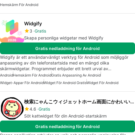
Hemskärm För Android
Widgify
3
Gratis
Skapa personliga widgetar med Widgify
Gratis nedladdning för Android
Widgify är ett användarvänligt verktyg för Android som möjliggör
anpassning av din telefonstartsida med en mängd olika
skärmwidgetar. Programmet erbjuder ett brett urval av…
Android
Hemskärm För Android
Gratis Anpassning Av Android
Widget-Appar För Android
Widget För Android Gratis
Widget För Android
検索にゃんこウィジェットホーム画面にかわいいく設置
4.6
Gratis
Söt kattwidget för din Android-startskärm
Gratis nedladdning för Android