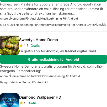
Homescreen Playlists for Spotify är en gratis Android-applikation
som erbjuder användare en enkel lösning för att snabbt komma åt
sina Spotify-spellistor direkt från hemskärmen.…
Android
Hemskärm För Android
Musikströmning För Android
Hemsida
Mp3 Musik Nedladdning För Android
Musikströmning För Android Gratis
Sweetys Home Demo
4.5
Gratis
En gratis app för Android, av freenet digital GmbH.
Gratis nedladdning för Android
Sweetys Home Demo är ett gratis program för Android, som tillhör
kategorin 'Personalisering'.
Android
Hemskärm För Android
Gratis Anpassning Av Android
Bakgrundsbilder Teman För Android
Diamond Wallpaper HD
4
Gratis