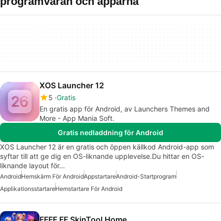
programvaran och apparna
XOS Launcher 12
5
Gratis
En gratis app för Android, av Launchers Themes and
More - App Mania Soft.
Gratis nedladdning för Android
XOS Launcher 12 är en gratis och öppen källkod Android-app som
syftar till att ge dig en OS-liknande upplevelse.Du hittar en OS-
liknande layout för…
Android
Hemskärm För Android
Appstartare
Android-Startprogram
Applikationsstartare
Hemstartare För Android
FFFF FF SkinTool Home