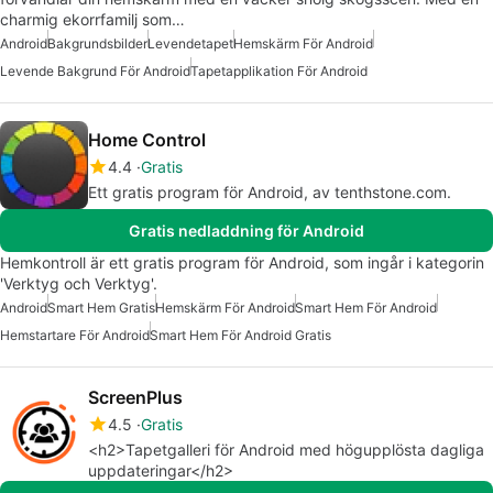
charmig ekorrfamilj som…
Android
Bakgrundsbilder
Levendetapet
Hemskärm För Android
Levende Bakgrund För Android
Tapetapplikation För Android
Home Control
4.4
Gratis
Ett gratis program för Android, av tenthstone.com.
Gratis nedladdning för Android
Hemkontroll är ett gratis program för Android, som ingår i kategorin
'Verktyg och Verktyg'.
Android
Smart Hem Gratis
Hemskärm För Android
Smart Hem För Android
Hemstartare För Android
Smart Hem För Android Gratis
ScreenPlus
4.5
Gratis
<h2>Tapetgalleri för Android med högupplösta dagliga
uppdateringar</h2>