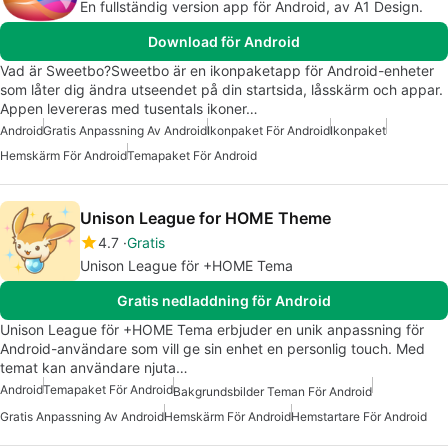
En fullständig version app för Android, av A1 Design.
Download för Android
Vad är Sweetbo?Sweetbo är en ikonpaketapp för Android-enheter
som låter dig ändra utseendet på din startsida, låsskärm och appar.
Appen levereras med tusentals ikoner…
Android
Gratis Anpassning Av Android
Ikonpaket För Android
Ikonpaket
Hemskärm För Android
Temapaket För Android
Unison League for HOME Theme
4.7
Gratis
Unison League för +HOME Tema
Gratis nedladdning för Android
Unison League för +HOME Tema erbjuder en unik anpassning för
Android-användare som vill ge sin enhet en personlig touch. Med
temat kan användare njuta…
Android
Temapaket För Android
Bakgrundsbilder Teman För Android
Gratis Anpassning Av Android
Hemskärm För Android
Hemstartare För Android