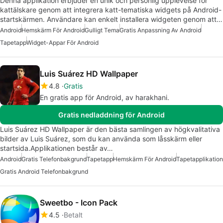
Denna applikation erbjuder en unik och personlig upplevelse för
kattälskare genom att integrera katt-tematiska widgets på Android-
startskärmen. Användare kan enkelt installera widgeten genom att…
Android
Hemskärm För Android
Gulligt Tema
Gratis Anpassning Av Android
Tapetapp
Widget-Appar För Android
Luis Suárez HD Wallpaper
4.8
Gratis
En gratis app för Android, av harakhani.
Gratis nedladdning för Android
Luis Suárez HD Wallpaper är den bästa samlingen av högkvalitativa
bilder av Luis Suárez, som du kan använda som låsskärm eller
startsida.Applikationen består av…
Android
Gratis Telefonbakgrund
Tapetapp
Hemskärm För Android
Tapetapplikation
Gratis Android Telefonbakgrund
Sweetbo - Icon Pack
4.5
Betalt