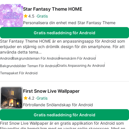
Star Fantasy Theme HOME
4.5
Gratis
Personalisera din enhet med Star Fantasy Theme
Gratis nedladdning för Android
Star Fantasy Theme HOME är en anpassningsapp för Android som
erbjuder en stjärnig och drömlik design för din smartphone. För att
använda detta tema…
Android
Bakgrundsteman För Android
Hemskärm För Android
Gratis Anpassning Av Android
Bakgrundsbilder Teman För Android
Temapaket För Android
First Snow Live Wallpaper
4.2
Gratis
Förtrollande Snölandskap för Android
Gratis nedladdning för Android
First Snow Live Wallpaper är en gratis applikation för Android som
förvandlar din hemskärm med en vacker snöig skogsscen. Med en