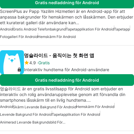
Gratis nedladdning för Android
ScreenPlus av Papp Yazilim Hizmetleri är en Android-app för att
anpassa bakgrunder för hemskärmen och låsskärmen. Den erbjuder
ett kuraterat galleri där användare kan…
Android
Gratis Android Telefonbakgrund
Tapetapplikation För Android
Tapetapp
Fotogalleri För Android
Hemskärm För Android
멍슬라이드 - 움직이는 첫 화면 앱
4.9
Gratis
Interaktiv hundtema för Android-användare
Gratis nedladdning för Android
멍슬라이드 är en gratis livsstilsapp för Android som erbjuder en
interaktiv och rolig användarupplevelse genom att förvandla din
smartphones låsskärm till en livlig hundtema.…
Android
Hemskärm För Android
Skärm Levande Bakgrund För Android
Levende Bakgrund För Android
Tapetapplikation För Android
Animerad Levande Bakgrundsbild För Android