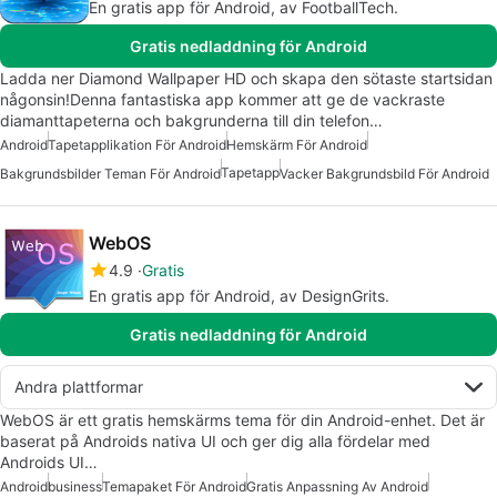
En gratis app för Android, av FootballTech.
Gratis nedladdning för Android
Ladda ner Diamond Wallpaper HD och skapa den sötaste startsidan
någonsin!Denna fantastiska app kommer att ge de vackraste
diamanttapeterna och bakgrunderna till din telefon…
Android
Tapetapplikation För Android
Hemskärm För Android
Tapetapp
Bakgrundsbilder Teman För Android
Vacker Bakgrundsbild För Android
WebOS
4.9
Gratis
En gratis app för Android, av DesignGrits.
Gratis nedladdning för Android
Andra plattformar
WebOS är ett gratis hemskärms tema för din Android-enhet. Det är
baserat på Androids nativa UI och ger dig alla fördelar med
Androids UI…
Android
business
Temapaket För Android
Gratis Anpassning Av Android