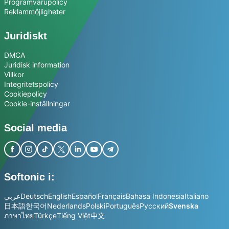
Programvarupolicy
Reklammöjligheter
Juridiskt
DMCA
Juridisk information
Villkor
Integritetspolicy
Cookiepolicy
Cookie-inställningar
Social media
Softonic i:
عربي
Deutsch
English
Español
Français
Bahasa Indonesia
Italiano
日本語
한국어
Nederlands
Polski
Português
Русский
Svenska
ภาษาไทย
Türkçe
Tiếng Việt
中文