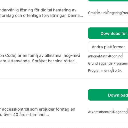
rvänlig lösning för digital hantering av
Gratis
Matrix
Regering
Pro
i företag och offentliga förvaltningar. Denna…
Download för
Andra plattformar
on Code) är en familj av allmänna, hög-nivå
iPhone
Matrix
Kodning
ra lättanvända. Språket har sina rötter…
Grundläggande Program
Programmering
Språk
Download 
r accesskontroll som erbjuder företag en
Åtkomstkontroll
Regering
Med över 40 års erfarenhet…