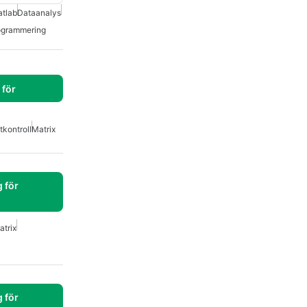
tlab
Dataanalys
ogrammering
för
kontroll
Matrix
 för
atrix
 för