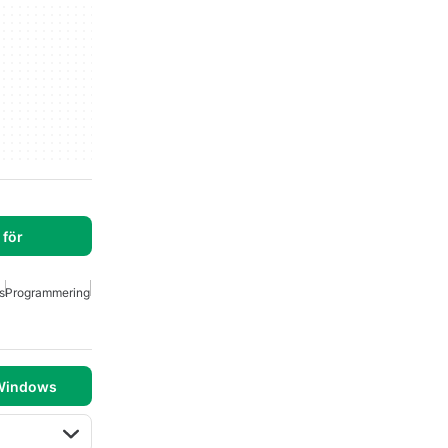
för
s
Programmering
 Windows