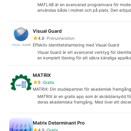
MATLAB är en avancerad programvara för modell
användas både i molnet och på plats. Den erbjud
Visual Guard
4.8
Prenumeration
Effektiv identitetshantering med Visual Guard
Visual Guard är ett avancerat verktyg för identi
en komplett lösning för att säkra känsliga appli
MATRIX
5
Gratis
MATRIX: Din studiepartner för akademisk framgån
MATRIX är en gratis app som är skräddarsydd för
deras akademiska framgång. Med över ett dec
Matrix Determinant Pro
4.9
Gratis