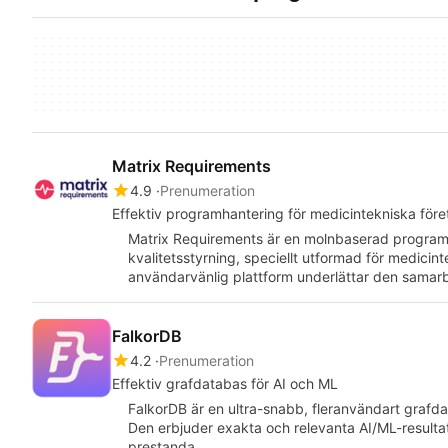
Matrix Requirements
4.9
Prenumeration
Effektiv programhantering för medicintekniska före
Matrix Requirements är en molnbaserad programv
kvalitetsstyrning, speciellt utformad för medicin
användarvänlig plattform underlättar den samar
FalkorDB
4.2
Prenumeration
Effektiv grafdatabas för AI och ML
FalkorDB är en ultra-snabb, fleranvändart grafd
Den erbjuder exakta och relevanta AI/ML-resulta
prestanda.…