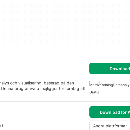
Download 
alys och visualisering, baserad på den
Matrix
Kodning
Dataanaly
Denna programvara möjliggör för företag att
Gratis
Download för
ys
Andra plattformar