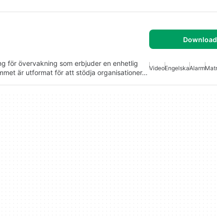
Download 
g för övervakning som erbjuder en enhetlig
Video
Engelska
Alarm
Matr
met är utformat för att stödja organisationer…