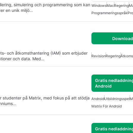
ering, simulering och programmering som kan
Windows
Mac
Regering
Ma
er en unik miljö…
Programmeringsspråk
Pr
Download 
tets- och åtkomsthantering (IAM) som erbjuder
Revision
Regering
Åtkomst
kationer och data. Med…
Gratis nedladdning
Android
g
 studenter på Matrix, med fokus på att stödja
Android
Utbildningsspel
M
enniums…
Matrix För Android
Gratis nedladdning