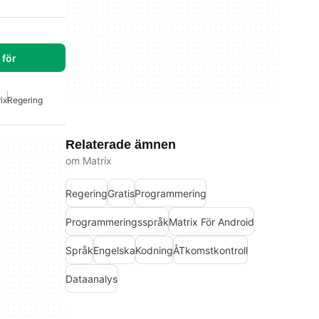
för
ix
Regering
Relaterade ämnen
om Matrix
Regering
Gratis
Programmering
Programmeringsspråk
Matrix För Android
Språk
Engelska
Kodning
ÅTkomstkontroll
Dataanalys