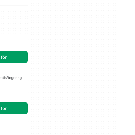
för
atis
Regering
för