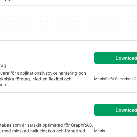
Download 
tag
ara för applikationslivscykelhantering och
tekniska företag. Med en flexibel och
Matrix
Språk
Samarbete
Gr
betet…
Download 
atabas som är särskilt optimerad för GraphRAG.
t med minskad hallucination och förbättrad
Matrix