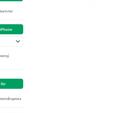
duktivitet
 iPhone
mering
för
Matrix
Engelska