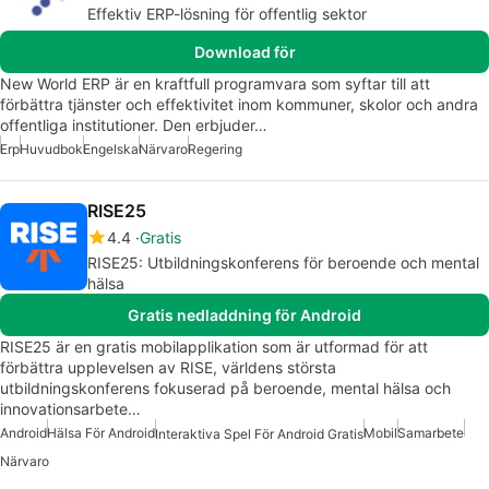
Effektiv ERP-lösning för offentlig sektor
Download för
New World ERP är en kraftfull programvara som syftar till att
förbättra tjänster och effektivitet inom kommuner, skolor och andra
offentliga institutioner. Den erbjuder…
Erp
Huvudbok
Engelska
Närvaro
Regering
RISE25
4.4
Gratis
RISE25: Utbildningskonferens för beroende och mental
hälsa
Gratis nedladdning för Android
RISE25 är en gratis mobilapplikation som är utformad för att
förbättra upplevelsen av RISE, världens största
utbildningskonferens fokuserad på beroende, mental hälsa och
innovationsarbete…
Android
Hälsa För Android
Mobil
Samarbete
Interaktiva Spel För Android Gratis
Närvaro