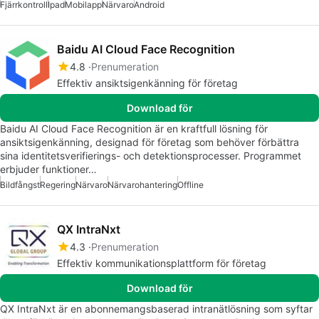
Fjärrkontroll
Ipad
Mobilapp
Närvaro
Android
Baidu AI Cloud Face Recognition
4.8
Prenumeration
Effektiv ansiktsigenkänning för företag
Download för
Baidu AI Cloud Face Recognition är en kraftfull lösning för
ansiktsigenkänning, designad för företag som behöver förbättra
sina identitetsverifierings- och detektionsprocesser. Programmet
erbjuder funktioner…
Bildfångst
Regering
Närvaro
Närvarohantering
Offline
QX IntraNxt
4.3
Prenumeration
Effektiv kommunikationsplattform för företag
Download för
QX IntraNxt är en abonnemangsbaserad intranätlösning som syftar