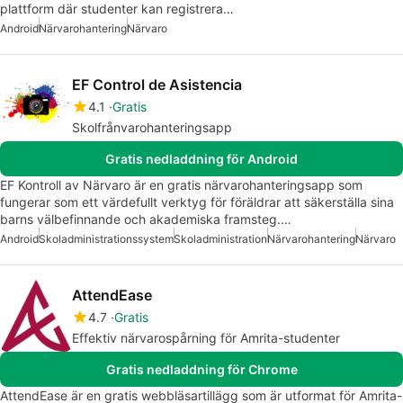
plattform där studenter kan registrera…
Android
Närvarohantering
Närvaro
EF Control de Asistencia
4.1
Gratis
Skolfrånvarohanteringsapp
Gratis nedladdning för Android
EF Kontroll av Närvaro är en gratis närvarohanteringsapp som
fungerar som ett värdefullt verktyg för föräldrar att säkerställa sina
barns välbefinnande och akademiska framsteg.…
Android
Skoladministrationssystem
Skoladministration
Närvarohantering
Närvaro
AttendEase
4.7
Gratis
Effektiv närvarospårning för Amrita-studenter
Gratis nedladdning för Chrome
AttendEase är en gratis webbläsartillägg som är utformat för Amrita-