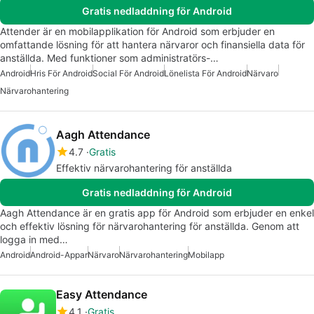
Gratis nedladdning för Android
Attender är en mobilapplikation för Android som erbjuder en
omfattande lösning för att hantera närvaror och finansiella data för
anställda. Med funktioner som administratörs-…
Android
Hris För Android
Social För Android
Lönelista För Android
Närvaro
Närvarohantering
Aagh Attendance
4.7
Gratis
Effektiv närvarohantering för anställda
Gratis nedladdning för Android
Aagh Attendance är en gratis app för Android som erbjuder en enkel
och effektiv lösning för närvarohantering för anställda. Genom att
logga in med…
Android
Android-Appar
Närvaro
Närvarohantering
Mobilapp
Easy Attendance
4.1
Gratis