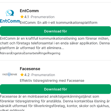
EntComm
4.1
Prenumeration
EntComm: En allt-i-ett kommunikationsplattform
Download för
EntComm är en kraftfull kommunikationslösning som förenar möten,
chatt och företags telefonsamtal i en enda säker applikation. Denna
plattform är utformad för att eliminera…
Närvaro
Engelska
Samarbete
Ringer
Regering
Facesense
4.2
Prenumeration
Effektiv tidsregistrering med Facesense
Download för
Facesense är en molnbaserad ansiktsigenkänningstjänst som
förenklar tidsregistrering för anställda. Denna kontaktlösa lösning är
särskilt utformad för tillverkningsföretag, kontor, skolor och sjukhus,
vilket möjliggör…