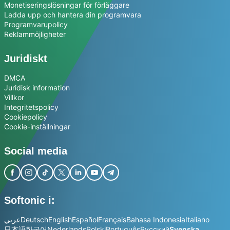
Monetiseringslösningar för förläggare
Ladda upp och hantera din programvara
Programvarupolicy
Reklammöjligheter
Juridiskt
DMCA
Juridisk information
Villkor
Integritetspolicy
Cookiepolicy
Cookie-inställningar
Social media
Softonic i:
عربي
Deutsch
English
Español
Français
Bahasa Indonesia
Italiano
日本語
한국어
Nederlands
Polski
Português
Русский
Svenska