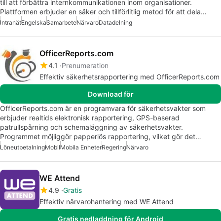
till att förbättra internkommunikationen inom organisationer.
Plattformen erbjuder en säker och tillförlitlig metod för att dela…
Intranät
Engelska
Samarbete
Närvaro
Datadelning
OfficerReports.com
4.1
Prenumeration
Effektiv säkerhetsrapportering med OfficerReports.com
Download för
OfficerReports.com är en programvara för säkerhetsvakter som
erbjuder realtids elektronisk rapportering, GPS-baserad
patrullspårning och schemaläggning av säkerhetsvakter.
Programmet möjliggör papperlös rapportering, vilket gör det…
Löneutbetalning
Mobil
Mobila Enheter
Regering
Närvaro
WE Attend
4.9
Gratis
Effektiv närvarohantering med WE Attend
Gratis nedladdning för Android