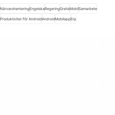
Närvarohantering
Engelska
Regering
Gratis
Mobil
Samarbete
Produktivitet För Android
Android
Mobilapp
Erp