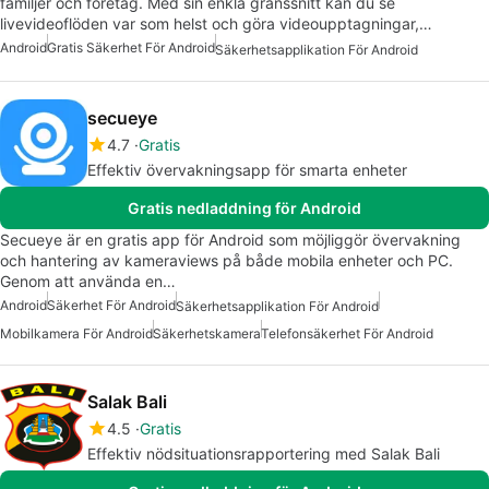
familjer och företag. Med sin enkla gränssnitt kan du se
livevideoflöden var som helst och göra videoupptagningar,…
Android
Gratis Säkerhet För Android
Säkerhetsapplikation För Android
secueye
4.7
Gratis
Effektiv övervakningsapp för smarta enheter
Gratis nedladdning för Android
Secueye är en gratis app för Android som möjliggör övervakning
och hantering av kameraviews på både mobila enheter och PC.
Genom att använda en…
Android
Säkerhet För Android
Säkerhetsapplikation För Android
Mobilkamera För Android
Säkerhetskamera
Telefonsäkerhet För Android
Salak Bali
4.5
Gratis
Effektiv nödsituationsrapportering med Salak Bali