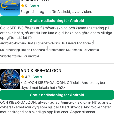
5
Gratis
Ett gratis program för Android, av Jovision.
Gratis nedladdning för Android
CloudSEE JVS förenklar fjärrövervakning och kamerahantering på
ett enkelt sätt, så att du kan luta dig tillbaka och göra andra viktiga
uppgifter istället för…
Android
Ip-Kamera Gratis För Android
Gratis IP-Kamera För Android
Säkerhetsapplikation För Android
Strömmande Multimedia För Android
Videohanterare För Android
AND KIBER-QALQON
4.7
Gratis
<h2>OCH KIBER-QALQON: Officiellt Android cyber-
skydd mot lokala hot</h2>
Gratis nedladdning för Android
OCH KIBER-QALQON, utvecklad av Андижон вилояти ИИБ, är ett
cybersäkerhetsverktyg som hjälper till att skydda Android-enheter
mot bedrägeri och skadliga applikationer. Appen skannar