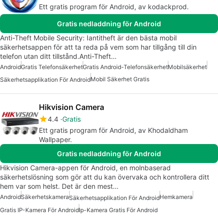
Ett gratis program för Android, av kodackprod.
Gratis nedladdning för Android
Anti-Theft Mobile Security: Iantitheft är den bästa mobil
säkerhetsappen för att ta reda på vem som har tillgång till din
telefon utan ditt tillstånd.Anti-Theft…
Android
Gratis Telefonsäkerhet
Gratis Android-Telefonsäkerhet
Mobilsäkerhet
Mobil Säkerhet Gratis
Säkerhetsapplikation För Android
Hikvision Camera
4.4
Gratis
Ett gratis program för Android, av Khodaldham
Wallpaper.
Gratis nedladdning för Android
Hikvision Camera-appen för Android, en molnbaserad
säkerhetslösning som gör att du kan övervaka och kontrollera ditt
hem var som helst. Det är den mest…
Android
Säkerhetskamera
Hemkamera
Säkerhetsapplikation För Android
Gratis IP-Kamera För Android
Ip-Kamera Gratis För Android