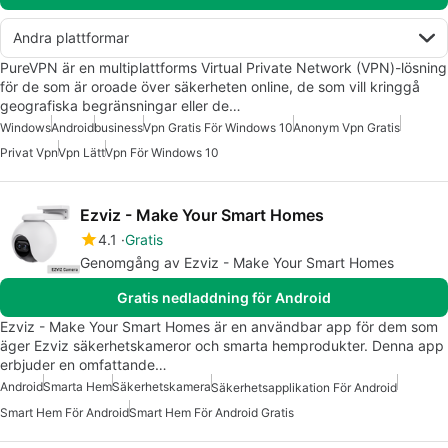
Andra plattformar
PureVPN är en multiplattforms Virtual Private Network (VPN)-lösning
för de som är oroade över säkerheten online, de som vill kringgå
geografiska begränsningar eller de…
Windows
Android
business
Vpn Gratis För Windows 10
Anonym Vpn Gratis
Privat Vpn
Vpn Lätt
Vpn För Windows 10
Ezviz - Make Your Smart Homes
4.1
Gratis
Genomgång av Ezviz - Make Your Smart Homes
Gratis nedladdning för Android
Ezviz - Make Your Smart Homes är en användbar app för dem som
äger Ezviz säkerhetskameror och smarta hemprodukter. Denna app
erbjuder en omfattande…
Android
Smarta Hem
Säkerhetskamera
Säkerhetsapplikation För Android
Smart Hem För Android
Smart Hem För Android Gratis