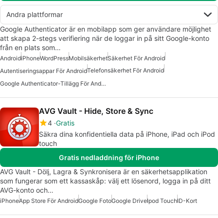
Andra plattformar
Google Authenticator är en mobilapp som ger användare möjlighet
att skapa 2-stegs verifiering när de loggar in på sitt Google-konto
från en plats som…
Android
iPhone
WordPress
Mobilsäkerhet
Säkerhet För Android
Telefonsäkerhet För Android
Autentiseringsappar För Android
Google Authenticator-Tillägg För Android
AVG Vault - Hide, Store & Sync
4
Gratis
Säkra dina konfidentiella data på iPhone, iPad och iPod
touch
Gratis nedladdning för iPhone
AVG Vault - Dölj, Lagra & Synkronisera är en säkerhetsapplikation
som fungerar som ett kassaskåp: välj ett lösenord, logga in på ditt
AVG-konto och…
iPhone
App Store För Android
Google Foto
Google Drive
Ipod Touch
ID-Kort