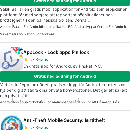
Gratis nedladdning för Android
Salak Bali är en gratis mobilapplikation för Android som erbjuder en
plattform för medborgare att rapportera nödsituationer och
brottslighet till den balinesiska polisen. Denna…
Android
Social För Android
Kommunikation För Android
Appar Online För Android
Säkerhetsapplikation För Android
AppLock - Lock apps Pin lock
4.7
Gratis
En gratis app för Android, av Phuket INC.
Gratis nedladdning för Android
Vad är det?AppLock är ett gratis verktyg för Android-enheter som
hjälper dig att säkra dina privata konversationer. Det ger ett säkert
och privat sätt…
Android
Applås
Säkerhetslås För Android
Appskåp
App För Att Låsa
App-Lås
Anti-Theft Mobile Security: Iantitheft
4.7
Gratis