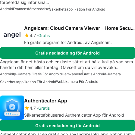
förbereda sig inför sina…
Android
Examensförberedelse
Säkerhetsapplikation För Android
Angelcam: Cloud Camera Viewer - Home Security app
4.7
Gratis
En gratis program för Android, av Angelcam.
Gratis nedladdning för Android
Angelcam är det bästa och enklaste sättet att hålla koll på vad som
händer i ditt hem eller företag. Oavsett om du vill övervaka…
Android
Ip-Kamera Gratis För Android
Hemkamera
Gratis Android-Kamera
Webbkamera För Android
Säkerhetsapplikation För Android
Authenticator App
4.7
Gratis
Säkerhetsfokuserad Authenticator App för Android
Gratis nedladdning för Android
Authenticator App är en gratis och användarvänlig applikation som