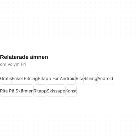
Relaterade ämnen
om Volym Fri
Gratis
Enkel Ritning
Ritapp För Android
Rita
Ritning
Android
Rita På Skärmen
Ritapp
Skissapp
Konst