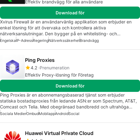
Effektiv brandvägg för alla användare
Download för
Xvirus Firewall är en användarvänlig applikation som erbjuder en
enkel lösning för att övervaka och kontrollera aktiva
nätverksanslutningar. Den bygger på en whitelisting- och…
Engelska
IP-Adress
Regering
Nätverkssäkerhet
Brandvägg
Ping Proxies
4.2
Prenumeration
Effektiv Proxy-lösning för Företag
Download för
Ping Proxies är en abonnemangsbaserad tjänst som erbjuder
statiska bostadsproxies från ledande ASN:er som Spectrum, AT&T,
Comcast och Telia. Med obegränsad bandbredd och ultrahöga…
Sociala Medier
Ombud
Mobilapp
Android
Social
Huawei Virtual Private Cloud