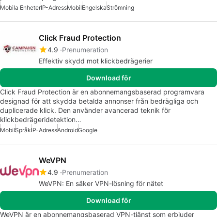
Mobila Enheter
IP-Adress
Mobil
Engelska
Strömning
Click Fraud Protection
4.9
Prenumeration
Effektiv skydd mot klickbedrägerier
Download för
Click Fraud Protection är en abonnemangsbaserad programvara
designad för att skydda betalda annonser från bedrägliga och
duplicerade klick. Den använder avancerad teknik för
klickbedrägeridetektion…
Mobil
Språk
IP-Adress
Android
Google
WeVPN
4.9
Prenumeration
WeVPN: En säker VPN-lösning för nätet
Download för
WeVPN är en abonnemangsbaserad VPN-tjänst som erbjuder