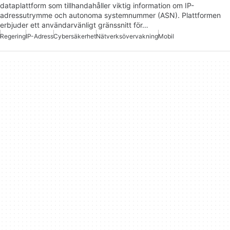
dataplattform som tillhandahåller viktig information om IP-
adressutrymme och autonoma systemnummer (ASN). Plattformen
erbjuder ett användarvänligt gränssnitt för…
Regering
IP-Adress
Cybersäkerhet
Nätverksövervakning
Mobil