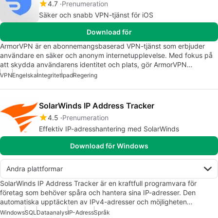
4.7
Prenumeration
Säker och snabb VPN-tjänst för iOS
Download för
ArmorVPN är en abonnemangsbaserad VPN-tjänst som erbjuder
användare en säker och anonym internetupplevelse. Med fokus på
att skydda användarens identitet och plats, gör ArmorVPN…
VPN
Engelska
Integritet
Ipad
Regering
SolarWinds IP Address Tracker
4.5
Prenumeration
Effektiv IP-adresshantering med SolarWinds
Download för Windows
Andra plattformar
SolarWinds IP Address Tracker är en kraftfull programvara för
företag som behöver spåra och hantera sina IP-adresser. Den
automatiska upptäckten av IPv4-adresser och möjligheten…
Windows
SQL
Dataanalys
IP-Adress
Språk