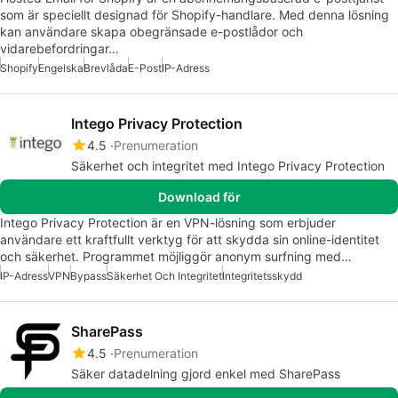
som är speciellt designad för Shopify-handlare. Med denna lösning
kan användare skapa obegränsade e-postlådor och
vidarebefordringar…
Shopify
Engelska
Brevlåda
E-Post
IP-Adress
Intego Privacy Protection
4.5
Prenumeration
Säkerhet och integritet med Intego Privacy Protection
Download för
Intego Privacy Protection är en VPN-lösning som erbjuder
användare ett kraftfullt verktyg för att skydda sin online-identitet
och säkerhet. Programmet möjliggör anonym surfning med…
IP-Adress
VPN
Bypass
Säkerhet Och Integritet
Integritetsskydd
SharePass
4.5
Prenumeration
Säker datadelning gjord enkel med SharePass