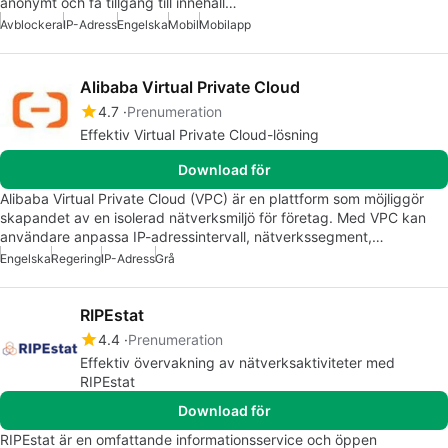
anonymt och få tillgång till innehåll…
Avblockera
IP-Adress
Engelska
Mobil
Mobilapp
Alibaba Virtual Private Cloud
4.7
Prenumeration
Effektiv Virtual Private Cloud-lösning
Download för
Alibaba Virtual Private Cloud (VPC) är en plattform som möjliggör
skapandet av en isolerad nätverksmiljö för företag. Med VPC kan
användare anpassa IP-adressintervall, nätverkssegment,…
Engelska
Regering
IP-Adress
Grå
RIPEstat
4.4
Prenumeration
Effektiv övervakning av nätverksaktiviteter med
RIPEstat
Download för
RIPEstat är en omfattande informationsservice och öppen