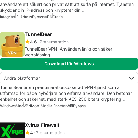
användare ett säkert och privat sätt att surfa på internet. Tjänsten
skyddar din IP-adress och krypterar din…
Integritet
IP-Adress
Bypass
VPN
Gratis
TunnelBear
4.6
Prenumeration
TunnelBear VPN: Användarvänlig och säker
webbläsning
Download för Windows
Andra plattformar
TunnelBear är en prenumerationsbaserad VPN-tjänst som är
utformad för både nybörjare och erfarna användare. Den betonar
enkelhet och säkerhet, med stark AES-256 bitars kryptering…
Windows
Mac
VPN
Mobil
Mobila Enheter
Wifi
Bypass
Xvirus Firewall
4
Prenumeration