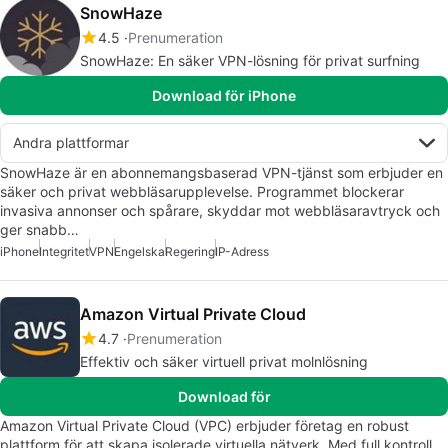
SnowHaze
4.5
Prenumeration
SnowHaze: En säker VPN-lösning för privat surfning
Download för iPhone
Andra plattformar
SnowHaze är en abonnemangsbaserad VPN-tjänst som erbjuder en
säker och privat webbläsarupplevelse. Programmet blockerar
invasiva annonser och spårare, skyddar mot webbläsaravtryck och
ger snabb…
iPhone
Integritet
VPN
Engelska
Regering
IP-Adress
Amazon Virtual Private Cloud
4.7
Prenumeration
Effektiv och säker virtuell privat molnlösning
Download för
Amazon Virtual Private Cloud (VPC) erbjuder företag en robust
plattform för att skapa isolerade virtuella nätverk. Med full kontroll