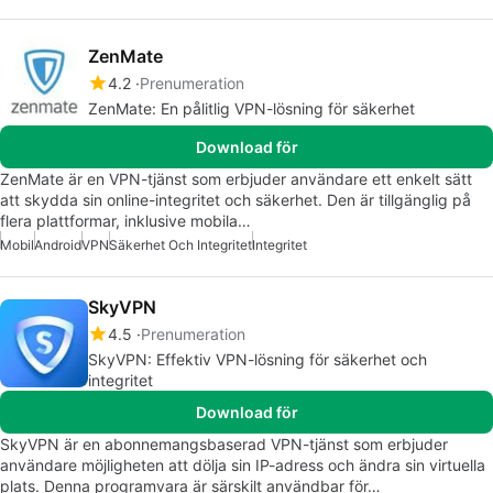
ZenMate
4.2
Prenumeration
ZenMate: En pålitlig VPN-lösning för säkerhet
Download för
ZenMate är en VPN-tjänst som erbjuder användare ett enkelt sätt
att skydda sin online-integritet och säkerhet. Den är tillgänglig på
flera plattformar, inklusive mobila…
Mobil
Android
VPN
Säkerhet Och Integritet
Integritet
SkyVPN
4.5
Prenumeration
SkyVPN: Effektiv VPN-lösning för säkerhet och
integritet
Download för
SkyVPN är en abonnemangsbaserad VPN-tjänst som erbjuder
användare möjligheten att dölja sin IP-adress och ändra sin virtuella
plats. Denna programvara är särskilt användbar för…