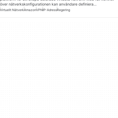
över nätverkskonfigurationen kan användare definiera…
Virtuellt Nätverk
Amazon
VPN
IP-Adress
Regering