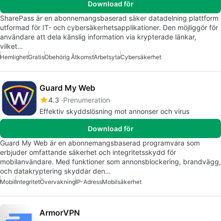
Download för
SharePass är en abonnemangsbaserad säker datadelning plattform
utformad för IT- och cybersäkerhetsapplikationer. Den möjliggör för
användare att dela känslig information via krypterade länkar,
vilket…
Hemlighet
Gratis
Obehörig Åtkomst
Arbetsyta
Cybersäkerhet
Guard My Web
4.3
Prenumeration
Effektiv skyddslösning mot annonser och virus
Download för
Guard My Web är en abonnemangsbaserad programvara som
erbjuder omfattande säkerhet och integritetsskydd för
mobilanvändare. Med funktioner som annonsblockering, brandvägg,
och datakryptering skyddar den…
Mobil
Integritet
Övervakning
IP-Adress
Mobilsäkerhet
ArmorVPN