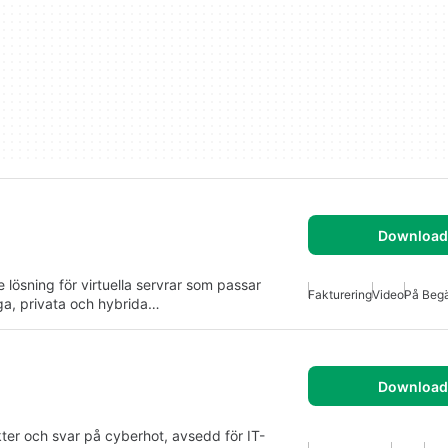
Download 
lösning för virtuella servrar som passar
Fakturering
Video
På Beg
ga, privata och hybrida…
Download 
kter och svar på cyberhot, avsedd för IT-