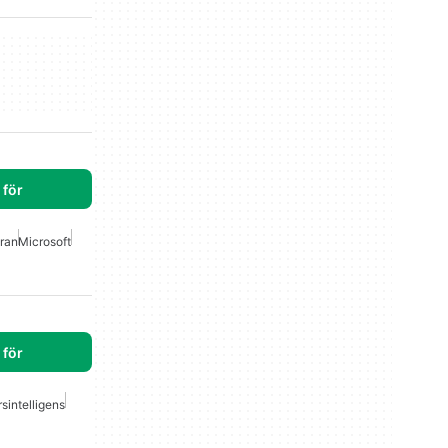
för
ran
Microsoft
för
rsintelligens