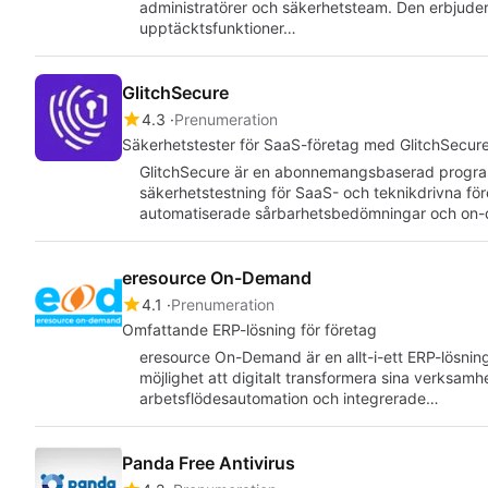
administratörer och säkerhetsteam. Den erbjuder
upptäcktsfunktioner…
GlitchSecure
4.3
Prenumeration
Säkerhetstester för SaaS-företag med GlitchSecur
GlitchSecure är en abonnemangsbaserad program
säkerhetstestning för SaaS- och teknikdrivna för
automatiserade sårbarhetsbedömningar och on-d
eresource On-Demand
4.1
Prenumeration
Omfattande ERP-lösning för företag
eresource On-Demand är en allt-i-ett ERP-lösning
möjlighet att digitalt transformera sina verksam
arbetsflödesautomation och integrerade…
Panda Free Antivirus