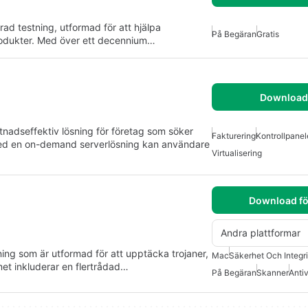
ad testning, utformad för att hjälpa
På Begäran
Gratis
produkter. Med över ett decennium…
Download 
tnadseffektiv lösning för företag som söker
Fakturering
Kontrollpane
 Med en on-demand serverlösning kan användare
Virtualisering
Download fö
Andra plattformar
ning som är utformad för att upptäcka trojaner,
Mac
Säkerhet Och Integri
et inkluderar en flertrådad…
På Begäran
Skanner
Antiv