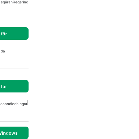
Begäran
Regering
för
äda
för
eohandledningar
 Windows