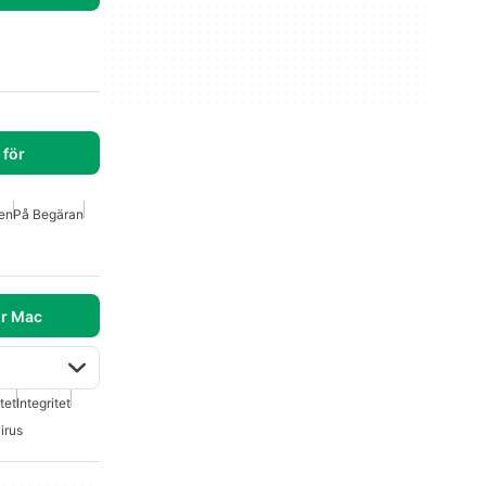
för
len
På Begäran
r Mac
tet
Integritet
irus