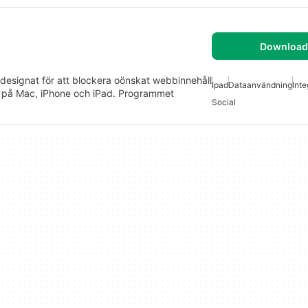
Download 
esignat för att blockera oönskat webbinnehåll
Ipad
Dataanvändning
Inte
t på Mac, iPhone och iPad. Programmet
Social