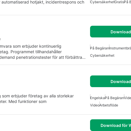
 automatiserad hotjakt, incidentrespons och
Cybersäkerhet
Gratis
På 
Download 
e
vara som erbjuder kontinuerlig
På Begäran
Instrumentbr
etag. Programmet tillhandahåller
Cybersäkerhet
emand penetrationstester för att förbättra…
Download 
 som erbjuder företag av alla storlekar
Engelska
På Begäran
Vid
heter. Med funktioner som
Video
Arbetsflöde
Download för