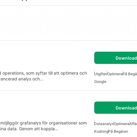
Download 
 operations, som syftar till att optimera och
Utgifter
Optimera
På Begä
avancerad analys och…
Google
Download 
jliggör grafanalys för organisationer som
Dataanalys
Optimera
Affä
 sina data. Genom att koppla…
Kodning
På Begäran