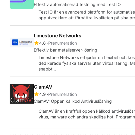
Effektiv automatiserad testning med Test IO
Test IO är en avancerad plattform för automatiser
apputvecklare att förbättra kvaliteten på sina 
Limestone Networks
4.8
Prenumeration
Effektiv bar metallserver-lösning
Limestone Networks erbjuder en flexibel och kos
dedikerade fysiska servrar utan virtualisering.
snabbt…
ClamAV
4.9
Prenumeration
ClamAV: Öppen källkod Antiviruslösning
ClamAV är en kraftfull öppen källkod antiviruslös
virus, malware och andra skadliga hot. Programm