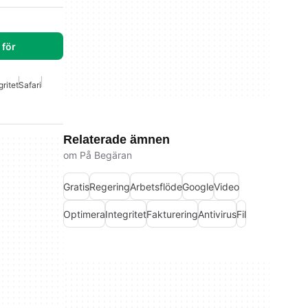
för
gritet
Safari
Relaterade ämnen
om På Begäran
Gratis
Regering
Arbetsflöde
Google
Video
Optimera
Integritet
Fakturering
Antivirus
Fil