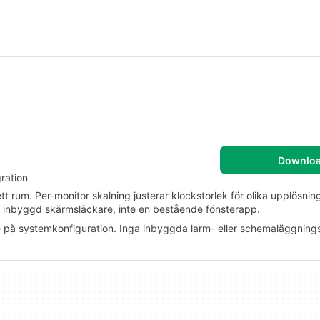
Downlo
ration
ett rum. Per-monitor skalning justerar klockstorlek för olika upplösnin
 en inbyggd skärmsläckare, inte en bestående fönsterapp.
e på systemkonfiguration. Inga inbyggda larm- eller schemaläggnings