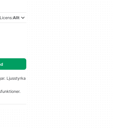
Licens:
Allt
ad
gar. Ljusstyrka
funktioner.