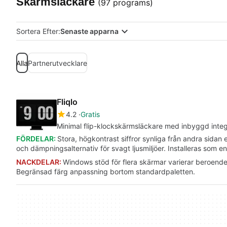
Skärmsläckare
(97 programs)
Sortera Efter:
Senaste apparna
Alla
Partnerutvecklare
Fliqlo
4.2
Gratis
Minimal flip-klockskärmsläckare med inbyggd integ
FÖRDELAR:
Stora, högkontrast siffror synliga från andra sidan 
och dämpningsalternativ för svagt ljusmiljöer. Installeras som
NACKDELAR:
Windows stöd för flera skärmar varierar beroend
Begränsad färg anpassning bortom standardpaletten.