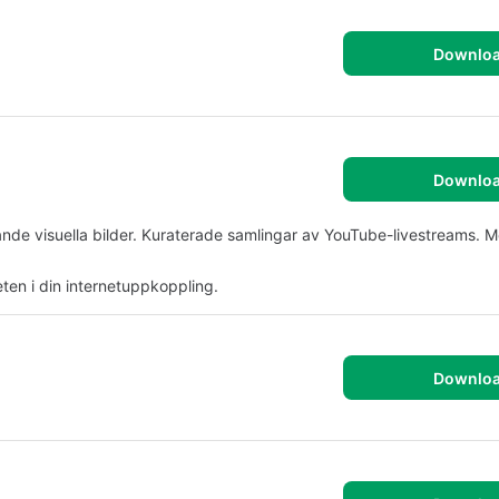
Downlo
Downlo
gnande visuella bilder. Kuraterade samlingar av YouTube-livestreams. Mö
eten i din internetuppkoppling.
Downlo