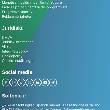
Monetiseringslösningar för förläggare
Ladda upp och hantera din programvara
Programvarupolicy
Reklammöjligheter
Juridiskt
DMCA
Juridisk information
Villkor
Integritetspolicy
Cookiepolicy
Cookie-inställningar
Social media
Softonic i:
عربي
Deutsch
English
Español
Français
Bahasa Indonesia
Italiano
日本語
한국어
Nederlands
Polski
Português
Русский
Svenska