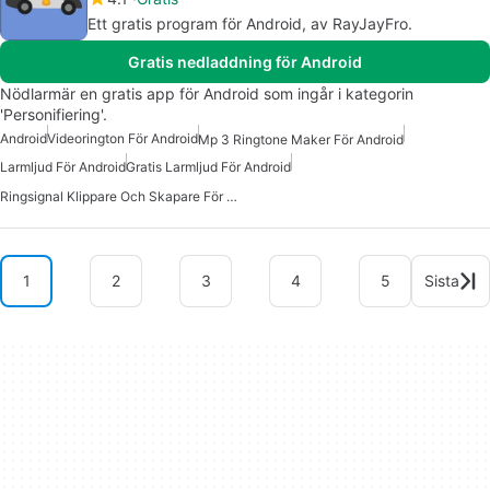
Ett gratis program för Android, av RayJayFro.
Gratis nedladdning för Android
Nödlarmär en gratis app för Android som ingår i kategorin
'Personifiering'.
Android
Videorington För Android
Mp 3 Ringtone Maker För Android
Larmljud För Android
Gratis Larmljud För Android
Ringsignal Klippare Och Skapare För Android
1
2
3
4
5
Sista