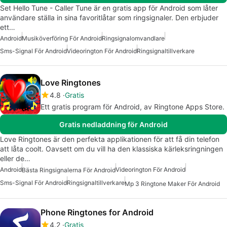
Set Hello Tune - Caller Tune är en gratis app för Android som låter
användare ställa in sina favoritlåtar som ringsignaler. Den erbjuder
ett…
Android
Musiköverföring För Android
Ringsignalomvandlare
Sms-Signal För Android
Videorington För Android
Ringsignaltillverkare
Love Ringtones
4.8
Gratis
Ett gratis program för Android, av Ringtone Apps Store.
Gratis nedladdning för Android
Love Ringtones är den perfekta applikationen för att få din telefon
att låta coolt. Oavsett om du vill ha den klassiska kärleksringningen
eller de…
Android
Videorington För Android
Bästa Ringsignalerna För Android
Sms-Signal För Android
Ringsignaltillverkare
Mp 3 Ringtone Maker För Android
Phone Ringtones for Android
4.2
Gratis