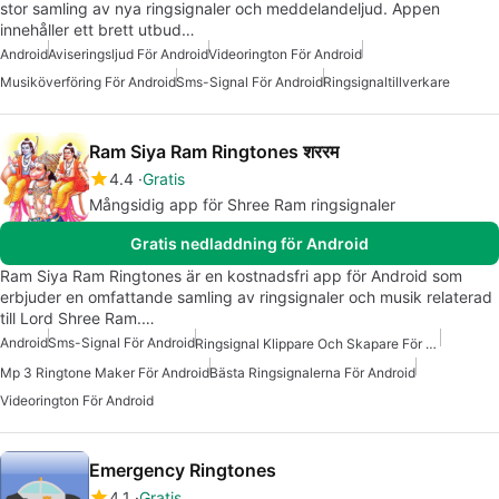
stor samling av nya ringsignaler och meddelandeljud. Appen
innehåller ett brett utbud…
Android
Aviseringsljud För Android
Videorington För Android
Musiköverföring För Android
Sms-Signal För Android
Ringsignaltillverkare
Ram Siya Ram Ringtones शररम
4.4
Gratis
Mångsidig app för Shree Ram ringsignaler
Gratis nedladdning för Android
Ram Siya Ram Ringtones är en kostnadsfri app för Android som
erbjuder en omfattande samling av ringsignaler och musik relaterad
till Lord Shree Ram.…
Android
Sms-Signal För Android
Ringsignal Klippare Och Skapare För Android
Mp 3 Ringtone Maker För Android
Bästa Ringsignalerna För Android
Videorington För Android
Emergency Ringtones
4.1
Gratis