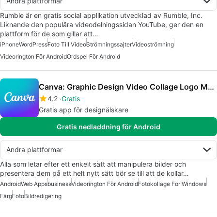
Andra plattformar
Rumble är en gratis social applikation utvecklad av Rumble, Inc.
Liknande den populära videodelningssidan YouTube, ger den en
plattform för de som gillar att…
iPhone
WordPress
Foto Till Video
Strömningssajter
Videoströmning
Videorington För Android
Ordspel För Android
Canva: Graphic Design Video Collage Logo Maker
4.2
Gratis
Gratis app för designälskare
Gratis nedladdning för Android
Andra plattformar
Alla som letar efter ett enkelt sätt att manipulera bilder och
presentera dem på ett helt nytt sätt bör se till att de kollar…
Android
Web Apps
business
Videorington För Android
Fotokollage För Windows
Färg
Foto
Bildredigering