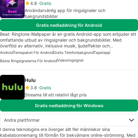
4.8
Gratis
Användarvänlig app för ringsignaler och
bakgrundsbilder
Gratis nedladdning för Android
Beat: Ringtone Wallpaper är en gratis Android-app som erbjuder ett
omfattande utbud av ringsignaler och bakgrundsbilder. Med
överflöd av alternativ, inklusive musik, ljudeffekter och…
Android
Temapaket För Android
Gratis Telefonbakgrund
Tapetapp
Videoringsignal
Bästa Ringsignalerna För Android
Hulu
3.8
Gratis
Streama till ett relativt lågt pris
Gratis nedladdning för Windows
Andra plattformar
I denna teknologins era överger allt fler människor sina
kabelabonnemang till förmån för bekvämare online-strömning. Med