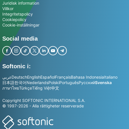
Juridisk information
Villkor
Integritetspolicy
Cookiepolicy
Cookie-inställningar
Social media
Softonic i:
عربي
Deutsch
English
Español
Français
Bahasa Indonesia
Italiano
日本語
한국어
Nederlands
Polski
Português
Русский
Svenska
ภาษาไทย
Türkçe
Tiếng Việt
中文
Copyright SOFTONIC INTERNATIONAL S.A.
© 1997-2026 - Alla rättigheter reserverade