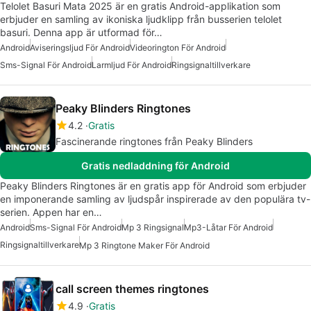
Telolet Basuri Mata 2025 är en gratis Android-applikation som
erbjuder en samling av ikoniska ljudklipp från busserien telolet
basuri. Denna app är utformad för…
Android
Aviseringsljud För Android
Videorington För Android
Sms-Signal För Android
Larmljud För Android
Ringsignaltillverkare
Peaky Blinders Ringtones
4.2
Gratis
Fascinerande ringtones från Peaky Blinders
Gratis nedladdning för Android
Peaky Blinders Ringtones är en gratis app för Android som erbjuder
en imponerande samling av ljudspår inspirerade av den populära tv-
serien. Appen har en…
Android
Sms-Signal För Android
Mp 3 Ringsignal
Mp3-Låtar För Android
Ringsignaltillverkare
Mp 3 Ringtone Maker För Android
call screen themes ringtones
4.9
Gratis