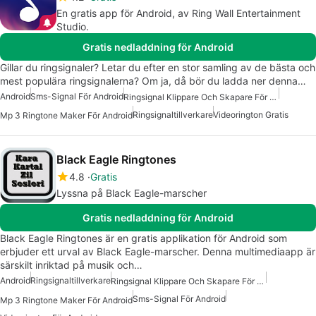
En gratis app för Android, av Ring Wall Entertainment
Studio.
Gratis nedladdning för Android
Gillar du ringsignaler? Letar du efter en stor samling av de bästa och
mest populära ringsignalerna? Om ja, då bör du ladda ner denna…
Android
Sms-Signal För Android
Ringsignal Klippare Och Skapare För Android
Ringsignaltillverkare
Videorington Gratis
Mp 3 Ringtone Maker För Android
Black Eagle Ringtones
4.8
Gratis
Lyssna på Black Eagle-marscher
Gratis nedladdning för Android
Black Eagle Ringtones är en gratis applikation för Android som
erbjuder ett urval av Black Eagle-marscher. Denna multimediaapp är
särskilt inriktad på musik och…
Android
Ringsignaltillverkare
Ringsignal Klippare Och Skapare För Android
Sms-Signal För Android
Mp 3 Ringtone Maker För Android