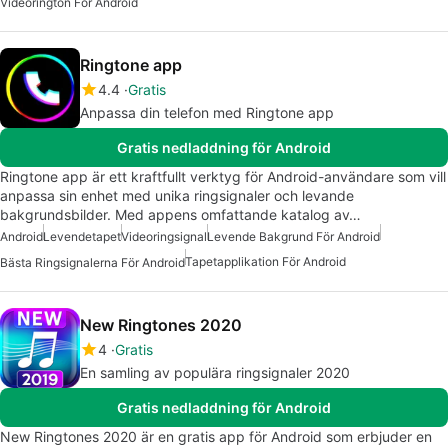
Videorington För Android
Ringtone app
4.4
Gratis
Anpassa din telefon med Ringtone app
Gratis nedladdning för Android
Ringtone app är ett kraftfullt verktyg för Android-användare som vill
anpassa sin enhet med unika ringsignaler och levande
bakgrundsbilder. Med appens omfattande katalog av…
Android
Levendetapet
Videoringsignal
Levende Bakgrund För Android
Tapetapplikation För Android
Bästa Ringsignalerna För Android
New Ringtones 2020
4
Gratis
En samling av populära ringsignaler 2020
Gratis nedladdning för Android
New Ringtones 2020 är en gratis app för Android som erbjuder en