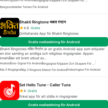
Aviseringsljud För Android
Ringsignal Klippare Och Skapare För Android
Bakgrundsbilder Teman För Android
Bhakti Ringtone भकत रगटन
4.8
Gratis
Omfattande App för Bhakti Ringtones
Gratis nedladdning för Android
Bhakti Ringtones भक्ति रिंगटोन är en gratis Android-app som erbjuder
en stor samling av andliga och religiösa ringsignaler. Appen
innehåller ett brett utbud av…
Android
Sms-Signal För Android
Ringsignal Klippare Och Skapare För Android
Mp 3 Ringsignal
Videorington För Android
Mp 3 Ringtone Maker För Android
Set Hello Tune - Caller Tune
4
Gratis
Enkel app för att ställa in ringsignaler
Gratis nedladdning för Android