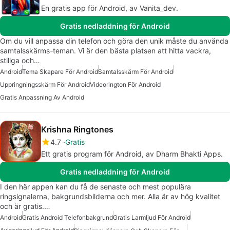
En gratis app för Android, av Vanita_dev.
Gratis nedladdning för Android
Om du vill anpassa din telefon och göra den unik måste du använda
samtalsskärms-teman. Vi är den bästa platsen att hitta vackra,
stiliga och…
Android
Tema Skapare För Android
Samtalsskärm För Android
Uppringningsskärm För Android
Videorington För Android
Gratis Anpassning Av Android
Krishna Ringtones
4.7
Gratis
Ett gratis program för Android, av Dharm Bhakti Apps.
Gratis nedladdning för Android
I den här appen kan du få de senaste och mest populära
ringsignalerna, bakgrundsbilderna och mer. Alla är av hög kvalitet
och är gratis.…
Android
Gratis Android Telefonbakgrund
Gratis Larmljud För Android