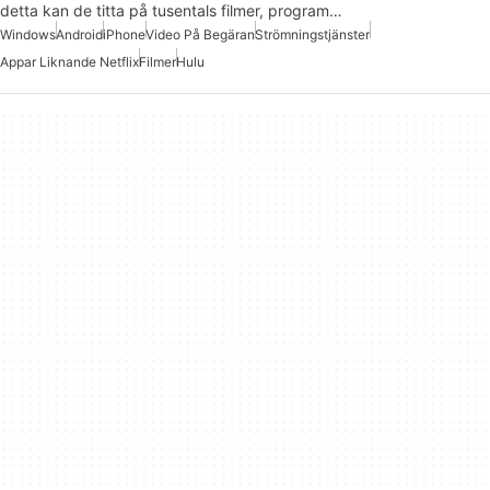
detta kan de titta på tusentals filmer, program…
Windows
Android
iPhone
Video På Begäran
Strömningstjänster
Appar Liknande Netflix
Filmer
Hulu