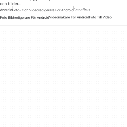
och bilder…
Android
Fotoeffekt
Foto- Och Videoredigerare För Android
Videomakare För Android
Foto Till Video
Foto Bildredigerare För Android