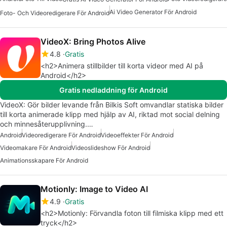
Ai Video Generator För Android
Foto- Och Videoredigerare För Android
VideoX: Bring Photos Alive
4.8
Gratis
<h2>Animera stillbilder till korta videor med AI på
Android</h2>
Gratis nedladdning för Android
VideoX: Gör bilder levande från Bilkis Soft omvandlar statiska bilder
till korta animerade klipp med hjälp av AI, riktad mot social delning
och minnesåterupplivning.…
Android
Videoredigerare För Android
Videoeffekter För Android
Videomakare För Android
Videoslideshow För Android
Animationsskapare För Android
Motionly: Image to Video AI
4.9
Gratis
<h2>Motionly: Förvandla foton till filmiska klipp med ett
tryck</h2>