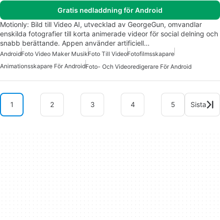
Gratis nedladdning för Android
Motionly: Bild till Video AI, utvecklad av GeorgeGun, omvandlar
enskilda fotografier till korta animerade videor för social delning och
snabb berättande. Appen använder artificiell…
Android
Foto Video Maker Musik
Foto Till Video
Fotofilmsskapare
Animationsskapare För Android
Foto- Och Videoredigerare För Android
1
2
3
4
5
Sista