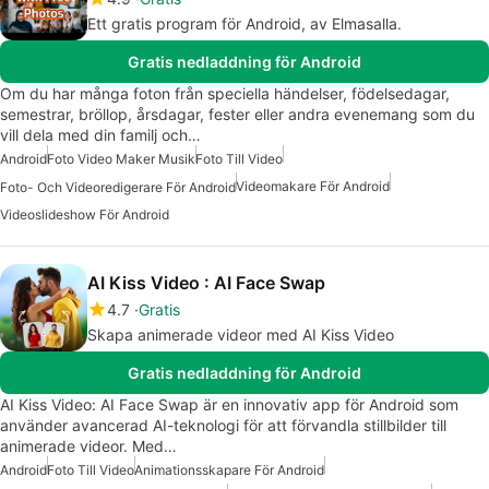
Ett gratis program för Android, av Elmasalla.
Gratis nedladdning för Android
Om du har många foton från speciella händelser, födelsedagar,
semestrar, bröllop, årsdagar, fester eller andra evenemang som du
vill dela med din familj och…
Android
Foto Video Maker Musik
Foto Till Video
Videomakare För Android
Foto- Och Videoredigerare För Android
Videoslideshow För Android
AI Kiss Video : AI Face Swap
4.7
Gratis
Skapa animerade videor med AI Kiss Video
Gratis nedladdning för Android
AI Kiss Video: AI Face Swap är en innovativ app för Android som
använder avancerad AI-teknologi för att förvandla stillbilder till
animerade videor. Med…
Android
Foto Till Video
Animationsskapare För Android