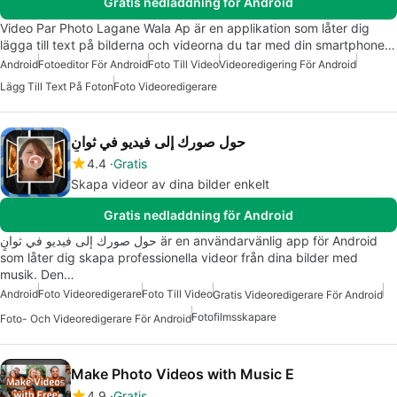
Gratis nedladdning för Android
Video Par Photo Lagane Wala Ap är en applikation som låter dig
lägga till text på bilderna och videorna du tar med din smartphone…
Android
Fotoeditor För Android
Foto Till Video
Videoredigering För Android
Lägg Till Text På Foton
Foto Videoredigerare
حول صورك إلى فيديو في ثوانٍ
4.4
Gratis
Skapa videor av dina bilder enkelt
Gratis nedladdning för Android
حول صورك إلى فيديو في ثوانٍ är en användarvänlig app för Android
som låter dig skapa professionella videor från dina bilder med
musik. Den…
Android
Foto Videoredigerare
Foto Till Video
Gratis Videoredigerare För Android
Fotofilmsskapare
Foto- Och Videoredigerare För Android
Make Photo Videos with Music E
4.9
Gratis