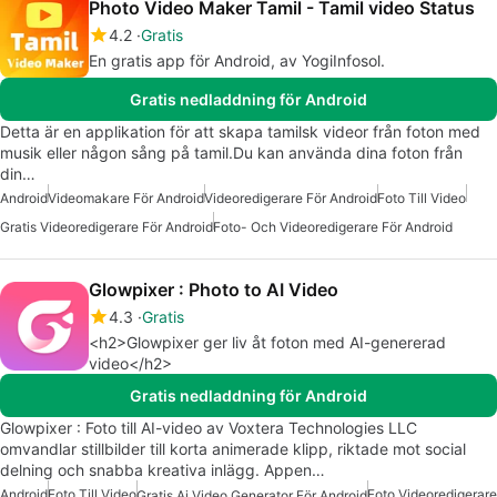
Photo Video Maker Tamil - Tamil video Status
4.2
Gratis
En gratis app för Android, av YogiInfosol.
Gratis nedladdning för Android
Detta är en applikation för att skapa tamilsk videor från foton med
musik eller någon sång på tamil.Du kan använda dina foton från
din…
Android
Videomakare För Android
Videoredigerare För Android
Foto Till Video
Gratis Videoredigerare För Android
Foto- Och Videoredigerare För Android
Glowpixer : Photo to AI Video
4.3
Gratis
<h2>Glowpixer ger liv åt foton med AI-genererad
video</h2>
Gratis nedladdning för Android
Glowpixer : Foto till AI-video av Voxtera Technologies LLC
omvandlar stillbilder till korta animerade klipp, riktade mot social
delning och snabba kreativa inlägg. Appen…
Android
Foto Till Video
Foto Videoredigerare
Gratis Ai Video Generator För Android