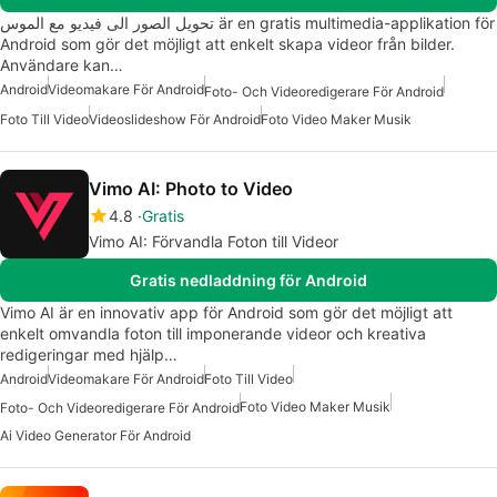
تحويل الصور الى فيديو مع الموس är en gratis multimedia-applikation för
Android som gör det möjligt att enkelt skapa videor från bilder.
Användare kan…
Android
Videomakare För Android
Foto- Och Videoredigerare För Android
Foto Till Video
Videoslideshow För Android
Foto Video Maker Musik
Vimo AI: Photo to Video
4.8
Gratis
Vimo AI: Förvandla Foton till Videor
Gratis nedladdning för Android
Vimo AI är en innovativ app för Android som gör det möjligt att
enkelt omvandla foton till imponerande videor och kreativa
redigeringar med hjälp…
Android
Videomakare För Android
Foto Till Video
Foto Video Maker Musik
Foto- Och Videoredigerare För Android
Ai Video Generator För Android