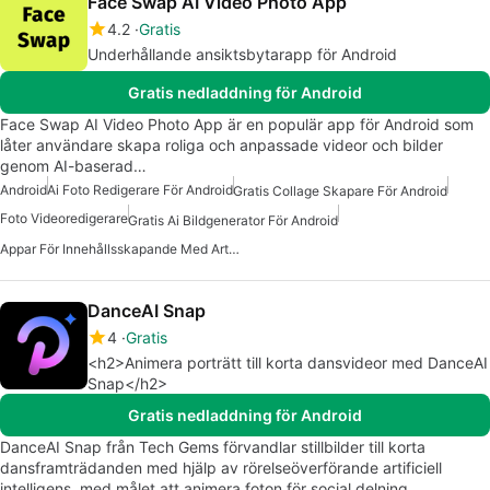
Face Swap AI Video Photo App
4.2
Gratis
Underhållande ansiktsbytarapp för Android
Gratis nedladdning för Android
Face Swap AI Video Photo App är en populär app för Android som
låter användare skapa roliga och anpassade videor och bilder
genom AI-baserad…
Android
Ai Foto Redigerare För Android
Gratis Collage Skapare För Android
Foto Videoredigerare
Gratis Ai Bildgenerator För Android
Appar För Innehållsskapande Med Artificiell Intelligens
DanceAI Snap
4
Gratis
<h2>Animera porträtt till korta dansvideor med DanceAI
Snap</h2>
Gratis nedladdning för Android
DanceAI Snap från Tech Gems förvandlar stillbilder till korta
dansframträdanden med hjälp av rörelseöverförande artificiell
intelligens, med målet att animera foton för social delning…