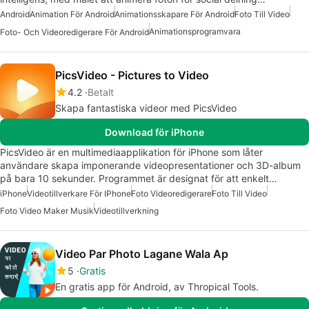
Android
Animation För Android
Animationsskapare För Android
Foto Till Video
Animationsprogramvara
Foto- Och Videoredigerare För Android
PicsVideo - Pictures to Video
4.2
Betalt
Skapa fantastiska videor med PicsVideo
Download för iPhone
PicsVideo är en multimediaapplikation för iPhone som låter
användare skapa imponerande videopresentationer och 3D-album
på bara 10 sekunder. Programmet är designat för att enkelt…
iPhone
Videotillverkare För IPhone
Foto Videoredigerare
Foto Till Video
Foto Video Maker Musik
Videotillverkning
Video Par Photo Lagane Wala Ap
5
Gratis
En gratis app för Android, av Thropical Tools.