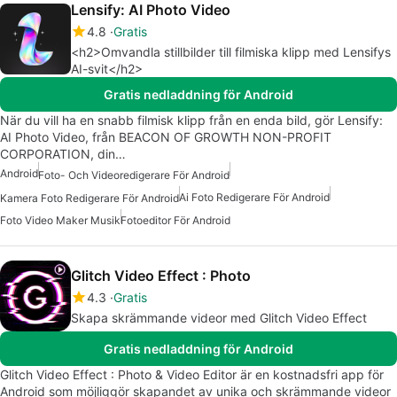
Lensify: AI Photo Video
4.8
Gratis
<h2>Omvandla stillbilder till filmiska klipp med Lensifys
AI-svit</h2>
Gratis nedladdning för Android
När du vill ha en snabb filmisk klipp från en enda bild, gör Lensify:
AI Photo Video, från BEACON OF GROWTH NON-PROFIT
CORPORATION, din…
Android
Foto- Och Videoredigerare För Android
Ai Foto Redigerare För Android
Kamera Foto Redigerare För Android
Foto Video Maker Musik
Fotoeditor För Android
Glitch Video Effect : Photo
4.3
Gratis
Skapa skrämmande videor med Glitch Video Effect
Gratis nedladdning för Android
Glitch Video Effect : Photo & Video Editor är en kostnadsfri app för
Android som möjliggör skapandet av unika och skrämmande videor