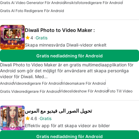
Gratis Ai Video Generator För Android
Ansiktsfotoredigerare För Android
Gratis AI Foto Redigerare För Android
Diwali Photo to Video Maker :
4
Gratis
Skapa minnesvärda Diwali-videor enkelt
Gratis nedladdning för Android
Diwali Photo to Video Maker är en gratis multimediaapplikation för
Android som gör det möjligt för användare att skapa personliga
videor för Diwali. Med…
Android
Videoredigerare För Android
Videomakare För Android
Videoslideshow För Android
Foto Till Video
Gratis Videoredigerare För Android
تحويل الصور الى فيديو مع الموس
4.6
Gratis
Effektiv app för att skapa videor av bilder
Gratis nedladdning för Android