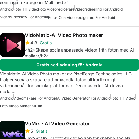
som ingår i kategorin 'Multimedia'.
Android
Foto Till Video
Foto Videoredigerare
Videoredigering För Android
Videoslideshow För Android
Foto- Och Videoredigerare För Android
VidoMatic-AI Video Photo maker
4.8
Gratis
<h2>Skapa socialanpassade videor från foton med AI-
mallar</h2>
Gratis nedladdning för Android
VidoMatic-AI Video Photo maker av PixelForge Technologies LLC
hjälper sociala skapare att omvandla foton till kortformigt
videoinnehåll för sociala plattformar. Den använder AI-drivna
mallar…
Android
Videomakare För Android
Ai Video Generator För Android
Foto Till Video
Foto Video Maker Musik
VoMix - AI Video Generator
5
Gratis
<h2>VoMix: AI foto-till-video app för snabba sociala