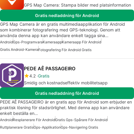
GPS Map Camera: Stampa bilder med platsinformation
Gratis nedladdning för Android
GPS Map Camera är en gratis multimediaapplikation för Android
som kombinerar fotografering med GPS-teknologi. Genom att
använda denna app kan användare enkelt tagga sina…
Android
Gps-Programvara
Kameraapp
Kameraapp För Android
Gratis Android-Kamera
Fotografering För Android Gratis
PEDE AÊ PASSAGEIRO
4.2
Gratis
Smidig och kostnadseffektiv mobilitetsapp
Gratis nedladdning för Android
PEDE AÊ PASSAGEIRO är en gratis app för Android som erbjuder en
praktisk lösning för stadsrörlighet. Med denna app kan användare
enkelt beställa en…
Android
Resplanerare För Android
Gratis Gps-Spårare För Android
Ruttplanerare Gratis
Gps-Applikation
Gps-Navigering Gratis