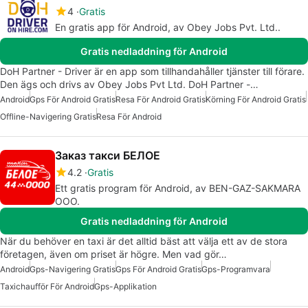
4
Gratis
En gratis app för Android, av Obey Jobs Pvt. Ltd..
Gratis nedladdning för Android
DoH Partner - Driver är en app som tillhandahåller tjänster till förare.
Den ägs och drivs av Obey Jobs Pvt Ltd. DoH Partner -…
Android
Gps För Android Gratis
Resa För Android Gratis
Körning För Android Gratis
Offline-Navigering Gratis
Resa För Android
Заказ такси БЕЛОЕ
4.2
Gratis
Ett gratis program för Android, av BEN-GAZ-SAKMARA
OOO.
Gratis nedladdning för Android
När du behöver en taxi är det alltid bäst att välja ett av de stora
företagen, även om priset är högre. Men vad gör…
Android
Gps-Navigering Gratis
Gps För Android Gratis
Gps-Programvara
Taxichaufför För Android
Gps-Applikation