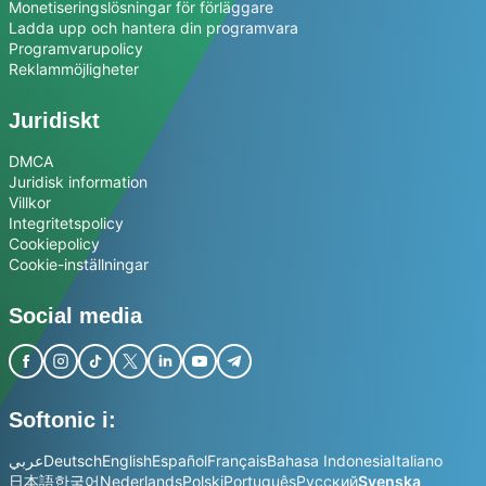
Monetiseringslösningar för förläggare
Ladda upp och hantera din programvara
Programvarupolicy
Reklammöjligheter
Juridiskt
DMCA
Juridisk information
Villkor
Integritetspolicy
Cookiepolicy
Cookie-inställningar
Social media
Softonic i:
عربي
Deutsch
English
Español
Français
Bahasa Indonesia
Italiano
日本語
한국어
Nederlands
Polski
Português
Русский
Svenska