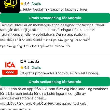
4.6
Gratis
Effektiv beställningsapp för taxichaufförer
Gratis nedladdning för Android
Taxijakt Driver är en mobilapplikation designad för taxichaufförer
som gör det möjligt att ta emot beställningar från kunder via
Taxijakt-appen eller webbplatsen. Denna applikation…
Android
Gps För Android Gratis
Offline Gps-Navigering För Android
Gps-Navigering Gratis
Gps-Applikation
Taxichaufför
ICA Ladda
4.5
Gratis
Ett gratis program för Android, av Mikael Floberg.
Gratis nedladdning för Android
ICA Ladda är en app från ICA som låter dig hitta laddningsstationer
för elbilar och betala för dina laddningar med hjälp av
serviceleverantörens priser…
Android
Gps För Android Gratis
Gps-Programvara
Gps-Applikation
Gps-Navigering Gratis