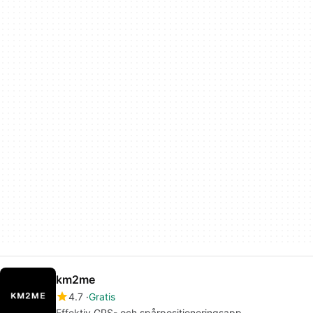
km2me
4.7
Gratis
Effektiv GPS- och spårpositioneringsapp