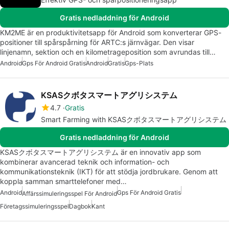
Gratis nedladdning för Android
KM2ME är en produktivitetsapp för Android som konverterar GPS-
positioner till spårspårning för ARTC:s järnvägar. Den visar
linjenamn, sektion och en kilometrageposition som avrundas till…
Android
Gps För Android Gratis
Android
Gratis
Gps-Plats
KSASクボタスマートアグリシステム
4.7
Gratis
Smart Farming with KSASクボタスマートアグリシステム
Gratis nedladdning för Android
KSASクボタスマートアグリシステム är en innovativ app som
kombinerar avancerad teknik och information- och
kommunikationsteknik (IKT) för att stödja jordbrukare. Genom att
koppla samman smarttelefoner med…
Android
Gps För Android Gratis
Affärssimuleringsspel För Android
Företagssimuleringsspel
Dagbok
Kant