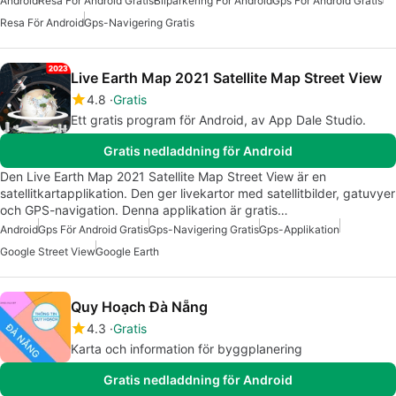
Android
Resa För Android Gratis
Bilparkering För Android
Gps För Android Gratis
Resa För Android
Gps-Navigering Gratis
Live Earth Map 2021 Satellite Map Street View
4.8
Gratis
Ett gratis program för Android, av App Dale Studio.
Gratis nedladdning för Android
Den Live Earth Map 2021 Satellite Map Street View är en
satellitkartapplikation. Den ger livekartor med satellitbilder, gatuvyer
och GPS-navigation. Denna applikation är gratis…
Android
Gps För Android Gratis
Gps-Navigering Gratis
Gps-Applikation
Google Street View
Google Earth
Quy Hoạch Đà Nẵng
4.3
Gratis
Karta och information för byggplanering
Gratis nedladdning för Android