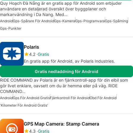
Quy Hoạch Đà Nẵng är en gratis app för Android som erbjuder
användare en detaljerad översikt över byggplaner och
markanvändning i Da Nang. Med…
Android
Gps-Spårare För Android
Gps-Kamera
Gps-Programvara
Gps-Spårning
Gps-Punkter
Polaris
4.2
Gratis
En gratis app för Android, av Polaris Industries.
Gratis nedladdning för Android
RIDE COMMAND av Polaris är en fjärrkontroll-app för din elbil som
gör livet enklare, oavsett om du är hemma eller på väg. RIDE
COMMAND…
Android
Gps För Android Gratis
Fjärrkontroll För Android
Obd För Android
'Kilometer För Android Gratis'
GPS Map Camera: Stamp Camera
4.3
Gratis