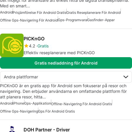
det möjligt för användare att enkelt hitta de lägsta bränslepriserna.
Med en smart…
Android
Prisjämförelse För Android Gratis
Gratis Reseplanerare För Android
Gps-Programvara
Gasfinder-Appar
Offline Gps-Navigering För Android
PICKnGO
4.2
Gratis
Effektiv reseplanerare med PICKnGO
Gratis nedladdning för Android
Andra plattformar
PICKnGO är en gratis app för Android som fokuserar på resor och
navigering. Den erbjuder användarna en omfattande plattform för
att planera resor, hitta…
Android
iPhone
Gps-Applikation
Offline-Navigering För Android Gratis
Offline Gps-Navigering
Gps För Android Gratis
DOH Partner - Driver