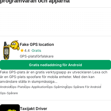
programvaran och apparna
Fake GPS location
4.4
Gratis
GPS-platsförfalskare
Gratis nedladdning för Android
Fake GPS-plats är en gratis verktygsapp av utvecklaren Lexa och
är en GPS-plats spoofare för mobila enheter. Med den kan
användare ställa in slumpmässiga…
Android
Gps-Plats
Gps-Applikation
Gps-Spårning
Gps-Spårare För Android
Gps-Spårare
Taxijakt Driver