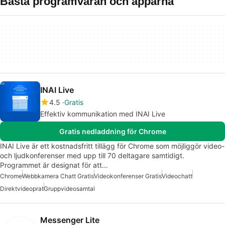
Bästa programvaran och apparna
INAI Live
4.5
Gratis
Effektiv kommunikation med INAI Live
Gratis nedladdning för Chrome
INAI Live är ett kostnadsfritt tillägg för Chrome som möjliggör video-
och ljudkonferenser med upp till 70 deltagare samtidigt.
Programmet är designat för att…
Chrome
Webbkamera Chatt Gratis
Videokonferenser Gratis
Videochatt
Direktvideoprat
Gruppvideosamtal
Messenger Lite