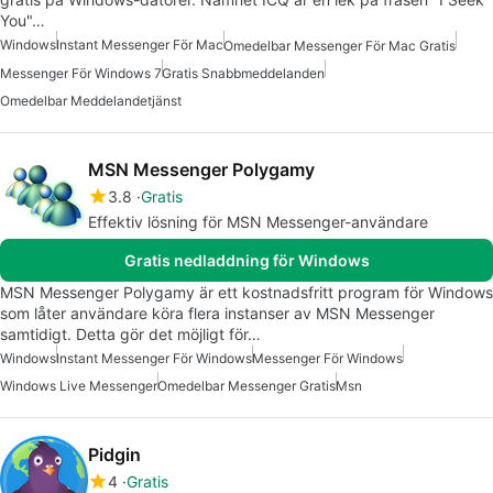
You"…
Windows
Instant Messenger För Mac
Omedelbar Messenger För Mac Gratis
Messenger För Windows 7
Gratis Snabbmeddelanden
Omedelbar Meddelandetjänst
MSN Messenger Polygamy
3.8
Gratis
Effektiv lösning för MSN Messenger-användare
Gratis nedladdning för Windows
MSN Messenger Polygamy är ett kostnadsfritt program för Windows
som låter användare köra flera instanser av MSN Messenger
samtidigt. Detta gör det möjligt för…
Windows
Instant Messenger För Windows
Messenger För Windows
Windows Live Messenger
Omedelbar Messenger Gratis
Msn
Pidgin
4
Gratis