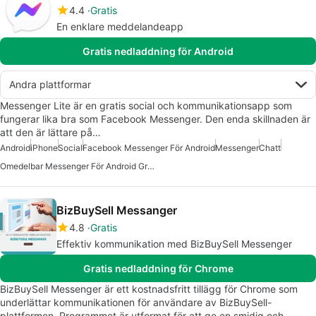
4.4
Gratis
En enklare meddelandeapp
Gratis nedladdning för Android
Andra plattformar
Messenger Lite är en gratis social och kommunikationsapp som
fungerar lika bra som Facebook Messenger. Den enda skillnaden är
att den är lättare på…
Android
iPhone
Social
Facebook Messenger För Android
Messenger
Chatt
Omedelbar Messenger För Android Gratis
BizBuySell Messanger
4.8
Gratis
Effektiv kommunikation med BizBuySell Messenger
Gratis nedladdning för Chrome
BizBuySell Messenger är ett kostnadsfritt tillägg för Chrome som
underlättar kommunikationen för användare av BizBuySell-
plattformen. Programmet är utformat för att ge en smidig och…