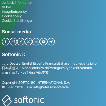
Juridisk information
Villkor
Integritetspolicy
Cookiepolicy
Cookie-inställningar
Social media
Softonic i:
عربي
Deutsch
English
Español
Français
Bahasa Indonesia
Italiano
日本語
한국어
Nederlands
Polski
Português
Русский
Svenska
ภาษาไทย
Türkçe
Tiếng Việt
中文
Copyright SOFTONIC INTERNATIONAL S.A.
© 1997-2026 - Alla rättigheter reserverade