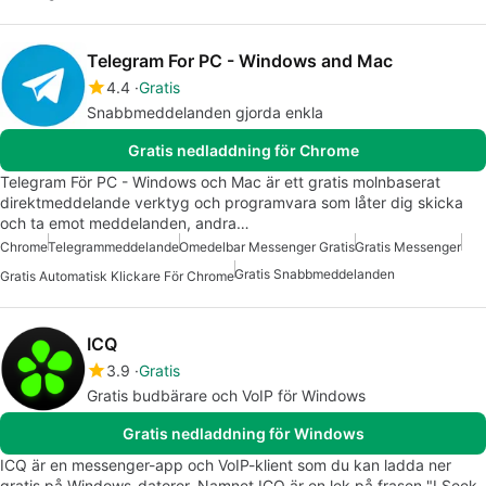
Telegram For PC - Windows and Mac
4.4
Gratis
Snabbmeddelanden gjorda enkla
Gratis nedladdning för Chrome
Telegram För PC - Windows och Mac är ett gratis molnbaserat
direktmeddelande verktyg och programvara som låter dig skicka
och ta emot meddelanden, andra…
Chrome
Telegrammeddelande
Omedelbar Messenger Gratis
Gratis Messenger
Gratis Snabbmeddelanden
Gratis Automatisk Klickare För Chrome
ICQ
3.9
Gratis
Gratis budbärare och VoIP för Windows
Gratis nedladdning för Windows
ICQ är en messenger-app och VoIP-klient som du kan ladda ner
gratis på Windows-datorer. Namnet ICQ är en lek på frasen "I Seek