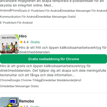
användare möjligheten att skapa temporära e-postadresser för att
skydda sin integritet online. Med…
Android
iPhone
Gratis E-Postklient För Android
Omedelbar Messenger För Android
Kommunikation För Android
Omedelbar Messenger Gratis
E-Postklient För Android
Hiro
4.4
Gratis
Hiro är ett fritt och öppen källkodssamarbetsverktyg för
direktmeddelanden.
Gratis nedladdning för Chrome
Hiro är ett gratis och öppen källkodssamarbetsverktyg för
direktmeddelanden. Det hjälper dig att skapa och dela meningsfulla
textsnuttar och att fånga och dela information…
Chrome
Google Chrome-Tillägg
Omedelbar Meddelandetjänst
Omedelbar Messenger Gratis
Remobo
2.5
Gratis