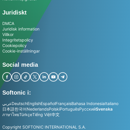
Juridiskt
DMCA
Juridisk information
Villkor
Integritetspolicy
Cookiepolicy
Cookie-inställningar
Social media
Softonic i:
عربي
Deutsch
English
Español
Français
Bahasa Indonesia
Italiano
日本語
한국어
Nederlands
Polski
Português
Русский
Svenska
ภาษาไทย
Türkçe
Tiếng Việt
中文
Copyright SOFTONIC INTERNATIONAL S.A.