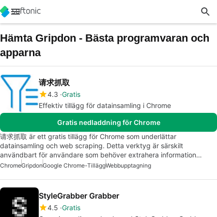
Hämta Gripdon - Bästa programvaran och
apparna
请求抓取
4.3
Gratis
Effektiv tillägg för datainsamling i Chrome
Gratis nedladdning för Chrome
请求抓取 är ett gratis tillägg för Chrome som underlättar
datainsamling och web scraping. Detta verktyg är särskilt
användbart för användare som behöver extrahera information…
Chrome
Gripdon
Google Chrome-Tillägg
Webbupptagning
StyleGrabber Grabber
4.5
Gratis