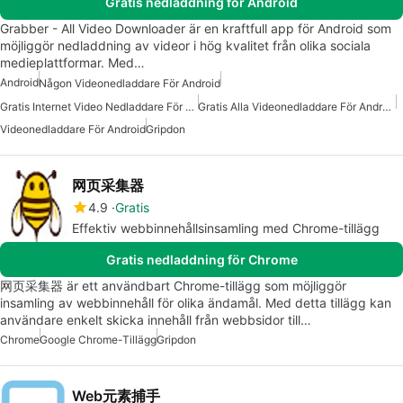
Gratis nedladdning för Android
Grabber - All Video Downloader är en kraftfull app för Android som
möjliggör nedladdning av videor i hög kvalitet från olika sociala
medieplattformar. Med…
Android
Någon Videonedladdare För Android
Gratis Internet Video Nedladdare För Android
Gratis Alla Videonedladdare För Android
Videonedladdare För Android
Gripdon
网页采集器
4.9
Gratis
Effektiv webbinnehållsinsamling med Chrome-tillägg
Gratis nedladdning för Chrome
网页采集器 är ett användbart Chrome-tillägg som möjliggör
insamling av webbinnehåll för olika ändamål. Med detta tillägg kan
användare enkelt skicka innehåll från webbsidor till…
Chrome
Google Chrome-Tillägg
Gripdon
Web元素捕手