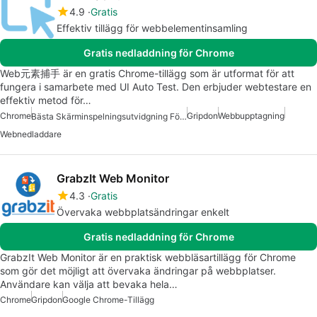
4.9
Gratis
Effektiv tillägg för webbelementinsamling
Gratis nedladdning för Chrome
Web元素捕手 är en gratis Chrome-tillägg som är utformat för att
fungera i samarbete med UI Auto Test. Den erbjuder webtestare en
effektiv metod för…
Chrome
Gripdon
Webbupptagning
Bästa Skärminspelningsutvidgning För Chrome
Webnedladdare
GrabzIt Web Monitor
4.3
Gratis
Övervaka webbplatsändringar enkelt
Gratis nedladdning för Chrome
GrabzIt Web Monitor är en praktisk webbläsartillägg för Chrome
som gör det möjligt att övervaka ändringar på webbplatser.
Användare kan välja att bevaka hela…
Chrome
Gripdon
Google Chrome-Tillägg