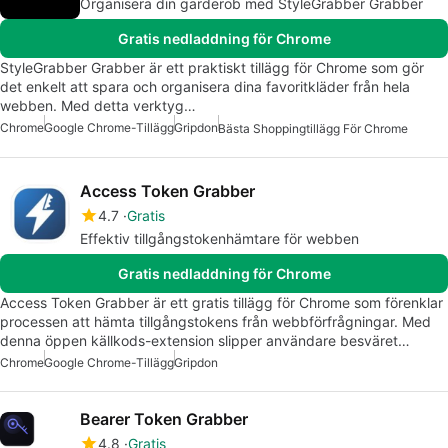
Organisera din garderob med StyleGrabber Grabber
Gratis nedladdning för Chrome
StyleGrabber Grabber är ett praktiskt tillägg för Chrome som gör
det enkelt att spara och organisera dina favoritkläder från hela
webben. Med detta verktyg…
Chrome
Google Chrome-Tillägg
Gripdon
Bästa Shoppingtillägg För Chrome
Access Token Grabber
4.7
Gratis
Effektiv tillgångstokenhämtare för webben
Gratis nedladdning för Chrome
Access Token Grabber är ett gratis tillägg för Chrome som förenklar
processen att hämta tillgångstokens från webbförfrågningar. Med
denna öppen källkods-extension slipper användare besväret…
Chrome
Google Chrome-Tillägg
Gripdon
Bearer Token Grabber
4.8
Gratis