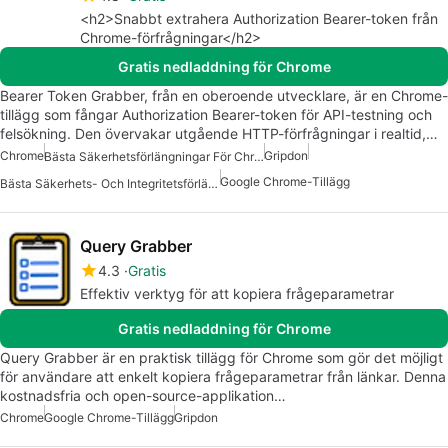
<h2>Snabbt extrahera Authorization Bearer-token från
Chrome-förfrågningar</h2>
Gratis nedladdning för Chrome
Bearer Token Grabber, från en oberoende utvecklare, är en Chrome-
tillägg som fångar Authorization Bearer-token för API-testning och
felsökning. Den övervakar utgående HTTP-förfrågningar i realtid,…
Chrome
Gripdon
Bästa Säkerhetsförlängningar För Chrome
Google Chrome-Tillägg
Bästa Säkerhets- Och Integritetsförlängningar För Chrome
Query Grabber
4.3
Gratis
Effektiv verktyg för att kopiera frågeparametrar
Gratis nedladdning för Chrome
Query Grabber är en praktisk tillägg för Chrome som gör det möjligt
för användare att enkelt kopiera frågeparametrar från länkar. Denna
kostnadsfria och open-source-applikation…
Chrome
Google Chrome-Tillägg
Gripdon