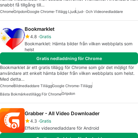
snabbt få tillgång till…
Chrome
Gripdon
Google Chrome-Tillägg Ljud
Ljud- Och Videonedladdare
Bookmarklet
4.8
Gratis
Bookmarklet: Hämta bilder från vilken webbplats som
helst
Gratis nedladdning för Chrome
Bookmarklet är ett gratis tillägg för Chrome som gör det möjligt för
användare att enkelt hämta bilder från vilken webbplats som helst.
Med detta…
Chrome
Bildnedladdare Tillägg
Google Chrome-Tillägg
Gripdon
Bästa Bokmärkestillägg För Chrome
Grabber - All Video Downloader
4.3
Gratis
Effektiv videonedladdare för Android