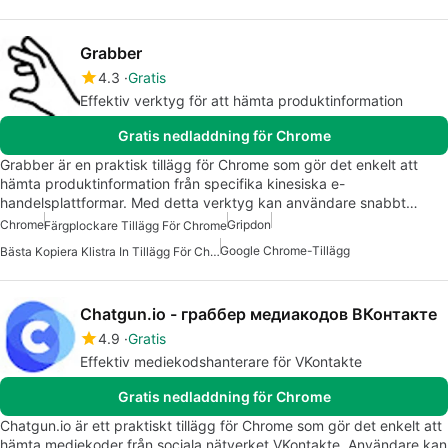
Grabber
4.3
Gratis
Effektiv verktyg för att hämta produktinformation
Gratis nedladdning för Chrome
Grabber är en praktisk tillägg för Chrome som gör det enkelt att
hämta produktinformation från specifika kinesiska e-
handelsplattformar. Med detta verktyg kan användare snabbt…
Chrome
Gripdon
Färgplockare Tillägg För Chrome
Google Chrome-Tillägg
Bästa Kopiera Klistra In Tillägg För Chrome
Chatgun.io - граббер медиакодов ВКонтакте
4.9
Gratis
Effektiv mediekodshanterare för VKontakte
Gratis nedladdning för Chrome
Chatgun.io är ett praktiskt tillägg för Chrome som gör det enkelt att
hämta mediekoder från sociala nätverket VKontakte. Användare kan