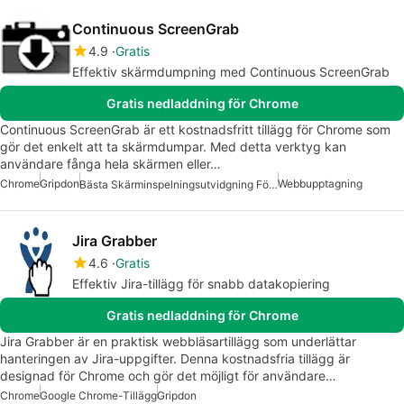
Continuous ScreenGrab
4.9
Gratis
Effektiv skärmdumpning med Continuous ScreenGrab
Gratis nedladdning för Chrome
Continuous ScreenGrab är ett kostnadsfritt tillägg för Chrome som
gör det enkelt att ta skärmdumpar. Med detta verktyg kan
användare fånga hela skärmen eller…
Chrome
Gripdon
Webbupptagning
Bästa Skärminspelningsutvidgning För Chrome
Jira Grabber
4.6
Gratis
Effektiv Jira-tillägg för snabb datakopiering
Gratis nedladdning för Chrome
Jira Grabber är en praktisk webbläsartillägg som underlättar
hanteringen av Jira-uppgifter. Denna kostnadsfria tillägg är
designad för Chrome och gör det möjligt för användare…
Chrome
Google Chrome-Tillägg
Gripdon