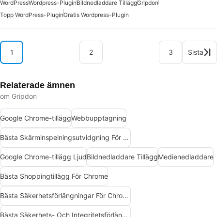
WordPress
Wordpress-Plugin
Bildnedladdare Tillägg
Gripdon
Topp WordPress-Plugin
Gratis Wordpress-Plugin
1
2
3
Sista
Relaterade ämnen
om Gripdon
Google Chrome-tillägg
Webbupptagning
Bästa Skärminspelningsutvidgning För Chrome
Google Chrome-tillägg Ljud
Bildnedladdare Tillägg
Medienedladdare
Bästa Shoppingtillägg För Chrome
Bästa Säkerhetsförlängningar För Chrome
Bästa Säkerhets- Och Integritetsförlängningar För Chrome