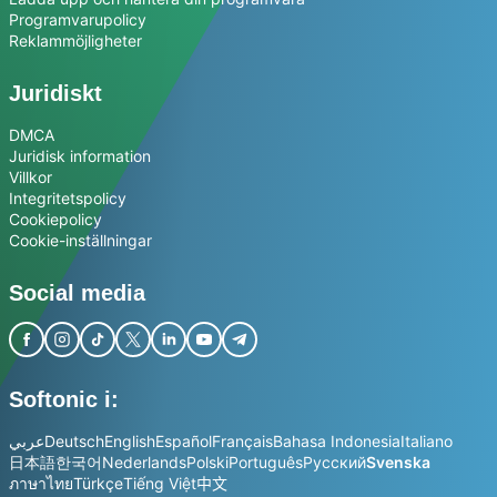
Programvarupolicy
Reklammöjligheter
Juridiskt
DMCA
Juridisk information
Villkor
Integritetspolicy
Cookiepolicy
Cookie-inställningar
Social media
Softonic i:
عربي
Deutsch
English
Español
Français
Bahasa Indonesia
Italiano
日本語
한국어
Nederlands
Polski
Português
Русский
Svenska
ภาษาไทย
Türkçe
Tiếng Việt
中文