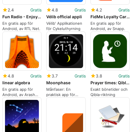
2.4
Gratis
4.8
Gratis
4.2
Gratis
Fun Radio - Enjoy the music
Vélib official appli
FidMe Loyalty Cards Deals at Grocery Supermarket
En gratis app för
Vélib' Applikationen
En gratis app för
Android, av RTL Net.
för Cykeluthyrning
Android, av Snapp.
4.8
Gratis
3.7
Gratis
3.8
Gratis
linear algebra
Moonphase
Prayer times: Qibla Azan
En gratis app för
Månfaser: En
Exakt bönetider och
Android, av Arash
praktisk app för
Qibla-riktning
Gholami.
Android Wear