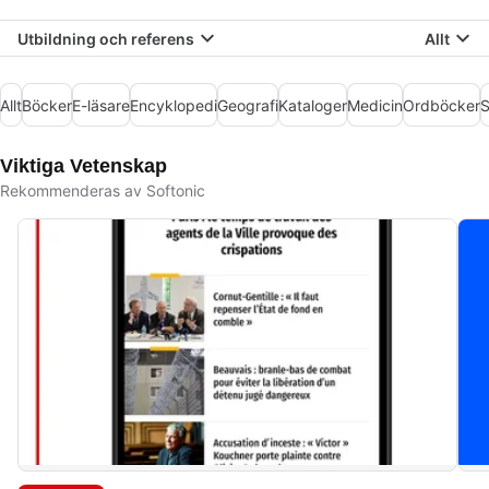
Utbildning och referens
Allt
Allt
Böcker
E-läsare
Encyklopedi
Geografi
Kataloger
Medicin
Ordböcker
S
Viktiga Vetenskap
Rekommenderas av Softonic