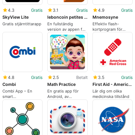
4.3
Gratis
3.1
Gratis
4.9
Gratis
SkyView Lite
leboncoin petites annonces
Mnemosyne
Gratis stjärntittarapp
En fullständig
Effektiv flash-
version av appen för
kortprogram för
Android, av LBC
inlärning
France.
4.8
Gratis
2.5
Betalt
3.5
Gratis
Combi
Math Practice
First Aid - American Red Cross
Combi App – En
En gratis app för
Lär dig om olika
smart
Android, av
medicinska tillstånd
shoppinglösning
A1Games.