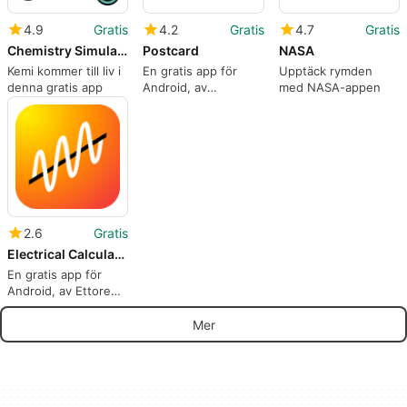
4.9
Gratis
4.2
Gratis
4.7
Gratis
Chemistry Simulator AR
Postcard
NASA
Kemi kommer till liv i
En gratis app för
Upptäck rymden
denna gratis app
Android, av
med NASA-appen
fotopost24.
2.6
Gratis
Electrical Calculations
En gratis app för
Android, av Ettore
Gallina.
Mer