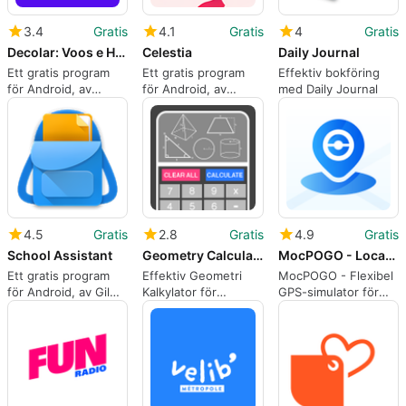
3.4
Gratis
4.1
Gratis
4
Gratis
Decolar: Voos e Hotéis
Celestia
Daily Journal
Ett gratis program
Ett gratis program
Effektiv bokföring
för Android, av
för Android, av
med Daily Journal
Decolar
Celestial Technology
Pty Ltd.
4.5
Gratis
2.8
Gratis
4.9
Gratis
School Assistant
Geometry Calculator
MocPOGO - Location Changer
Ett gratis program
Effektiv Geometri
MocPOGO - Flexibel
för Android, av Gil
Kalkylator för
GPS-simulator för
Castro.
Android
Android