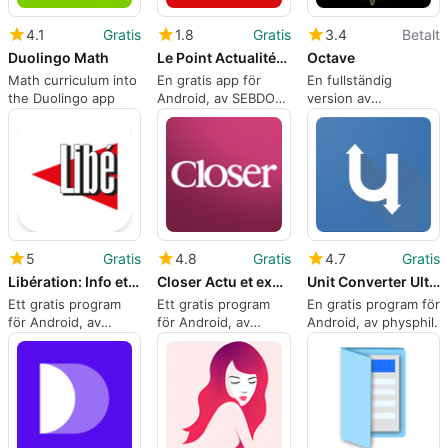
4.1
Gratis
1.8
Gratis
3.4
Betalt
Duolingo Math
Le Point Actualités Info
Octave
Math curriculum into
En gratis app för
En fullständig
the Duolingo app
Android, av SEBDO
version av
Le Point SA.
programmet för
Android, av Anate
Studio.
5
Gratis
4.8
Gratis
4.7
Gratis
Libération: Info et Actualités
Closer Actu et exclus People
Unit Converter Ultimate
Ett gratis program
Ett gratis program
En gratis program för
för Android, av
för Android, av
Android, av physphil.
Libération.
Mondadori France
Digital.