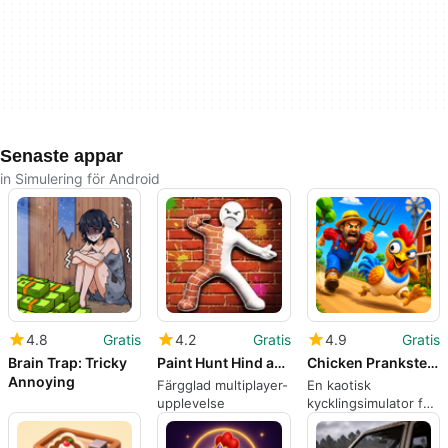
Senaste appar
in Simulering för Android
4.8
Gratis
4.2
Gratis
4.9
Gratis
Brain Trap: Tricky
Paint Hunt Hind and Seek
Chicken Prankster: Farm Chaos
Annoying
Färgglad multiplayer-
En kaotisk
upplevelse
kycklingsimulator för
snabba mobilbus-
sessioner