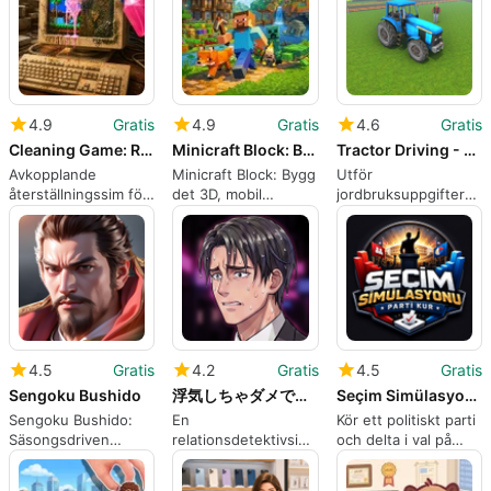
4.9
Gratis
4.9
Gratis
4.6
Gratis
Cleaning Game: Restore and Fix
Minicraft Block: Build it 3D
Tractor Driving - Farm Games
Avkopplande
Minicraft Block: Bygg
Utför
återställningssim för
det 3D, mobil
jordbruksuppgifter
korta,
sandbox hantverk på
med tung utrustning
tillfredsställande
Android
visuella
transformationer på
Android
4.5
Gratis
4.2
Gratis
4.5
Gratis
Sengoku Bushido
浮気しちゃダメですか
Seçim Simülasyonu: Parti Kur
Sengoku Bushido:
En
Kör ett politiskt parti
Säsongsdriven
relationsdetektivsimulering
och delta i val på
storskalig strategi,
som bedömer
Android
taktisk djup på
otrohet på Android