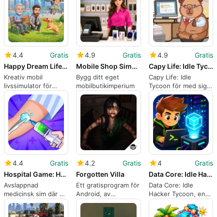
Android
4.4
Gratis
4.9
Gratis
4.9
Gratis
Happy Dream Life Simulator
Mobile Shop Simulator: Tycoon
Capy Life: Idle Tycoon
Kreativ mobil
Bygg ditt eget
Capy Life: Idle
livssimulator för
mobilbutikimperium
Tycoon för med sig
avatar design och
mysigt capybara
rollspel
tycoon-spel till
Android
4.4
Gratis
4.2
Gratis
4
Gratis
Hospital Game: Happy Doctor
Forgotten Villa
Data Core: Idle Hacker Tycoon
Avslappnad
Ett gratisprogram för
Data Core: Idle
medicinsk sim där du
Android, av
Hacker Tycoon, en
spelar en glad doktor
DeadLogics.
cyberpunk idle med
på Android
aktiva intrång