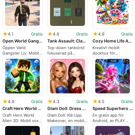
4.1
Gratis
4.6
Gratis
4.9
Gratis
Open World Gangster Life Game
Tank Assault: Clash Arena
Cozy Home Life Adventure World
Öppen Värld
Top-down tankstrid
Kreativt mobilt
Gangster Liv: Mobil
fokuserad på
dockhus för
sandbox körning
siktning och mobil
dekoration, avatarer
med
prestanda
och avslappnad
överlevnadsmoduler
rollspel
4.9
Gratis
4.3
Gratis
4.5
Gratis
Craft Hero World Alien 3D
Glam Doll: Dress Up Makeover
Speed Superhero City Fighter
Craft Hero World
Glam Doll: Klä Upp
En gratis app för
Alien 3D: Mobil voxel
Makeover, en mobil
Android, av PLAY
sandlåda för kreativ
styling sandlåda
BLOOM.
lek