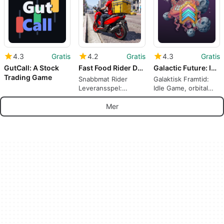
4.3
Gratis
4.2
Gratis
4.3
Gratis
GutCall: A Stock
Fast Food Rider Delivery Game
Galactic Future: Idle Game
Trading Game
Snabbmat Rider
Galaktisk Framtid:
Leveransspel:
Idle Game, orbital
Motorcykelleveranssimulering
logistik för skala-
på Android
drivna spelare
Mer