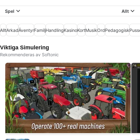
Spel
Allt
Allt
Arkad
Äventyr
Familj
Handling
Kasino
Kort
Musik
Ord
Pedagogisk
Puss
Viktiga Simulering
Rekommenderas av Softonic