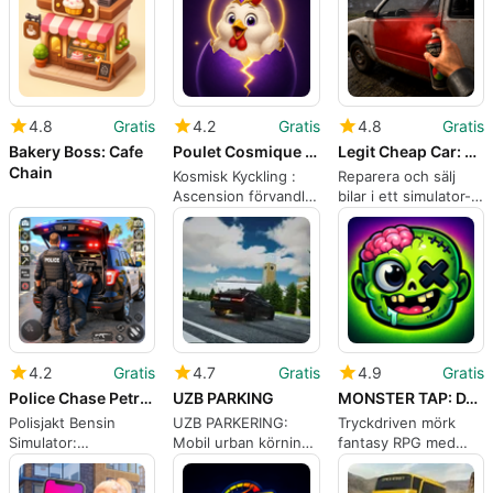
4.8
Gratis
4.2
Gratis
4.8
Gratis
Bakery Boss: Cafe
Poulet Cosmique : Ascension
Legit Cheap Car: Repair Sell
Chain
Kosmisk Kyckling :
Reparera och sälj
Ascension förvandlar
bilar i ett simulator-
fjäderfähantering till
spel
lat RPG-satir
4.2
Gratis
4.7
Gratis
4.9
Gratis
Police Chase Petrol Simulator
UZB PARKING
MONSTER TAP: DARK QUEST
Polisjakt Bensin
UZB PARKERING:
Tryckdriven mörk
Simulator:
Mobil urban körning
fantasy RPG med
Uppdragsdriven
och
tidsinställda bossar
öppen stads körning
parkeringssimulator
och husdjursstöd