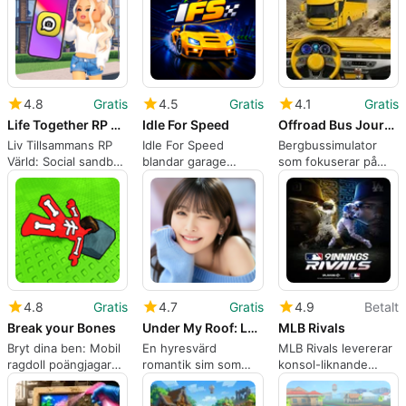
på Android
för metodiska
spelare
4.8
Gratis
4.5
Gratis
4.1
Gratis
Life Together RP World
Idle For Speed
Offroad Bus Journey Driver Sim
Liv Tillsammans RP
Idle For Speed
Bergbussimulator
Värld: Social sandbox
blandar garage
som fokuserar på
för kreativ rollspel
tycoon med gatdrag
precisa
och byggande
racing
terrängpassagerartran
4.8
Gratis
4.7
Gratis
4.9
Betalt
Break your Bones
Under My Roof: Love Stories
MLB Rivals
Bryt dina ben: Mobil
En hyresvärd
MLB Rivals levererar
ragdoll poängjagare
romantik sim som
konsol-liknande
med spektakulära
blandar tycoon och
baseball på Android-
krascher
narrativt spel
enheter