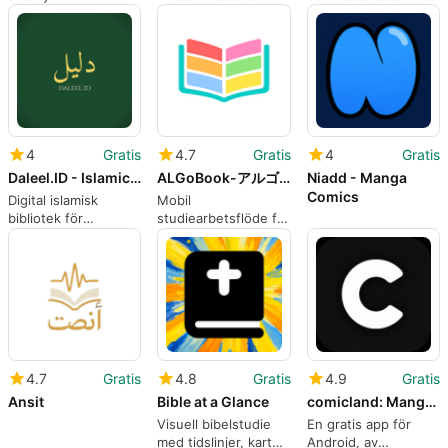
kunskapsåtkomst
för ligamästare
4
Gratis
4.7
Gratis
4
Gratis
Daleel.ID - Islamic Library
ALGoBook-アルゴブック
Niadd - Manga
Comics
Digital islamisk
Mobil
bibliotek för
studiearbetsflöde för
studenter
japanska
yrkescertifieringskandidater
4.7
Gratis
4.8
Gratis
4.9
Gratis
Ansit
Bible at a Glance
comicland: Manga Comics
Visuell bibelstudie
En gratis app för
med tidslinjer, kartor
Android, av