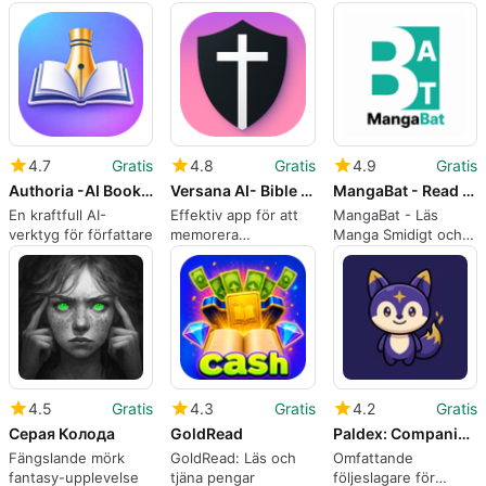
recitationer
Quran-studier
4.7
Gratis
4.8
Gratis
4.9
Gratis
Authoria -AI Book Writer
Versana AI- Bible Verse Memory
MangaBat - Read Manga
En kraftfull AI-
Effektiv app för att
MangaBat - Läs
verktyg för författare
memorera
Manga Smidigt och
Bibelverser
Enkelt
4.5
Gratis
4.3
Gratis
4.2
Gratis
Серая Колода
GoldRead
Paldex: Companion for Palworld
Fängslande mörk
GoldRead: Läs och
Omfattande
fantasy-upplevelse
tjäna pengar
följeslagare för