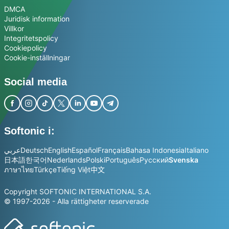
DMCA
Juridisk information
Villkor
Integritetspolicy
Cookiepolicy
Cookie-inställningar
Social media
Softonic i:
عربي
Deutsch
English
Español
Français
Bahasa Indonesia
Italiano
日本語
한국어
Nederlands
Polski
Português
Русский
Svenska
ภาษาไทย
Türkçe
Tiếng Việt
中文
Copyright SOFTONIC INTERNATIONAL S.A.
© 1997-2026 - Alla rättigheter reserverade