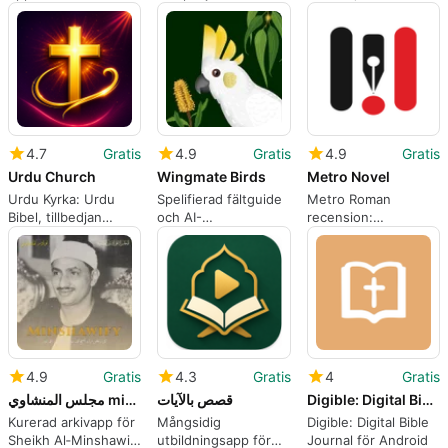
läsningsspårare för
Koranläsning, bön
Koranläsning för
Android
och Azkar
vanebildning
4.7
Gratis
4.9
Gratis
4.9
Gratis
Urdu Church
Wingmate Birds
Metro Novel
Urdu Kyrka: Urdu
Spelifierad fältguide
Metro Roman
Bibel, tillbedjan
och AI-
recension:
media och
fågelidentifierare för
Serienpublicerad
ministerverktyg
Australien och Nya
regional fiktion för
Zeeland
mobila läsare
4.9
Gratis
4.3
Gratis
4
Gratis
مجلس المنشاوي minshawify
قصص بالآيات
Digible: Digital Bible Journal
Kurerad arkivapp för
Mångsidig
Digible: Digital Bible
Sheikh Al‑Minshawi
utbildningsapp för
Journal för Android