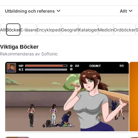
Utbildning och referens
Allt
Allt
Böcker
E-läsare
Encyklopedi
Geografi
Kataloger
Medicin
Ordböcker
S
Viktiga Böcker
Rekommenderas av Softonic