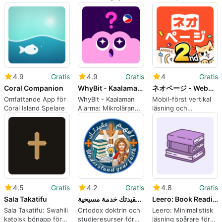
och relationsdiagram
GoldenDev Studio.
4.9
Gratis
4.9
Gratis
4
Gratis
Coral Companion
WhyBit - Kaalaman Alarma
ネオページ - Web小説を楽しむ究極アプリ
Omfattande App för
WhyBit - Kaalaman
Mobil-först vertikal
Coral Island Spelare
Alarma: Mikrolärande
läsning och
på din Android-
författarverktyg för
låsskärm
webbnovellfans
4.5
Gratis
4.2
Gratis
4.8
Gratis
Sala Takatifu
افهم عقيدتك خدمة مسيحية
Leero: Book Reading Tracker
Sala Takatifu: Swahili
Ortodox doktrin och
Leero: Minimalistisk
katolsk bönapp för
studieresurser för
läsning spårare för