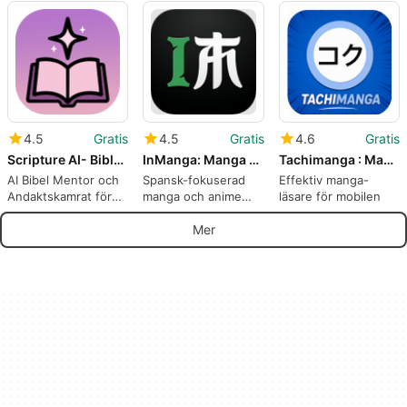
Palworld
4.5
Gratis
4.5
Gratis
4.6
Gratis
Scripture AI- Bible Study
InManga: Manga y Anime
Tachimanga : Manga Comics
AI Bibel Mentor och
Spansk-fokuserad
Effektiv manga-
Andaktskamrat för
manga och anime
läsare för mobilen
Android Skriftstudie
nav för Android-
läsare
Mer