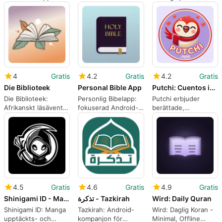
offline hängivenhet
arabisktalande elever
vana-fokuserade
bokläsare
4
Gratis
4.2
Gratis
4.2
Gratis
Die Biblioteek
Personal Bible App
Putchi: Cuentos infantiles
Die Biblioteek:
Personlig Bibelapp:
Putchi erbjuder
Afrikanskt läsäventyr
fokuserad Android-
berättade,
på Android
kompanjon för privat
personliga historier
bibelstudie
för familjeläsning
4.5
Gratis
4.6
Gratis
4.9
Gratis
Shinigami ID - Manga Comics
تذكرة - Tazkirah
Wird: Daily Quran
Shinigami ID: Manga
Tazkirah: Android-
Wird: Daglig Koran -
upptäckts- och
kompanjon för
Minimal, Offline