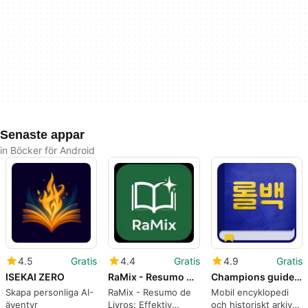
Senaste appar
in Böcker för Android
4.5
Gratis
4.4
Gratis
4.9
Gratis
ISEKAI ZERO
RaMix - Resumo de Livros
Champions guide for Legends
Skapa personliga AI-
RaMix - Resumo de
Mobil encyklopedi
äventyr
Livros: Effektiv
och historiskt arkiv