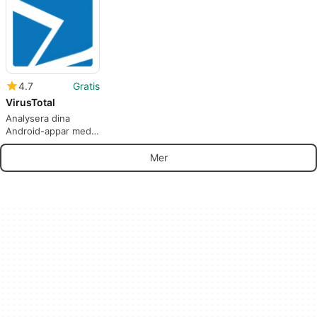
produkt.
4.7
Gratis
VirusTotal
Analysera dina
Android-appar med
över 40
antivirusprogram
Mer