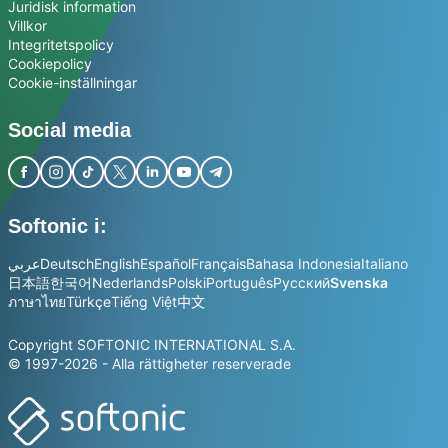
Juridisk information
Villkor
Integritetspolicy
Cookiepolicy
Cookie-inställningar
Social media
Softonic i:
عربي
Deutsch
English
Español
Français
Bahasa Indonesia
Italiano
日本語
한국어
Nederlands
Polski
Português
Русский
Svenska
ภาษาไทย
Türkçe
Tiếng Việt
中文
Copyright SOFTONIC INTERNATIONAL S.A.
© 1997-2026 - Alla rättigheter reserverade