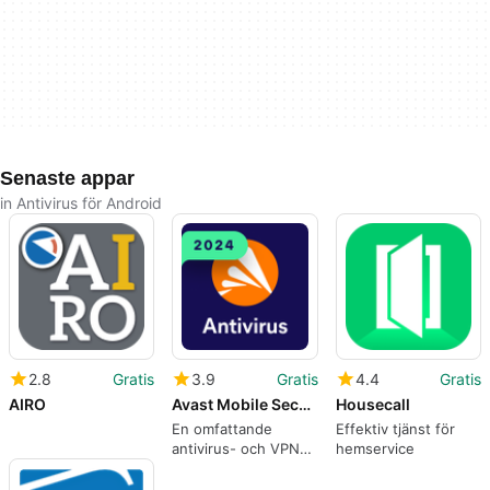
Senaste appar
in Antivirus för Android
2.8
Gratis
3.9
Gratis
4.4
Gratis
AIRO
Avast Mobile Security & Antivirus
Housecall
En omfattande
Effektiv tjänst för
antivirus- och VPN-
hemservice
verktyg kombinerat i
en och samma