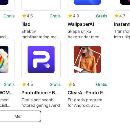
Gratis
4.5
Gratis
4.9
Gratis
4.7
iliad
WallpaperAI
Effektiv
Skapa unika
Transfor
med
mobilhantering med
bakgrunder med
into uni
iliad-appen
WallpaperAI
masterp
Gratis
4.5
Gratis
5
Gratis
Dream by WOMBO
PhotoRoom - Background Eraser Photo Editor
ClearAi-Photo Enhancer Remini
 med
Gratis och snabb
Ett gratis program
ciell
fotoredigeringsverktyg
för Android, av
Daniel Dylan.
Mer