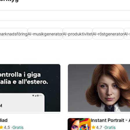
marknadsföring
AI-musikgenerator
AI-produktivitet
AI-röstgenerator
AI-
iliad
Instant Portrait - 
4.5
Gratis
4.7
Gratis