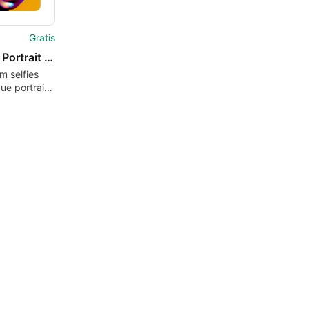
Gratis
Instant Portrait - AI Art
m selfies
que portrait
ieces