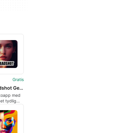
Gratis
AI Headshot Generator-AI Photo
otoapp med
t tydlig