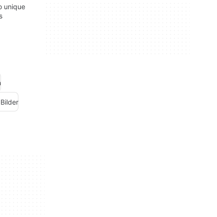
to unique
s
n
Bilder