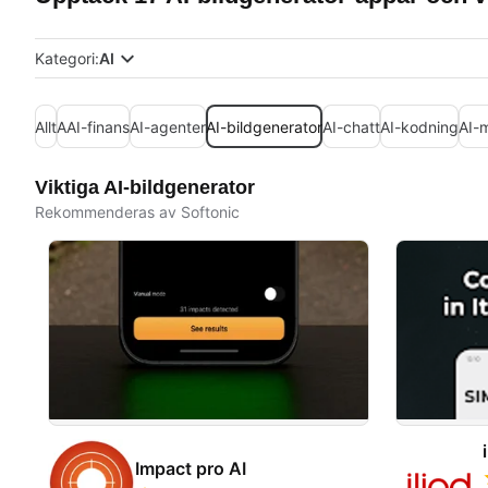
Kategori:
AI
Allt
AAI-finans
AI-agenter
AI-bildgenerator
AI-chatt
AI-kodning
AI-
Viktiga AI-bildgenerator
Rekommenderas av Softonic
Impact pro AI