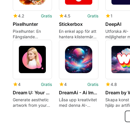
4.2
Gratis
4.5
Gratis
1
Pixelhunter
Stickerbox
DeepAI
Pixelhunter: En
En enkel app för att
Utforska AI-
Fängslande
hantera klistermärke
möjligheter 
Pusselupplevelse
skapelser
DeepAI
4
Gratis
4
Gratis
4.8
Dream U: Your Art Generator
DreamAi - Ai Images Generator
Generate aesthetic
Låsa upp kreativitet
Skapa konst
artwork from your
med denna AI-
hjälp av artifi
fingertips
bildgenerator
intelligens