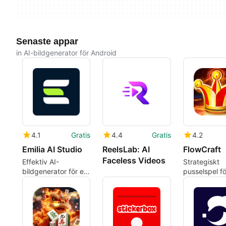
Senaste appar
in AI-bildgenerator för Android
4.1
Gratis
4.4
Gratis
4.2
Emilia AI Studio
ReelsLab: AI
FlowCraft
Faceless Videos
Effektiv AI-
Strategiskt
bildgenerator för e-
pusselspel fö
handel
energihanter