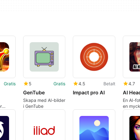
Gratis
5
Gratis
4.5
Betalt
4.7
GenTube
Impact pro AI
Skapa med AI-bilder
En AI-f
r
i GenTube
en mycke
ing
pitch