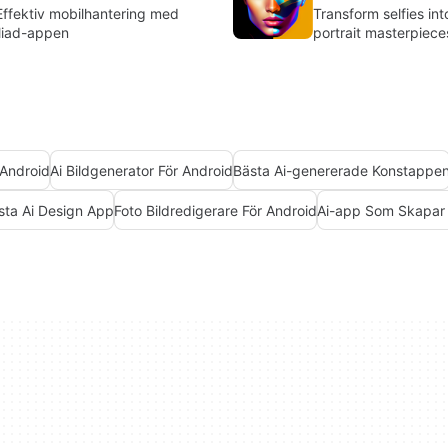
Effektiv mobilhantering med
Transform selfies in
iliad-appen
portrait masterpiece
 Android
Ai Bildgenerator För Android
Bästa Ai-genererade Konstappe
sta Ai Design App
Foto Bildredigerare För Android
Ai-app Som Skapar 