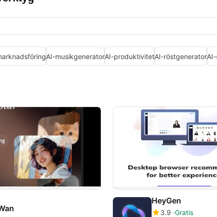
marknadsföring
AI-musikgenerator
AI-produktivitet
AI-röstgenerator
AI-
HeyGen
Wan
3.9
Gratis