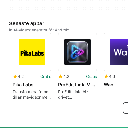
Senaste appar
in AI-videogenerator för Android
4.2
Gratis
4.2
Gratis
4.9
Pika Labs
ProEdit Link: Video AI Quality
Wan
Transformera foton
ProEdit Link: AI-
till animevideor med
drivet
lätthet
videoredigeringsverktyg