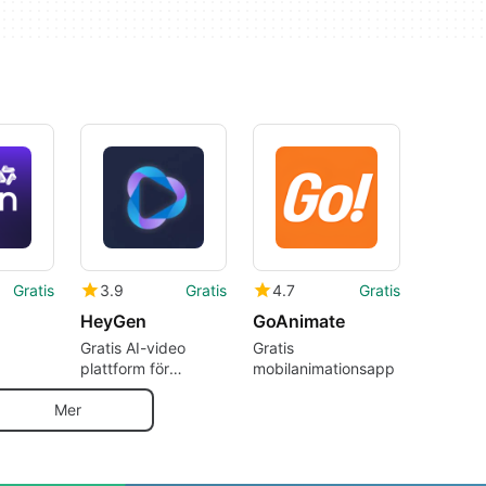
Gratis
3.9
Gratis
4.7
Gratis
HeyGen
GoAnimate
Gratis AI-video
Gratis
plattform för
mobilanimationsapp
flerspråkiga
avatarer
Mer