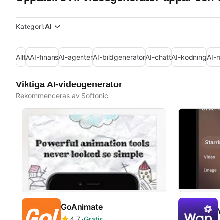
Kategori:
AI
Allt
AAI-finans
AI-agenter
AI-bildgenerator
AI-chatt
AI-kodning
AI-
Viktiga AI-videogenerator
Rekommenderas av Softonic
GoAnimate
4.7
Gratis