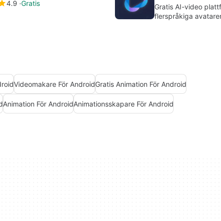
4.9
Gratis
Gratis AI-video platt
flerspråkiga avatare
droid
Videomakare För Android
Gratis Animation För Android
d
Animation För Android
Animationsskapare För Android