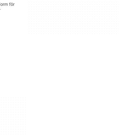
form för
r