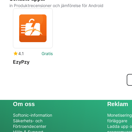
in Produktrecensioner och jämförelse för Android
4.1
Gratis
EzyPzy
Om oss
Reklam
Softonic-information
Monetisering
Säkerhets- och
förläggare
Förtroendecenter
Ladda upp o
Hjälp & Support
programvar