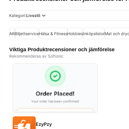
Kategori:
Livsstil
Allt
Biljettservice
Hälsa & Fitness
Hobbies
Inköpslistor
Mat och dry
Viktiga Produktrecensioner och jämförelse
Rekommenderas av Softonic
EzyPzy