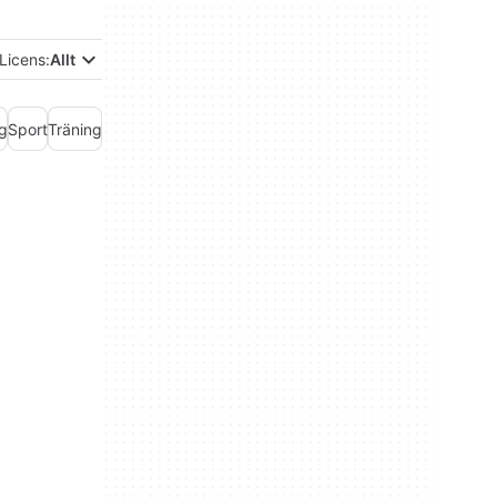
Licens:
Allt
g
Sport
Träning
Väder