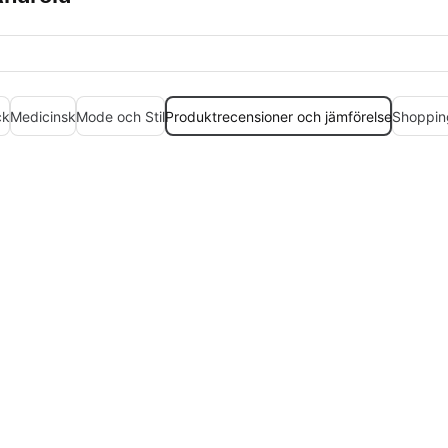
ck
Medicinsk
Mode och Stil
Produktrecensioner och jämförelse
Shoppin