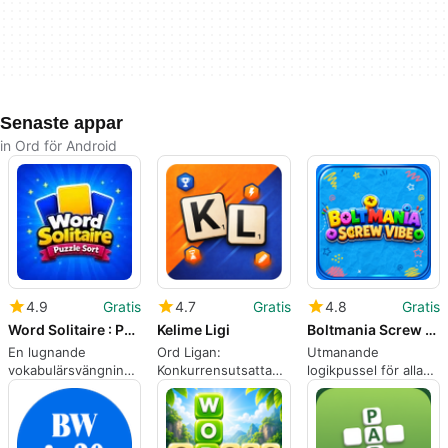
Senaste appar
in Ord för Android
4.9
Gratis
4.7
Gratis
4.8
Gratis
Word Solitaire : Puzzle Sort
Kelime Ligi
Boltmania Screw Vibe
En lugnande
Ord Ligan:
Utmanande
vokabulärsvängning
Konkurrensutsatta
logikpussel för alla
på solitaire för
turkiska ordpussel
åldrar
eftertänksamma
med nationella
spelare
stegar