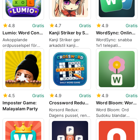
4.8
Gratis
4.7
Gratis
4.9
Gratis
Lumio: Word Connect Puzzle
Kanji Striker by Shima Bird
WordSync: Online Word Matching
Avkopplande
Kanji Striker ger
WordSync: snabba
ordpusselspel för
arkadstil kanji
1v1 telepati
alla åldrar
övningar och en
orddueller för
bestiarium
Android-spelare
4.5
Gratis
4.9
Gratis
4.9
Gratis
Imposter Game:
Crossword Redux: Daily Puzzle
Word Bloom: Words Sudoku
Malayalam Party
Korsord Redux:
Word Bloom: Ord
Dagens pussel, rena
Sudoku blandar
dagliga korsord för
logikpussel med
mobila sinnen
trädgårdstillväxt