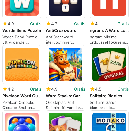
4.9
Gratis
4.7
Gratis
4
Gratis
Words Bend Puzzle
AntiCrossword
ngram: A Word Lovers Game
Words Bend Puzzle:
AntiCrossword
ngram: Minimal
Ett vridande,
återuppfinner
ordpussel fokuserat
hastighetsfokuserat
korsord genom att
på lexikonupptäckte
mobilordspel
passa in ord i tomma
rutor
4.2
Gratis
4.9
Gratis
4.5
Gratis
Pixelcon Word Guesser
Word Stacks: Card Solitaire
Solitaire Riddles
Pixelcon Ordboks
Ordstaplar: Kort
Solitaire Gåtor
Gissare: Snabba
Solitaire förvandlar
blandar solo
pixelbaserade
ordlek till
kortpussel med
ordpussel för
kortbaserade pussel
ordutmaningar
Android