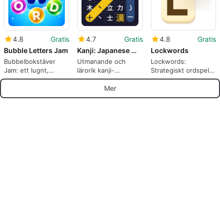
4.8
Gratis
4.7
Gratis
4.8
Gratis
Bubble Letters Jam
Kanji: Japanese Word Search
Lockwords
Bubbelbokstäver
Utmanande och
Lockwords:
Jam: ett lugnt,
lärorik kanji-
Strategiskt ordspel
tematiserat
pusselspel
för Android
ordpussel för korta
Mer
sessioner