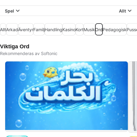
Spel
Allt
Allt
Arkad
Äventyr
Familj
Handling
Kasino
Kort
Musik
Ord
Pedagogisk
Puss
Viktiga Ord
Rekommenderas av Softonic