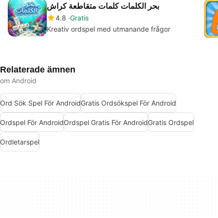
بحر الكلمات كلمات متقاطعة كراش
4.8
Gratis
Kreativ ordspel med utmanande frågor
Relaterade ämnen
om Android
Ord Sök Spel För Android
Gratis Ordsökspel För Android
Ordspel För Android
Ordspel Gratis För Android
Gratis Ordspel
Ordletarspel