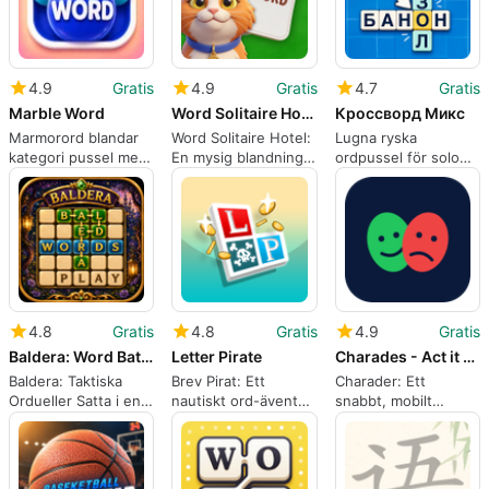
4.9
Gratis
4.9
Gratis
4.7
Gratis
Marble Word
Word Solitaire Hotel
Кроссворд Микс
Marmorord blandar
Word Solitaire Hotel:
Lugna ryska
kategori pussel med
En mysig blandning
ordpussel för solo
fysikdriven
av ord och design
spel och
sammanslagning
vokabulärövning
4.8
Gratis
4.8
Gratis
4.9
Gratis
Baldera: Word Battle Game
Letter Pirate
Charades - Act it Out
Baldera: Taktiska
Brev Pirat: Ett
Charader: Ett
Ordueller Satta i en
nautiskt ord-äventyr
snabbt, mobilt
Fantasiarena
med spårad
filmgissningspartispel
progression