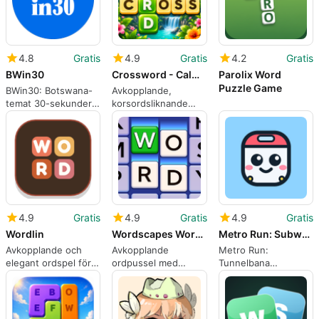
4.8
Gratis
4.9
Gratis
4.2
Gratis
BWin30
Crossword - Calm Words Puzzle
Parolix Word
Puzzle Game
BWin30: Botswana-
Avkopplande,
temat 30-sekunders
korsordsliknande
festordspel för
ordpussel för
grupper
avslappnad daglig
träning
4.9
Gratis
4.9
Gratis
4.9
Gratis
Wordlin
Wordscapes Word Blast
Metro Run: Subway Typing Race
Avkopplande och
Avkopplande
Metro Run:
elegant ordspel för
ordpussel med
Tunnelbana
alla åldrar
tusentals nivåer och
Skrivtävling
naturskön konst
förvandlar skrivande
till transporttävlingar