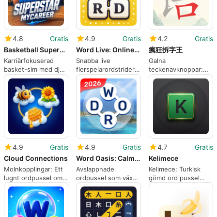
4.8
Gratis
4.9
Gratis
4.2
Gratis
Basketball Superstar MyCareer
Word Live: Online Word Game
瘋狂拆字王
Karriärfokuserad
Snabba live
Galna
basket-sim med djup
flerspelarordstrider
teckenavknoppar:
säsong-till-säsong
för
Kinesisk tecken
progression
konkurrensutsatta
dekomposition
pusselspelare
förvandlad till pussel
4.9
Gratis
4.9
Gratis
4.7
Gratis
Cloud Connections
Word Oasis: Calm Puzzle Game
Kelimece
Molnkopplingar: Ett
Avslappnade
Kelimece: Turkisk
lugnt ordpussel om
ordpussel som växer
gömd ord pussel
att hitta dolda länkar
en personlig digital
med inhemsk Q-
oas
tangentbord