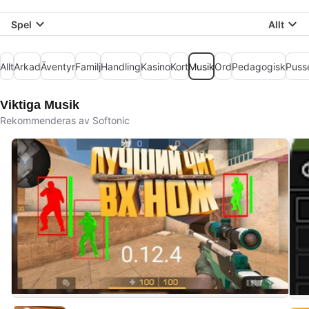
Spel
Allt
Allt
Arkad
Äventyr
Familj
Handling
Kasino
Kort
Musik
Ord
Pedagogisk
Puss
Viktiga Musik
Rekommenderas av Softonic