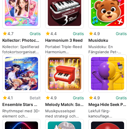
4.7
Gratis
4.4
Gratis
4.9
Gratis
Kollector: Photocards de Kpop
Harmonium 3 Reed
Musidoku
Kollector: Spelifierad
Portabel Triple-Reed
Musidoku: En
fotokortsorganisatör
Harmonium
Fängslande Pet-
för K-pop samlare
Emulering för Indiska
Pusselupplevelse
Klassiska Sångare
och Kompositörer
4.1
Betalt
4.9
Gratis
4.9
Gratis
Ensemble Stars Music
Melody Match: Sort Puzzle
Mega Hide Seek Party
Rhythmspel med 3D-
Musikpusselspel
Lekfull färg-
element och
med strategi och
kamouflage
kortsamling
nöje
kurragömma festspel
för korta mobila