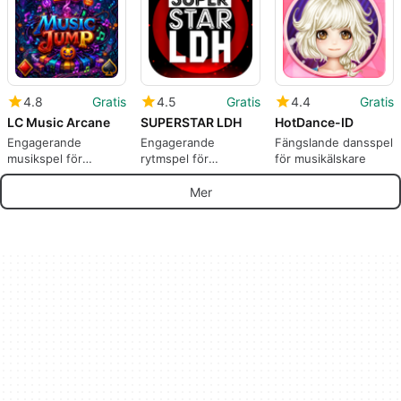
4.8
Gratis
4.5
Gratis
4.4
Gratis
LC Music Arcane
SUPERSTAR LDH
HotDance-ID
Engagerande
Engagerande
Fängslande dansspel
musikspel för
rytmspel för
för musikälskare
Android
musikälskare
Mer