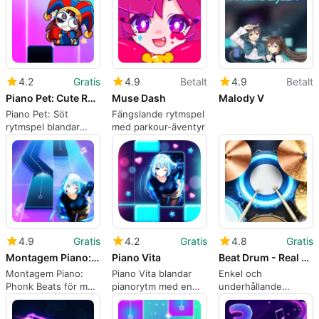
4.2
Gratis
4.9
Betalt
4.9
Betalt
Piano Pet: Cute Rhythm Game
Muse Dash
Malody V
Piano Pet: Söt
Fängslande rytmspel
rytmspel blandar
med parkour-äventyr
boll-hop beats med
samlar kosmetika
4.9
Gratis
4.2
Gratis
4.8
Gratis
Montagem Piano: Phonk Beats
Piano Vita
Beat Drum - Real Easy Drum
Montagem Piano:
Piano Vita blandar
Enkel och
Phonk Beats för med
pianorytm med en
underhållande
sig mörk Phonk till
blomstrande visuell
trumapp för Android
pianokakel
trädgård