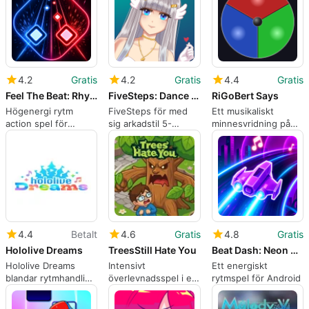
matcher
4.2
Gratis
4.2
Gratis
4.4
Gratis
Feel The Beat: Rhythm Game
FiveSteps: Dance Rhythm Game
RiGoBert Says
Högenergi rytm
FiveSteps för med
Ett musikaliskt
action spel för
sig arkadstil 5-
minnesvridning på
konkurrenskraftiga
tangenters rytm till
Simon Says för korta
mobila musikfans
Android-telefoner
sessioner
4.4
Betalt
4.6
Gratis
4.8
Gratis
Hololive Dreams
TreesStill Hate You
Beat Dash: Neon Rhythm
Hololive Dreams
Intensivt
Ett energiskt
blandar rytmhandling
överlevnadsspel i en
rytmspel för Android
med ö-ledning
fientlig skog