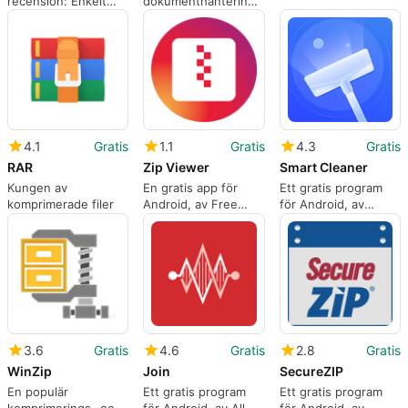
recension: Enkelt
dokumenthantering
Android-verktyg för
på Android
att återhämta
raderad media
4.1
Gratis
1.1
Gratis
4.3
Gratis
RAR
Zip Viewer
Smart Cleaner
Kungen av
En gratis app för
Ett gratis program
komprimerade filer
Android, av Free
för Android, av
Music Radio Music
annajiao.
Downloader.
3.6
Gratis
4.6
Gratis
2.8
Gratis
WinZip
Join
SecureZIP
En populär
Ett gratis program
Ett gratis program
komprimerings- och
för Android, av Allm
för Android, av