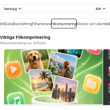
Verktyg
Allt
Allt
Dataåterställning
Filhanterare
Filkomprimering
Klockor och alarm
Må
Viktiga Filkomprimering
Rekommenderas av Softonic