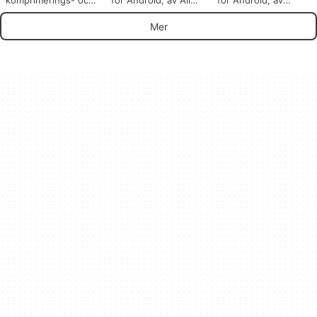
fil-delningsapp
Inc..
PKWARE INC..
Mer