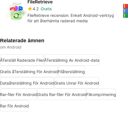
FileRetrieve
4.2
Gratis
FileRetrieve recension: Enkelt Android-verktyg
för att återhämta raderad media
Relaterade ämnen
om Android
ÅTerställ Raderade Filer
ÅTerställning Av Android-data
Gratis åTerställning För Android
Filåterställning
Dataåterställning För Android
Gratis Unrar För Android
Rar-filer För Android
Gratis Rar-filer För Android
Filkomprimering
Rar För Android