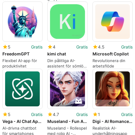
produktivitet
assistent för Android
5
Gratis
4
Gratis
4.5
Gratis
FreedomGPT
kimi chat
Microsoft Copilot
Flexibel AI-app för
Din pålitliga AI-
Revolutionera din
produktivitet
assistent för sömlös
arbetsflöde
informationsbehandling
5
Gratis
4.7
Gratis
1
Gratis
Vega - AI Chat App with GPT
Museland - Fun AI Roleplay
Digi - AI Romance Reimagined
AI-drivna chattbot
Museland - Rollespel
Realistisk AI-
för smartphones
med rolig AI -
underhållningsapp