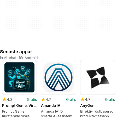
Senaste appar
in AI-chatt för Android
4.2
Gratis
4.7
Gratis
4.7
Gratis
Prompt Genie: Viral AI Prompts
Amanda IA
AnyGen
Prompt Genie:
Amanda IA: Din
Effektiv röstbaserad
Kuraterade virala
smarta AI-assistent
produktivitetsapp