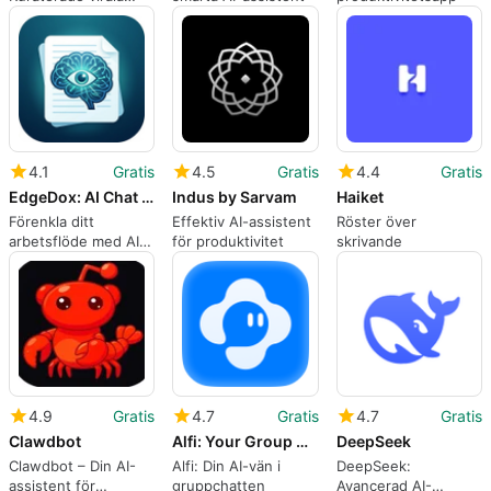
uppmaningar för att
förbättra AI-chattens
resultat
4.1
Gratis
4.5
Gratis
4.4
Gratis
EdgeDox: AI Chat with PDF
Indus by Sarvam
Haiket
Förenkla ditt
Effektiv AI-assistent
Röster över
arbetsflöde med AI-
för produktivitet
skrivande
hanterade dokument
4.9
Gratis
4.7
Gratis
4.7
Gratis
Clawdbot
Alfi: Your Group Chat
DeepSeek
Clawdbot – Din AI-
Alfi: Din AI-vän i
DeepSeek:
assistent för
gruppchatten
Avancerad AI-