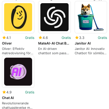
Översikt
4.1
Gratis
4.6
Gratis
3.3
Gratis
Oliver
MateAI-AI Chat Bot Assistant
Janitor AI
Oliver: Effektiv
En AI-driven
Janitor AI: Innovativ
matredovisning för
chattbot som passar
Chatbot för sömlös
miljön
för alla uppgifter
kommunikation
4.9
Gratis
Chat AI
Revolutionerande
chattupplevelse med